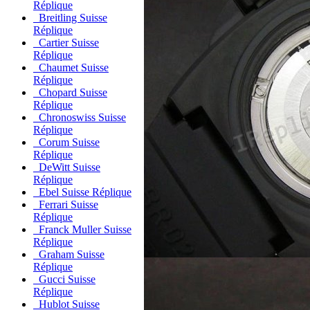
Réplique
Breitling Suisse
Réplique
Cartier Suisse
Réplique
Chaumet Suisse
Réplique
Chopard Suisse
Réplique
Chronoswiss Suisse
Réplique
Corum Suisse
Réplique
DeWitt Suisse
Réplique
Ebel Suisse Réplique
Ferrari Suisse
Réplique
Franck Muller Suisse
Réplique
Graham Suisse
Réplique
Gucci Suisse
Réplique
Hublot Suisse