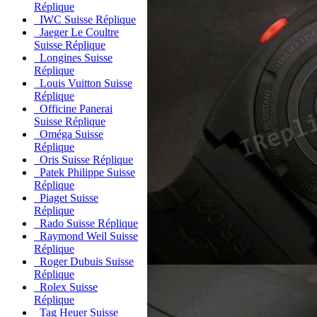
Réplique
IWC Suisse Réplique
Jaeger Le Coultre
Suisse Réplique
Longines Suisse
Réplique
Louis Vuitton Suisse
Réplique
Officine Panerai
Suisse Réplique
Oméga Suisse
Réplique
Oris Suisse Réplique
Patek Philippe Suisse
Réplique
Piaget Suisse
Réplique
Rado Suisse Réplique
Raymond Weil Suisse
Réplique
Roger Dubuis Suisse
Réplique
Rolex Suisse
Réplique
Tag Heuer Suisse