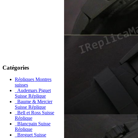
Catégories
Répliques Montres
suisses
Audemars Piguet
Suisse Réplique
Baume & Mercier
Suisse Réplique
Bell et Ross Suisse
Réplique
Blancpain Suisse
Réplique
Breguet Suisse