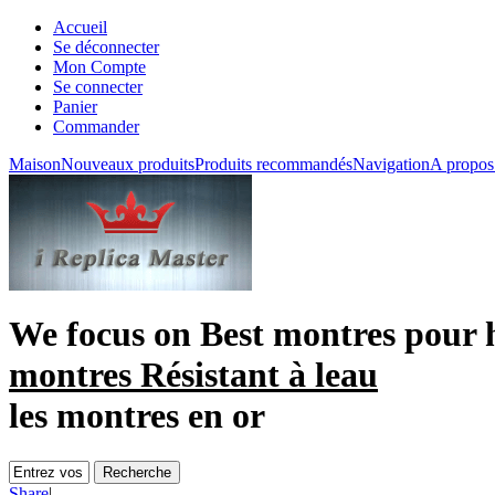
Accueil
Se déconnecter
Mon Compte
Se connecter
Panier
Commander
Maison
Nouveaux produits
Produits recommandés
Navigation
A propos
We focus on
Best montres pour
montres Résistant à leau
les montres en or
Share
|