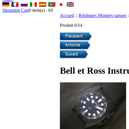
Shopping Cart
0
item(s) -
€0
Accueil
::
Répliques Montres suisses
:
Produit 6/14
Bell et Ross Ins