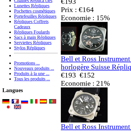
€193
Chaînes Replica clés
Lunettes Répliques
Prix : €164
Pochettes cosmétiques
Economie : 15%
Portefeuilles Répliques
Répliques Coffrets
Cadeaux
Répliques Foulards
Sacs à main Répliques
Serviettes Répliques
Stylos Répliques
Bell et Ross Instrumen
Promotions ...
horlogère Suisse Répli
Nouveaux produits ...
€193
€152
Produits à la une ...
Tous les produits ...
Economie : 21%
Langues
Bell et Ross Instrumen