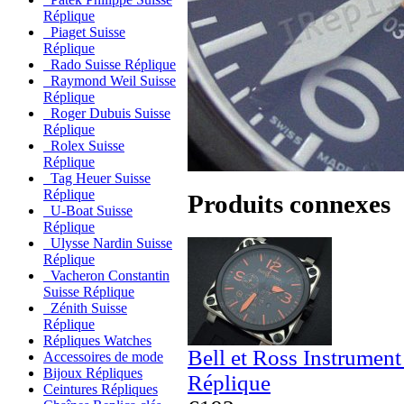
Réplique
Piaget Suisse
Réplique
Rado Suisse Réplique
Raymond Weil Suisse
Réplique
Roger Dubuis Suisse
Réplique
Rolex Suisse
Réplique
Tag Heuer Suisse
Réplique
Produits connexes
U-Boat Suisse
Réplique
Ulysse Nardin Suisse
Réplique
Vacheron Constantin
Suisse Réplique
Zénith Suisse
Réplique
Répliques Watches
Bell et Ross Instrumen
Accessoires de mode
Bijoux Répliques
Réplique
Ceintures Répliques