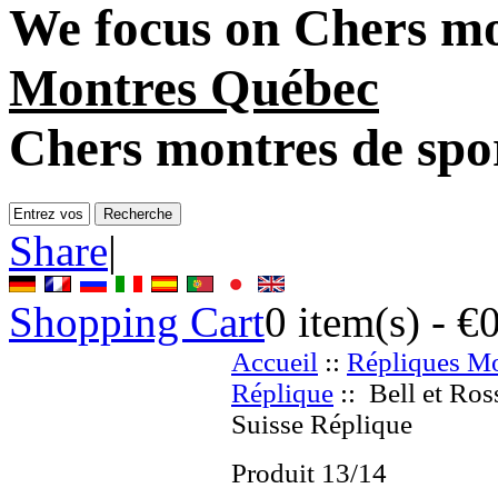
We focus on
Chers mo
Montres Québec
Chers montres de spo
Share
|
Shopping Cart
0
item(s) -
€
Accueil
::
Répliques Mo
Réplique
:: Bell et Ro
Suisse Réplique
Produit 13/14