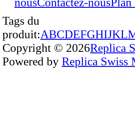
nous
Contactez-nous
Plan 
Tags du
produit:
A
B
C
D
E
F
G
H
I
J
K
L
Copyright © 2026
Replica 
Powered by
Replica Swiss