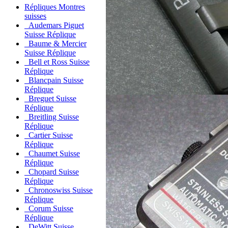
Répliques Montres
suisses
Audemars Piguet
Suisse Réplique
Baume & Mercier
Suisse Réplique
Bell et Ross Suisse
Réplique
Blancpain Suisse
Réplique
Breguet Suisse
Réplique
Breitling Suisse
Réplique
Cartier Suisse
Réplique
Chaumet Suisse
Réplique
Chopard Suisse
Réplique
Chronoswiss Suisse
Réplique
Corum Suisse
Réplique
DeWitt Suisse