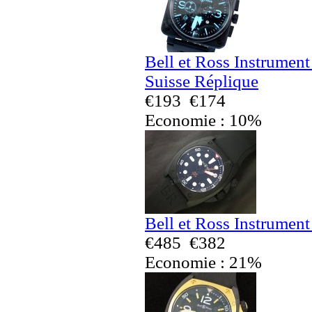
Bell et Ross Instrumen
Suisse Réplique
€193
€174
Economie : 10%
Bell et Ross Instrumen
€485
€382
Economie : 21%