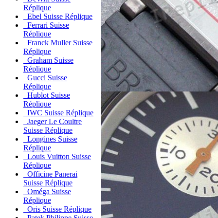
Réplique
Ebel Suisse Réplique
Ferrari Suisse
Réplique
Franck Muller Suisse
Réplique
Graham Suisse
Réplique
Gucci Suisse
Réplique
Hublot Suisse
Réplique
IWC Suisse Réplique
Jaeger Le Coultre
Suisse Réplique
Longines Suisse
Réplique
Louis Vuitton Suisse
Réplique
Officine Panerai
Suisse Réplique
Oméga Suisse
Réplique
Oris Suisse Réplique
Patek Philippe Suisse