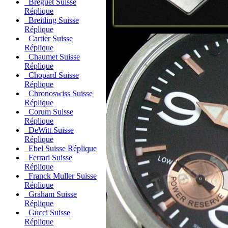
Breguet Suisse
Réplique
Breitling Suisse
Réplique
Cartier Suisse
Réplique
Chaumet Suisse
Réplique
Chopard Suisse
Réplique
Chronoswiss Suisse
Réplique
Corum Suisse
Réplique
DeWitt Suisse
Réplique
Ebel Suisse Réplique
Ferrari Suisse
Réplique
Franck Muller Suisse
Réplique
Graham Suisse
Réplique
Gucci Suisse
Réplique