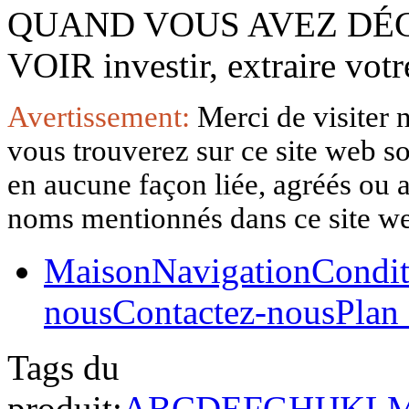
QUAND VOUS AVEZ DÉ
VOIR investir, extraire vo
Avertissement:
Merci de visiter 
vous trouverez sur ce site web so
en aucune façon liée, agréés ou af
noms mentionnés dans ce site w
Maison
Navigation
Condit
nous
Contactez-nous
Plan 
Tags du
produit:
A
B
C
D
E
F
G
H
I
J
K
L