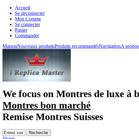
Accueil
Se déconnecter
Mon Compte
Se connecter
Panier
Commander
Maison
Nouveaux produits
Produits recommandés
Navigation
A propos
We focus on
Montres de luxe à b
Montres bon marché
Remise Montres Suisses
Share
|