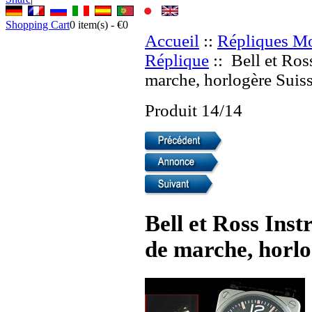
Shopping Cart
0
item(s) -
€0
Accueil
::
Répliques Mo
Réplique
:: Bell et Ro
marche, horlogère Suis
Produit 14/14
Bell et Ross In
de marche, horlo