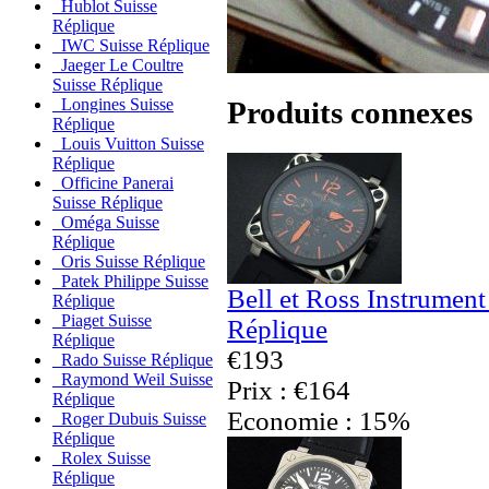
Hublot Suisse
Réplique
IWC Suisse Réplique
Jaeger Le Coultre
Suisse Réplique
Produits connexes
Longines Suisse
Réplique
Louis Vuitton Suisse
Réplique
Officine Panerai
Suisse Réplique
Oméga Suisse
Réplique
Oris Suisse Réplique
Patek Philippe Suisse
Bell et Ross Instrumen
Réplique
Piaget Suisse
Réplique
Réplique
€193
Rado Suisse Réplique
Raymond Weil Suisse
Prix : €164
Réplique
Economie : 15%
Roger Dubuis Suisse
Réplique
Rolex Suisse
Réplique