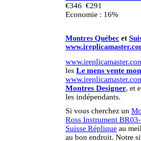
€346
€291
Economie : 16%
Montres Québec
et
Sui
www.ireplicamaster.c
www.ireplicamaster.co
les
Le mens vente mon
www.ireplicamaster.co
Montres Designer
, et 
les indépendants.
Si vous cherchez un
Mo
Ross Instrument BR03-
Suisse Réplique
au meil
au bon endroit. Notre si