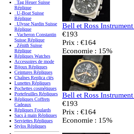
Tag Heuer Suisse
Réplique
U-Boat Suisse
Réplique
Ulysse Nardin Suisse
Bell et Ross Instrumen
Réplique
€193
Vacheron Constantin
Suisse Réplique
Prix : €164
Zénith Suisse
Economie : 15%
Réplique
Répliques Watches
Accessoires de mode
Bijoux Répliques
Ceintures Répliques
Chaînes Replica clés
Lunettes Répliques
Pochettes cosmétiques
Bell et Ross Instrumen
Portefeuilles Répliques
Répliques Coffrets
€193
Cadeaux
Répliques Foulards
Prix : €164
Sacs à main Répliques
Economie : 15%
Serviettes Répliques
Stylos Répliques