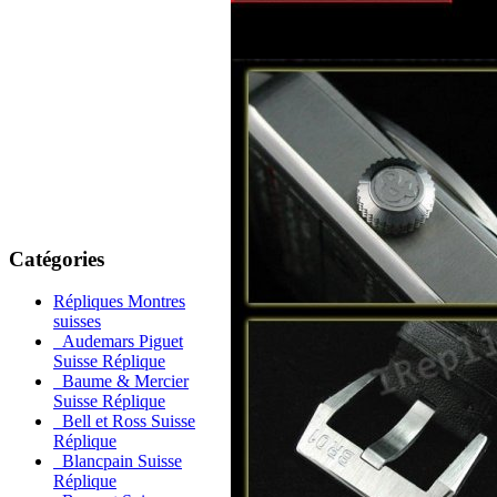
Catégories
Répliques Montres
suisses
Audemars Piguet
Suisse Réplique
Baume & Mercier
Suisse Réplique
Bell et Ross Suisse
Réplique
Blancpain Suisse
Réplique