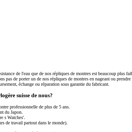
ésistance de l'eau que de nos répliques de montres est beaucoup plus fai
s pas de porter un de nos répliques de montres en nageant ou prendre
rsement, échange ou réparation sous garantie du fabricant.
logère suisse de nous?
ntre professionnelle de plus de 5 ans.
t du Japon.
re s Watches'.
rs de travail partout dans le monde).