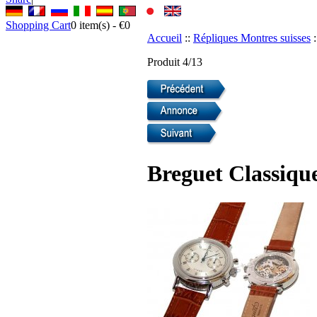
Shopping Cart
0
item(s) -
€0
Accueil
::
Répliques Montres suisses
:
Produit 4/13
Breguet Classiqu