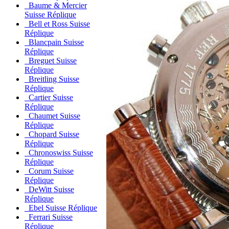
Baume & Mercier
Suisse Réplique
Bell et Ross Suisse
Réplique
Blancpain Suisse
Réplique
Breguet Suisse
Réplique
Breitling Suisse
Réplique
Cartier Suisse
Réplique
Chaumet Suisse
Réplique
Chopard Suisse
Réplique
Chronoswiss Suisse
Réplique
Corum Suisse
Réplique
DeWitt Suisse
Réplique
Ebel Suisse Réplique
Ferrari Suisse
Réplique