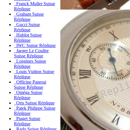
Franck Muller Suisse
Réplique
Graham Suisse
Réplique
Gucci Suisse
Réplique
Hublot Suisse
Réplique
IWC Suisse Réplique
Jaeger Le Coultre
Suisse Réplique
Longines Suisse
Réplique
Louis Vuitton Suisse
Réplique
Officine Panerai
Suisse Réplique
Oméga Suisse
Réplique
Oris Suisse Réplique
Patek Philippe Suisse
Réplique
Piaget Suisse
Réplique
Rado Suisse Réplique