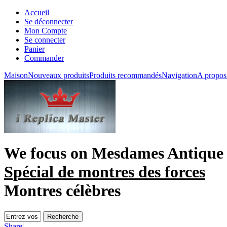
Accueil
Se déconnecter
Mon Compte
Se connecter
Panier
Commander
Maison
Nouveaux produits
Produits recommandés
Navigation
A propos
We focus on
Mesdames Antique
Spécial de montres des forces
Montres célèbres
Share
|