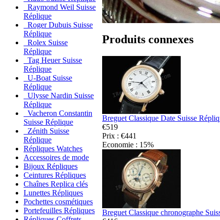
Raymond Weil Suisse
Réplique
Roger Dubuis Suisse
Réplique
Produits connexes
Rolex Suisse
Réplique
Tag Heuer Suisse
Réplique
U-Boat Suisse
Réplique
Ulysse Nardin Suisse
Réplique
Vacheron Constantin
Breguet Classique Date Suisse Répli
Suisse Réplique
€519
Zénith Suisse
Prix : €441
Réplique
Economie : 15%
Répliques Watches
Accessoires de mode
Bijoux Répliques
Ceintures Répliques
Chaînes Replica clés
Lunettes Répliques
Pochettes cosmétiques
Portefeuilles Répliques
Breguet Classique chronographe Suis
Répliques Coffrets