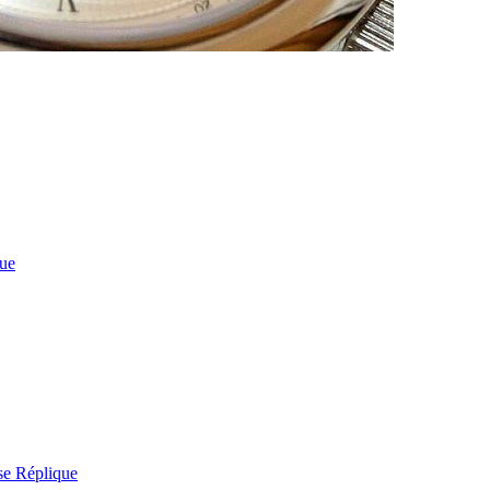
que
se Réplique