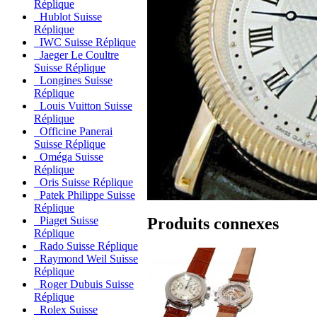
Réplique
Hublot Suisse
Réplique
IWC Suisse Réplique
Jaeger Le Coultre
Suisse Réplique
Longines Suisse
Réplique
Louis Vuitton Suisse
Réplique
Officine Panerai
Suisse Réplique
Oméga Suisse
Réplique
Oris Suisse Réplique
Patek Philippe Suisse
Réplique
Produits connexes
Piaget Suisse
Réplique
Rado Suisse Réplique
Raymond Weil Suisse
Réplique
Roger Dubuis Suisse
Réplique
Rolex Suisse