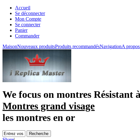
Accueil
Se déconnecter
Mon Compte
Se connecter
Panier
Commander
Maison
Nouveaux produits
Produits recommandés
Navigation
A propos
We focus on
montres Résistant à
Montres grand visage
les montres en or
Share
|