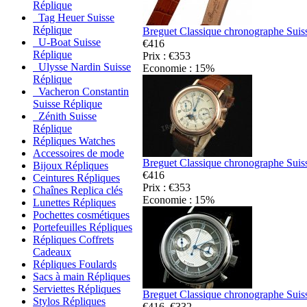
Réplique
Tag Heuer Suisse
Réplique
Breguet Classique chronographe Suis
U-Boat Suisse
€416
Réplique
Prix : €353
Ulysse Nardin Suisse
Economie : 15%
Réplique
Vacheron Constantin
Suisse Réplique
Zénith Suisse
Réplique
Répliques Watches
Accessoires de mode
Breguet Classique chronographe Suis
Bijoux Répliques
€416
Ceintures Répliques
Prix : €353
Chaînes Replica clés
Economie : 15%
Lunettes Répliques
Pochettes cosmétiques
Portefeuilles Répliques
Répliques Coffrets
Cadeaux
Répliques Foulards
Sacs à main Répliques
Serviettes Répliques
Breguet Classique chronographe Suis
Stylos Répliques
€416
€332