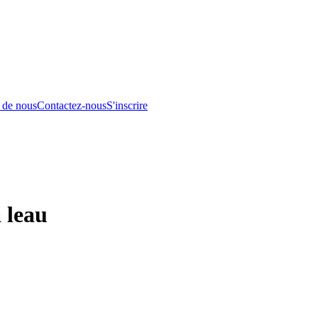
 de nous
Contactez-nous
S'inscrire
 leau