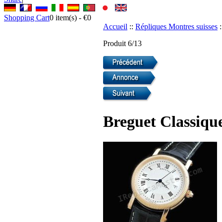
Shopping Cart
0
item(s) -
€0
Accueil
::
Répliques Montres suisses
:
Produit 6/13
Breguet Classiqu