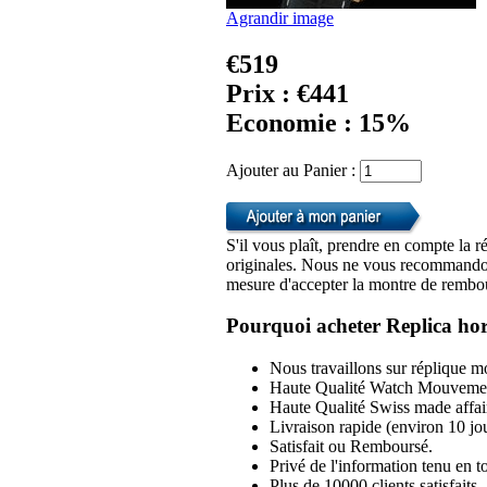
Agrandir image
€519
Prix : €441
Economie : 15%
Ajouter au Panier :
S'il vous plaît, prendre en compte la r
originales. Nous ne vous recommandon
mesure d'accepter la montre de rembou
Pourquoi acheter Replica hor
Nous travaillons sur réplique mo
Haute Qualité Watch Mouvemen
Haute Qualité Swiss made affai
Livraison rapide (environ 10 jou
Satisfait ou Remboursé.
Privé de l'information tenu en to
Plus de 10000 clients satisfaits.