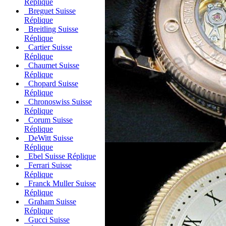
Réplique
Breguet Suisse
Réplique
Breitling Suisse
Réplique
Cartier Suisse
Réplique
Chaumet Suisse
Réplique
Chopard Suisse
Réplique
Chronoswiss Suisse
Réplique
Corum Suisse
Réplique
DeWitt Suisse
Réplique
Ebel Suisse Réplique
Ferrari Suisse
Réplique
Franck Muller Suisse
Réplique
Graham Suisse
Réplique
Gucci Suisse