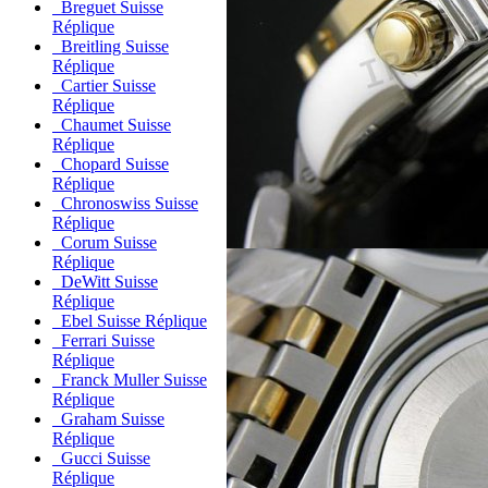
Breguet Suisse
Réplique
Breitling Suisse
Réplique
Cartier Suisse
Réplique
Chaumet Suisse
Réplique
Chopard Suisse
Réplique
Chronoswiss Suisse
Réplique
Corum Suisse
Réplique
DeWitt Suisse
Réplique
Ebel Suisse Réplique
Ferrari Suisse
Réplique
Franck Muller Suisse
Réplique
Graham Suisse
Réplique
Gucci Suisse
Réplique