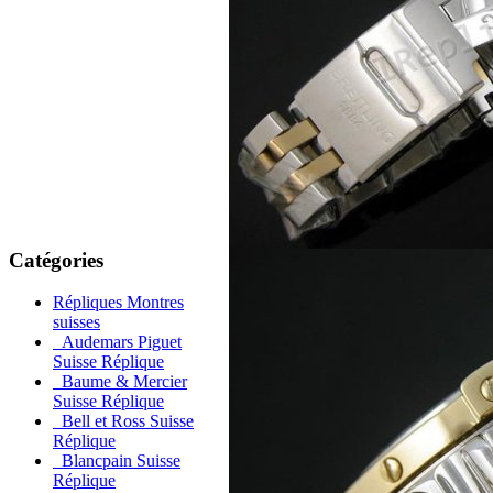
Catégories
Répliques Montres
suisses
Audemars Piguet
Suisse Réplique
Baume & Mercier
Suisse Réplique
Bell et Ross Suisse
Réplique
Blancpain Suisse
Réplique