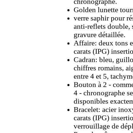
chronographe.
Golden lunette tour
verre saphir pour r
anti-reflets double, 
gravure détaillée.
Affaire: deux tons 
carats (IPG) inserti
Cadran: bleu, guillo
chiffres romains, ai
entre 4 et 5, tachymè
Bouton à 2 - commen
4 - chronographe se
disponibles exacte
Bracelet: acier ino
carats (IPG) insert
verrouillage de dép