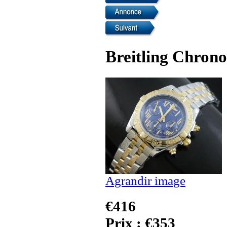
Breitling Chrono
Agrandir image
€416
Prix : €353