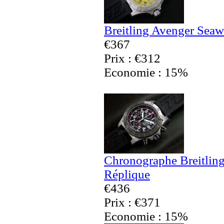
Breitling Avenger Seaw
€367
Prix : €312
Economie : 15%
Chronographe Breitling
Réplique
€436
Prix : €371
Economie : 15%