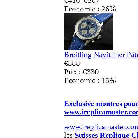
€416
€307
Economie : 26%
Breitling Navitimer Pa
€388
Prix : €330
Economie : 15%
Exclusive montres po
www.ireplicamaster.c
www.ireplicamaster.co
les
Suisses Replique C