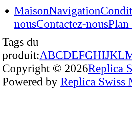
Maison
Navigation
Condit
nous
Contactez-nous
Plan 
Tags du
produit:
A
B
C
D
E
F
G
H
I
J
K
L
Copyright © 2026
Replica 
Powered by
Replica Swiss