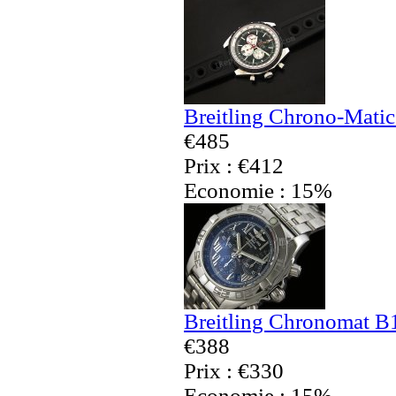
Breitling Chrono-Matic
€485
Prix : €412
Economie : 15%
Breitling Chronomat B
€388
Prix : €330
Economie : 15%