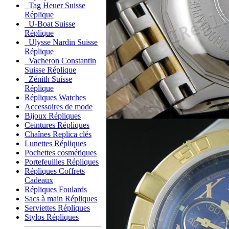
Tag Heuer Suisse
Réplique
U-Boat Suisse
Réplique
Ulysse Nardin Suisse
Réplique
Vacheron Constantin
Suisse Réplique
Zénith Suisse
Réplique
Répliques Watches
Accessoires de mode
Bijoux Répliques
Ceintures Répliques
Chaînes Replica clés
Lunettes Répliques
Pochettes cosmétiques
Portefeuilles Répliques
Répliques Coffrets
Cadeaux
Répliques Foulards
Sacs à main Répliques
Serviettes Répliques
Stylos Répliques