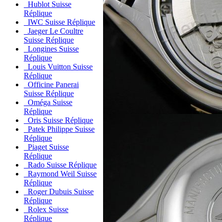
Hublot Suisse
Réplique
IWC Suisse Réplique
Jaeger Le Coultre
Suisse Réplique
Longines Suisse
Réplique
Louis Vuitton Suisse
Réplique
Officine Panerai
Suisse Réplique
Oméga Suisse
Réplique
Oris Suisse Réplique
Patek Philippe Suisse
Réplique
Piaget Suisse
Réplique
Rado Suisse Réplique
Raymond Weil Suisse
Réplique
Roger Dubuis Suisse
Réplique
Rolex Suisse
Réplique