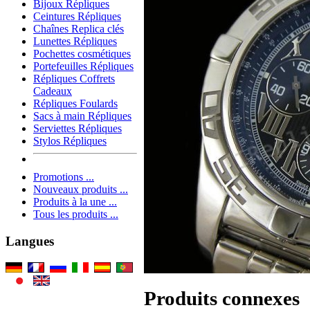
Bijoux Répliques
Ceintures Répliques
Chaînes Replica clés
Lunettes Répliques
Pochettes cosmétiques
Portefeuilles Répliques
Répliques Coffrets
Cadeaux
Répliques Foulards
Sacs à main Répliques
Serviettes Répliques
Stylos Répliques
Promotions ...
Nouveaux produits ...
Produits à la une ...
Tous les produits ...
Langues
Produits connexes