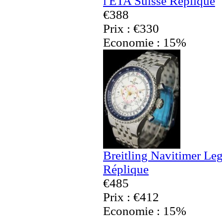
l'ETA Suisse Réplique
€388
Prix : €330
Economie : 15%
Breitling Navitimer Le
Réplique
€485
Prix : €412
Economie : 15%