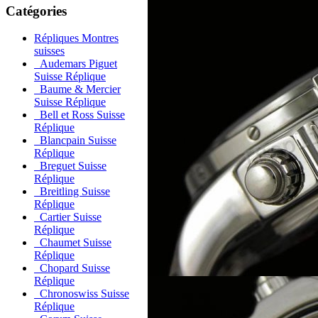
Catégories
Répliques Montres
suisses
Audemars Piguet
Suisse Réplique
Baume & Mercier
Suisse Réplique
Bell et Ross Suisse
Réplique
Blancpain Suisse
Réplique
Breguet Suisse
Réplique
Breitling Suisse
Réplique
Cartier Suisse
Réplique
Chaumet Suisse
Réplique
Chopard Suisse
Réplique
Chronoswiss Suisse
Réplique