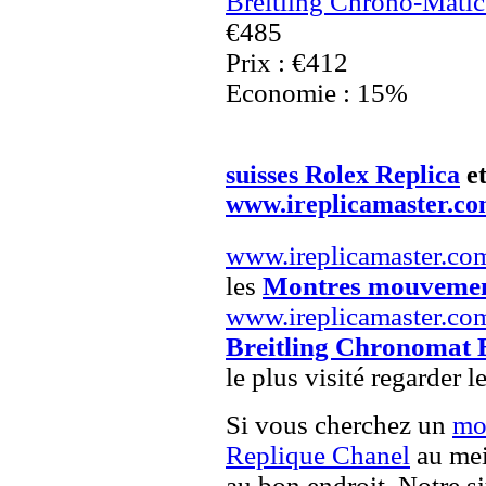
Breitling Chrono-Matic
€485
Prix : €412
Economie : 15%
suisses Rolex Replica
e
www.ireplicamaster.c
www.ireplicamaster.co
les
Montres mouvemen
www.ireplicamaster.co
Breitling Chronomat 
le plus visité regarder 
Si vous cherchez un
mo
Replique Chanel
au mei
au bon endroit. Notre si