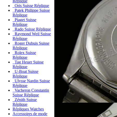
Réplique
Oris Suisse Réplique
Patek Philippe Suisse
Réplique
Piaget Suisse
Réplique
Rado Suisse Réplique
Raymond Weil Suisse
Réplique
Roger Dubuis Suisse
Réplique
Rolex Suisse
Réplique
Tag Heuer Suisse
Réplique
U-Boat Suisse
Réplique
Ulysse Nardin Suisse
Réplique
Vacheron Constantin
Suisse Réplique
Zénith Suisse
Réplique
Répliques Watches
Accessoires de mode