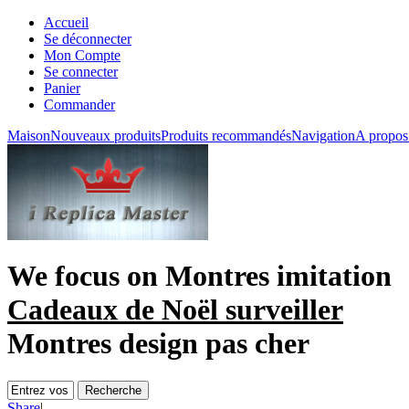
Accueil
Se déconnecter
Mon Compte
Se connecter
Panier
Commander
Maison
Nouveaux produits
Produits recommandés
Navigation
A propos
We focus on
Montres imitation
Cadeaux de Noël surveiller
Montres design pas cher
Share
|