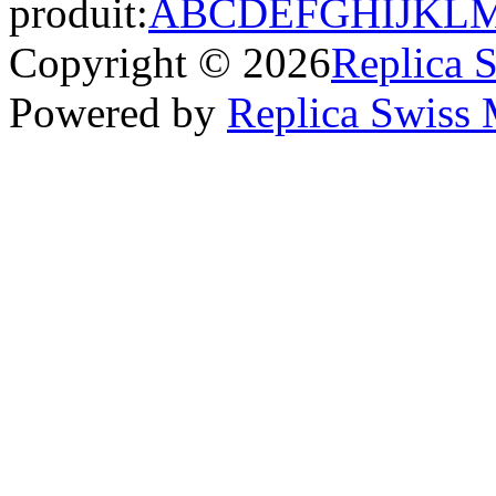
produit:
A
B
C
D
E
F
G
H
I
J
K
L
Copyright © 2026
Replica 
Powered by
Replica Swiss