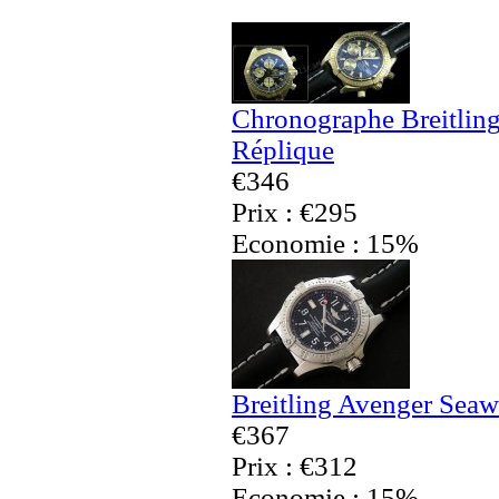
Chronographe Breitling
Réplique
€346
Prix : €295
Economie : 15%
Breitling Avenger Seaw
€367
Prix : €312
Economie : 15%