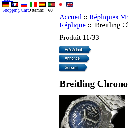
Shopping Cart
0
item(s) -
€0
Accueil
::
Répliques Mo
Réplique
:: Breitling 
Produit 11/33
Breitling Chron