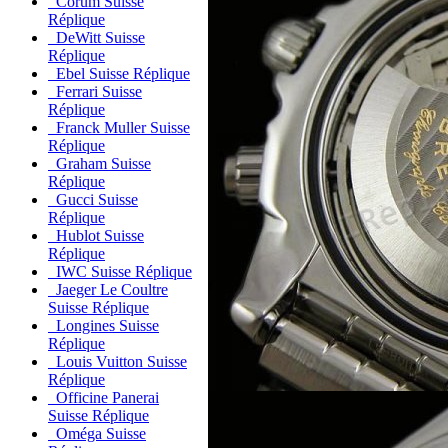
Corum Suisse
Réplique
DeWitt Suisse
Réplique
Ebel Suisse Réplique
Ferrari Suisse
Réplique
Franck Muller Suisse
Réplique
Graham Suisse
Réplique
Gucci Suisse
Réplique
Hublot Suisse
Réplique
IWC Suisse Réplique
Jaeger Le Coultre
Suisse Réplique
Longines Suisse
Réplique
Louis Vuitton Suisse
Réplique
Officine Panerai
Suisse Réplique
Oméga Suisse