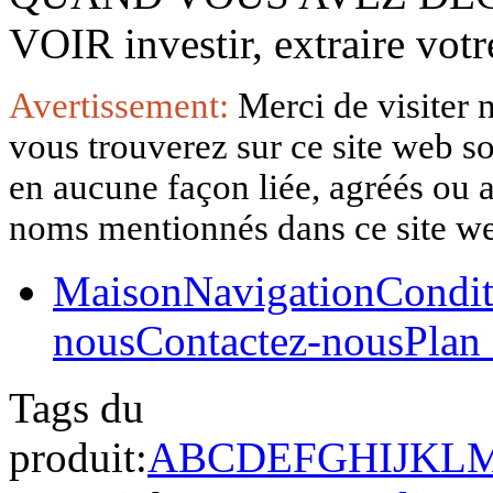
VOIR investir, extraire vo
Avertissement:
Merci de visiter 
vous trouverez sur ce site web so
en aucune façon liée, agréés ou af
noms mentionnés dans ce site w
Maison
Navigation
Condit
nous
Contactez-nous
Plan 
Tags du
produit:
A
B
C
D
E
F
G
H
I
J
K
L