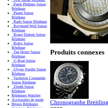
Patek Philippe Suisse
Réplique
Piaget Suisse
Réplique
Rado Suisse Réplique
Raymond Weil Suisse
Réplique
Roger Dubuis Suisse
Réplique
Rolex Suisse
Réplique
Produits connexes
Tag Heuer Suisse
Réplique
U-Boat Suisse
Réplique
Ulysse Nardin Suisse
Réplique
Vacheron Constantin
Suisse Réplique
Zénith Suisse
Réplique
Répliques Watches
Accessoires de mode
Chronographe Breitling
Bijoux Répliques