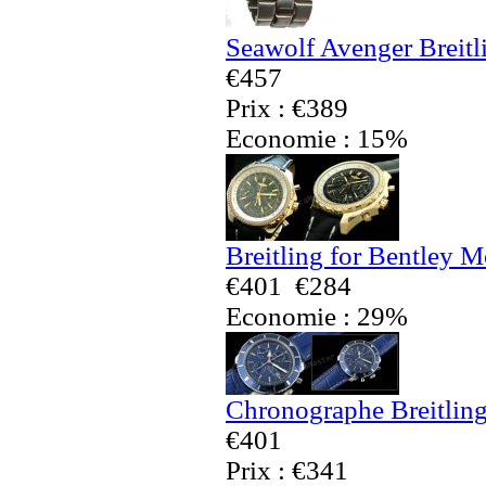
Seawolf Avenger Breitl
€457
Prix : €389
Economie : 15%
Breitling for Bentley 
€401
€284
Economie : 29%
Chronographe Breitling
€401
Prix : €341