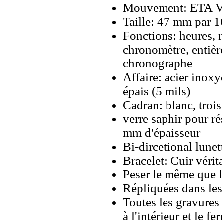
Mouvement: ETA Va
Taille: 47 mm par 
Fonctions: heures, 
chronomètre, entiè
chronographe
Affaire: acier ino
épais (5 mils)
Cadran: blanc, troi
verre saphir pour ré
mm d'épaisseur
Bi-dircetional lunett
Bracelet: Cuir vérit
Peser le même que le
Répliquées dans les
Toutes les gravures 
à l'intérieur et le fe