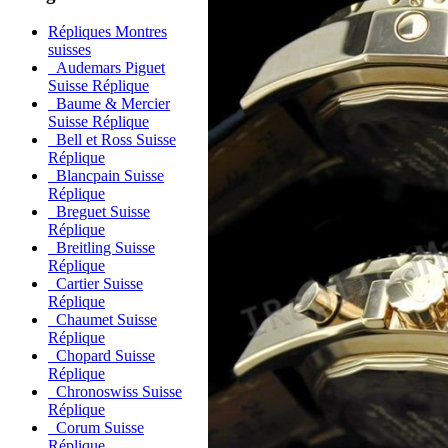
Répliques Montres
suisses
Audemars Piguet
Suisse Réplique
Baume & Mercier
Suisse Réplique
Bell et Ross Suisse
Réplique
Blancpain Suisse
Réplique
Breguet Suisse
Réplique
Breitling Suisse
Réplique
Cartier Suisse
Réplique
Chaumet Suisse
Réplique
Chopard Suisse
Réplique
Chronoswiss Suisse
Réplique
Corum Suisse
Réplique