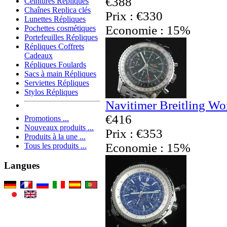
€388
Ceintures Répliques
Chaînes Replica clés
Prix : €330
Lunettes Répliques
Economie : 15%
Pochettes cosmétiques
Portefeuilles Répliques
Répliques Coffrets
Cadeaux
Répliques Foulards
Sacs à main Répliques
Serviettes Répliques
Stylos Répliques
Navitimer Breitling Wo
€416
Promotions ...
Nouveaux produits ...
Prix : €353
Produits à la une ...
Economie : 15%
Tous les produits ...
Langues