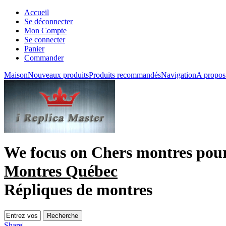
Accueil
Se déconnecter
Mon Compte
Se connecter
Panier
Commander
Maison
Nouveaux produits
Produits recommandés
Navigation
A propos
We focus on
Chers montres po
Montres Québec
Répliques de montres
Share
|