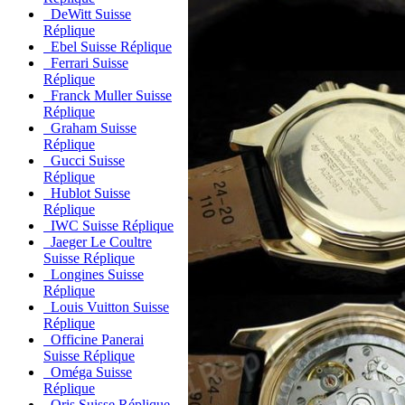
DeWitt Suisse
Réplique
Ebel Suisse Réplique
Ferrari Suisse
Réplique
Franck Muller Suisse
Réplique
Graham Suisse
Réplique
Gucci Suisse
Réplique
Hublot Suisse
Réplique
IWC Suisse Réplique
Jaeger Le Coultre
Suisse Réplique
Longines Suisse
Réplique
Louis Vuitton Suisse
Réplique
Officine Panerai
Suisse Réplique
Oméga Suisse
Réplique
Oris Suisse Réplique