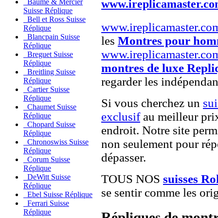
www.ireplicamaster.c
Baume & Mercier
Suisse Réplique
Bell et Ross Suisse
www.ireplicamaster.co
Réplique
Blancpain Suisse
les
Montres pour ho
Réplique
www.ireplicamaster.co
Breguet Suisse
Réplique
montres de luxe Repli
Breitling Suisse
regarder les indépendan
Réplique
Cartier Suisse
Réplique
Si vous cherchez un
su
Chaumet Suisse
exclusif
au meilleur pri
Réplique
Chopard Suisse
endroit. Notre site perme
Réplique
non seulement pour répo
Chronoswiss Suisse
Réplique
dépasser.
Corum Suisse
Réplique
TOUS NOS
suisses Ro
DeWitt Suisse
Réplique
se sentir comme les orig
Ebel Suisse Réplique
Ferrari Suisse
Réplique
Répliques de montr