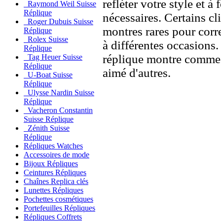
refléter votre style et à
Raymond Weil Suisse
Réplique
nécessaires. Certains c
Roger Dubuis Suisse
montres rares pour corre
Réplique
Rolex Suisse
à différentes occasions
Réplique
réplique montre comme 
Tag Heuer Suisse
Réplique
aimé d'autres.
U-Boat Suisse
Réplique
Ulysse Nardin Suisse
Réplique
Vacheron Constantin
Suisse Réplique
Zénith Suisse
Réplique
Répliques Watches
Accessoires de mode
Bijoux Répliques
Ceintures Répliques
Chaînes Replica clés
Lunettes Répliques
Pochettes cosmétiques
Portefeuilles Répliques
Répliques Coffrets