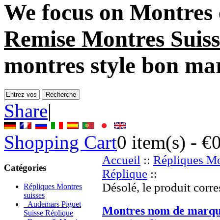
We focus on
Montres 
Remise Montres Suiss
montres style bon ma
Share
|
Shopping Cart
0
item(s) -
€
Accueil
::
Répliques Mo
Catégories
Réplique
::
Désolé, le produit corre
Répliques Montres
suisses
Audemars Piguet
Montres nom de marq
Suisse Réplique