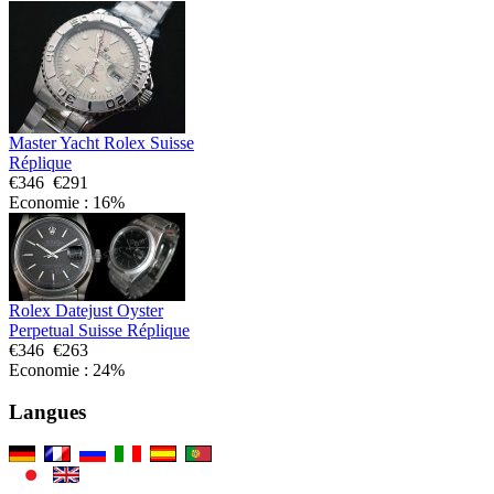
Master Yacht Rolex Suisse
Réplique
€346
€291
Economie : 16%
Rolex Datejust Oyster
Perpetual Suisse Réplique
€346
€263
Economie : 24%
Langues