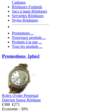
Cadeaux
Répliques Foulards
Sacs à main Répliques
Serviettes Répliques
Stylos Répliques
Promotions ...
Nouveaux produits ...
Produits à la une ...
Tous les produits ...
Promotions [plus]
Rolex Oyster Perpetual
Datejust Suisse Réplique
€388
€271
Economie : 30%