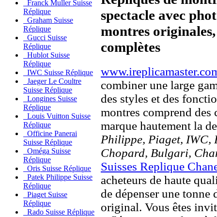
Franck Muller Suisse
spectacle avec pho
Réplique
Graham Suisse
montres originales, 
Réplique
Gucci Suisse
complètes
Réplique
Hublot Suisse
Réplique
www.ireplicamaster.co
IWC Suisse Réplique
Jaeger Le Coultre
combiner une large ga
Suisse Réplique
des styles et des fonct
Longines Suisse
Réplique
montres comprend des c
Louis Vuitton Suisse
marque hautement la 
Réplique
Officine Panerai
Philippe, Piaget, IWC, B
Suisse Réplique
Chopard, Bulgari, Chan
Oméga Suisse
Réplique
Suisses Replique Chan
Oris Suisse Réplique
Patek Philippe Suisse
acheteurs de haute quali
Réplique
de dépenser une tonne d
Piaget Suisse
Réplique
original. Vous êtes invi
Rado Suisse Réplique