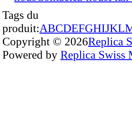
Tags du
produit:
A
B
C
D
E
F
G
H
I
J
K
L
Copyright © 2026
Replica 
Powered by
Replica Swiss