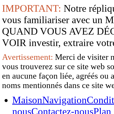
IMPORTANT:
Notre répliq
vous familiariser avec 
QUAND VOUS AVEZ DÉ
VOIR investir, extraire vo
Avertissement:
Merci de visiter 
vous trouverez sur ce site web so
en aucune façon liée, agréés ou af
noms mentionnés dans ce site w
Maison
Navigation
Condit
nous
Contactez-nous
Plan 