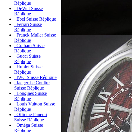
Réplique
DeWitt Suisse
Réplique
Ebel Suisse Réplique
Ferrari Suisse
Réplique
Franck Muller Suisse
Réplique
Graham Suisse
Réplique
Gucci Suisse
Réplique
Hublot Suisse
Réplique
IWC Suisse Réplique
Jaeger Le Coultre
Suisse Réplique
Longines Suisse
Réplique
Louis Vuitton Suisse
Réplique
Officine Panerai
Suisse Réplique
Oméga Suisse
Réplique