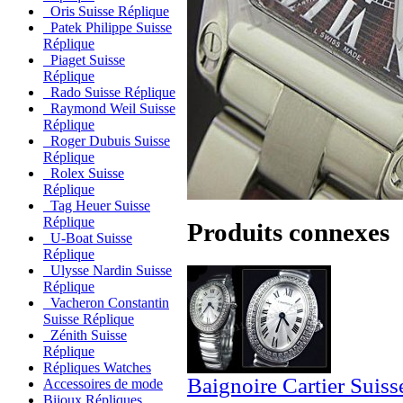
Oris Suisse Réplique
Patek Philippe Suisse
Réplique
Piaget Suisse
Réplique
Rado Suisse Réplique
Raymond Weil Suisse
Réplique
Roger Dubuis Suisse
Réplique
Rolex Suisse
Réplique
Tag Heuer Suisse
Réplique
Produits connexes
U-Boat Suisse
Réplique
Ulysse Nardin Suisse
Réplique
Vacheron Constantin
Suisse Réplique
Zénith Suisse
Réplique
Répliques Watches
Baignoire Cartier Suiss
Accessoires de mode
Bijoux Répliques