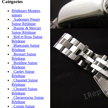
Catégories
Répliques Montres
suisses
Audemars Piguet
Suisse Réplique
Baume & Mercier
Suisse Réplique
Bell et Ross Suisse
Réplique
Blancpain Suisse
Réplique
Breguet Suisse
Réplique
Breitling Suisse
Réplique
Cartier Suisse
Réplique
Chaumet Suisse
Réplique
Chopard Suisse
Réplique
Chronoswiss Suisse
Réplique
Corum Suisse