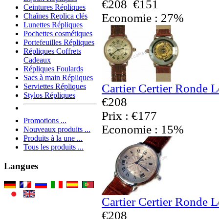
€208
€151
Ceintures Répliques
Economie : 27%
Chaînes Replica clés
Lunettes Répliques
Pochettes cosmétiques
Portefeuilles Répliques
Répliques Coffrets
Cadeaux
Répliques Foulards
Sacs à main Répliques
Cartier Certier Ronde 
Serviettes Répliques
Stylos Répliques
€208
Prix : €177
Promotions ...
Economie : 15%
Nouveaux produits ...
Produits à la une ...
Tous les produits ...
Langues
Cartier Certier Ronde 
€208