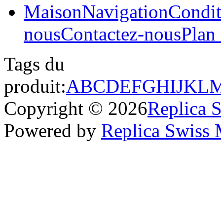
Maison
Navigation
Condit
nous
Contactez-nous
Plan 
Tags du
produit:
A
B
C
D
E
F
G
H
I
J
K
L
Copyright © 2026
Replica 
Powered by
Replica Swiss