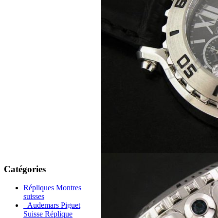
Catégories
Répliques Montres
suisses
Audemars Piguet
Suisse Réplique