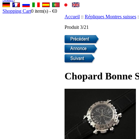
Shopping Cart
0
item(s) -
€0
Accueil
::
Répliques Montres suisses
:
Produit 3/21
Chopard Bonne S