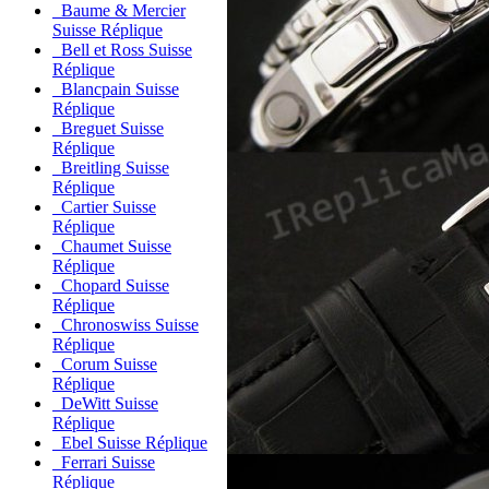
Baume & Mercier
Suisse Réplique
Bell et Ross Suisse
Réplique
Blancpain Suisse
Réplique
Breguet Suisse
Réplique
Breitling Suisse
Réplique
Cartier Suisse
Réplique
Chaumet Suisse
Réplique
Chopard Suisse
Réplique
Chronoswiss Suisse
Réplique
Corum Suisse
Réplique
DeWitt Suisse
Réplique
Ebel Suisse Réplique
Ferrari Suisse
Réplique