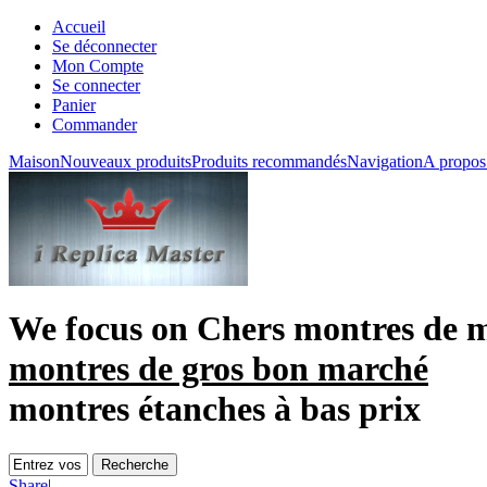
Accueil
Se déconnecter
Mon Compte
Se connecter
Panier
Commander
Maison
Nouveaux produits
Produits recommandés
Navigation
A propos
We focus on
Chers montres de 
montres de gros bon marché
montres étanches à bas prix
Share
|