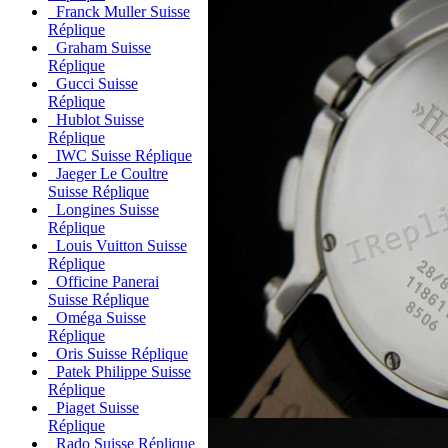
Franck Muller Suisse
Réplique
Graham Suisse
Réplique
Gucci Suisse
Réplique
Hublot Suisse
Réplique
IWC Suisse Réplique
Jaeger Le Coultre
Suisse Réplique
Longines Suisse
Réplique
Louis Vuitton Suisse
Réplique
Officine Panerai
Suisse Réplique
Oméga Suisse
Réplique
Oris Suisse Réplique
Patek Philippe Suisse
Réplique
Piaget Suisse
Réplique
Rado Suisse Réplique