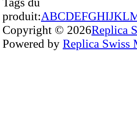
Tags du
produit:
A
B
C
D
E
F
G
H
I
J
K
L
Copyright © 2026
Replica 
Powered by
Replica Swiss