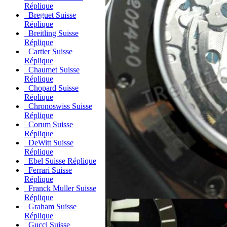
Réplique
Breguet Suisse
Réplique
Breitling Suisse
Réplique
Cartier Suisse
Réplique
Chaumet Suisse
Réplique
Chopard Suisse
Réplique
Chronoswiss Suisse
Réplique
Corum Suisse
Réplique
DeWitt Suisse
Réplique
Ebel Suisse Réplique
Ferrari Suisse
Réplique
Franck Muller Suisse
Réplique
Graham Suisse
Réplique
Gucci Suisse