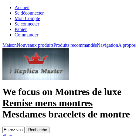
Accueil
Se déconnecter
Mon Compte
Se connecter
Panier
Commander
Maison
Nouveaux produits
Produits recommandés
Navigation
A propos
We focus on
Montres de luxe
Remise mens montres
Mesdames bracelets de montre
Share
|