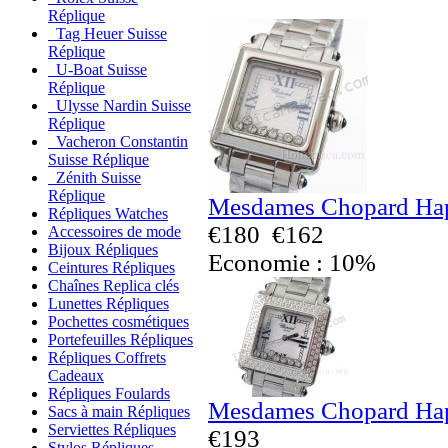
Réplique
Tag Heuer Suisse
Réplique
U-Boat Suisse
Réplique
Ulysse Nardin Suisse
Réplique
Vacheron Constantin
Suisse Réplique
Zénith Suisse
Réplique
Mesdames Chopard Hap
Répliques Watches
€180
€162
Accessoires de mode
Bijoux Répliques
Economie : 10%
Ceintures Répliques
Chaînes Replica clés
Lunettes Répliques
Pochettes cosmétiques
Portefeuilles Répliques
Répliques Coffrets
Cadeaux
Répliques Foulards
Mesdames Chopard Hap
Sacs à main Répliques
Serviettes Répliques
€193
Stylos Répliques