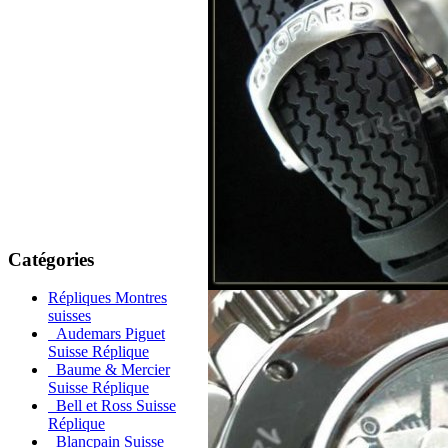
Catégories
Répliques Montres
suisses
Audemars Piguet
Suisse Réplique
Baume & Mercier
Suisse Réplique
Bell et Ross Suisse
Réplique
Blancpain Suisse