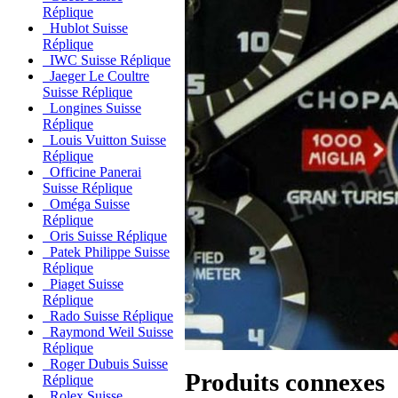
Réplique
Hublot Suisse
Réplique
IWC Suisse Réplique
Jaeger Le Coultre
Suisse Réplique
Longines Suisse
Réplique
Louis Vuitton Suisse
Réplique
Officine Panerai
Suisse Réplique
Oméga Suisse
Réplique
Oris Suisse Réplique
Patek Philippe Suisse
Réplique
Piaget Suisse
Réplique
Rado Suisse Réplique
Raymond Weil Suisse
Réplique
Roger Dubuis Suisse
Produits connexes
Réplique
Rolex Suisse