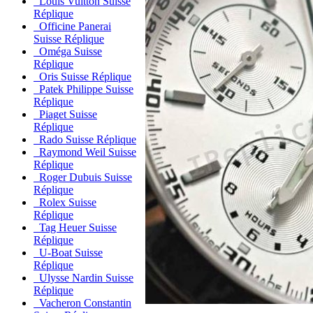
Louis Vuitton Suisse
Réplique
Officine Panerai
Suisse Réplique
Oméga Suisse
Réplique
Oris Suisse Réplique
Patek Philippe Suisse
Réplique
Piaget Suisse
Réplique
Rado Suisse Réplique
Raymond Weil Suisse
Réplique
Roger Dubuis Suisse
Réplique
Rolex Suisse
Réplique
Tag Heuer Suisse
Réplique
U-Boat Suisse
Réplique
Ulysse Nardin Suisse
Réplique
Vacheron Constantin