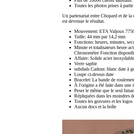
Plus de 10000 clients satisfaits.
Toutes les photos prises à part
Un partenariat entre Chopard et de l
est devenue le résultat.
Mouvement: ETA Valjoux 7750
Taille: 44 mm par 14,2 mm
Fonctions: heures, minutes, sec
Minute et totalisateurs heure a
Chronomètre Fonction disponib
Affaire: Solide acier inoxydab
Verre saphir
subdials Cadran: blanc date à gu
Loupe ci-dessus date
Bracelet: La bande de roulemen
À l'origine a été faite dans une
Peser le même que le seul faisan
Répliquées dans les moindres dé
Toutes les gravures et les logos s
Aucun docs et la boîte