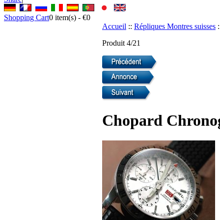
Shopping Cart
0
item(s) -
€0
Accueil
::
Répliques Montres suisses
:
Produit 4/21
Chopard Chronog