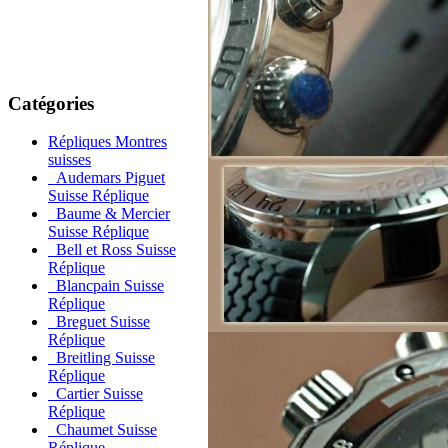
Catégories
Répliques Montres
suisses
Audemars Piguet
Suisse Réplique
Baume & Mercier
Suisse Réplique
Bell et Ross Suisse
Réplique
Blancpain Suisse
Réplique
Breguet Suisse
Réplique
Breitling Suisse
Réplique
Cartier Suisse
Réplique
Chaumet Suisse
Réplique