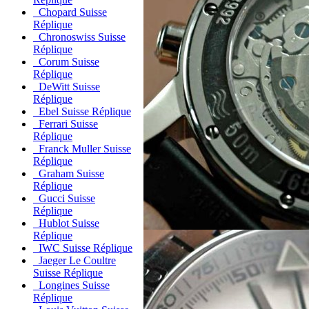
Chopard Suisse
Réplique
Chronoswiss Suisse
Réplique
Corum Suisse
Réplique
DeWitt Suisse
Réplique
Ebel Suisse Réplique
Ferrari Suisse
Réplique
Franck Muller Suisse
Réplique
Graham Suisse
Réplique
Gucci Suisse
Réplique
Hublot Suisse
Réplique
IWC Suisse Réplique
Jaeger Le Coultre
Suisse Réplique
Longines Suisse
Réplique