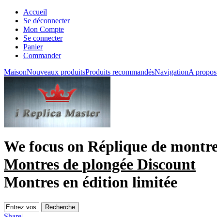
Accueil
Se déconnecter
Mon Compte
Se connecter
Panier
Commander
Maison
Nouveaux produits
Produits recommandés
Navigation
A propos
We focus on
Réplique de montr
Montres de plongée Discount
Montres en édition limitée
Share
|