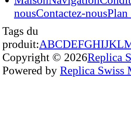
nous
Contactez-nous
Plan 
Tags du
produit:
A
B
C
D
E
F
G
H
I
J
K
L
Copyright © 2026
Replica 
Powered by
Replica Swiss