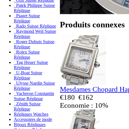
Oris Suisse Réplique
Patek Philippe Suisse
Réplique
Piaget Suisse
Réplique
Produits connexes
Rado Suisse Réplique
Raymond Weil Suisse
Réplique
Roger Dubuis Suisse
Réplique
Rolex Suisse
Réplique
Tag Heuer Suisse
Réplique
U-Boat Suisse
Réplique
Ulysse Nardin Suisse
Mesdames Chopard Hap
Réplique
Vacheron Constantin
€180
€162
Suisse Réplique
Economie : 10%
Zénith Suisse
Réplique
Répliques Watches
Accessoires de mode
Bijoux Répliques