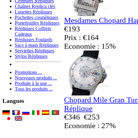
Ceintures Répliques
Chaînes Replica clés
Lunettes Répliques
Pochettes cosmétiques
Mesdames Chopard Hap
Portefeuilles Répliques
€193
Répliques Coffrets
Cadeaux
Prix : €164
Répliques Foulards
Economie : 15%
Sacs à main Répliques
Serviettes Répliques
Stylos Répliques
Promotions ...
Nouveaux produits ...
Produits à la une ...
Tous les produits ...
Chopard Mile Gran Tu
Langues
Réplique
€346
€253
Economie : 27%