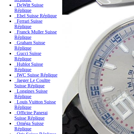
DeWitt Suisse
Réplique
Ebel Suisse Réplique
Ferrari Suisse
Réplique
Franck Muller Suisse
Réplique
Graham Suisse
Réplique
Gucci Suisse
Réplique
Hublot Suisse
Réplique
IWC Suisse Réplique
Jaeger Le Coultre
Suisse Réplique
Longines Suisse
Réplique
Louis Vuitton Suisse
Réplique
Officine Panerai
Suisse Réplique
Oméga Suisse
Réplique