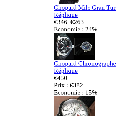
Chopard Mile Gran Tu
Réplique
€346
€263
Economie : 24%
Chopard Chronographe
Réplique
€450
Prix : €382
Economie : 15%