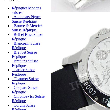
Répliques Montres
suisses
Audemars Piguet
Suisse Réplique
Baume & Mercier
Suisse Réplique
Bell et Ross Suisse
Réplique
Blancpain Suisse
Réplique
Breguet Suisse
Réplique
Breitling Suisse
Réplique
Cartier Suisse
Réplique
Chaumet Suisse
Réplique
Chopard Suisse
Réplique
Chronoswiss Suisse
Réplique
Corum Suisse
Réplique