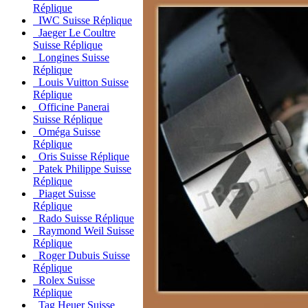
Réplique
IWC Suisse Réplique
Jaeger Le Coultre
Suisse Réplique
Longines Suisse
Réplique
Louis Vuitton Suisse
Réplique
Officine Panerai
Suisse Réplique
Oméga Suisse
Réplique
Oris Suisse Réplique
Patek Philippe Suisse
Réplique
Piaget Suisse
Réplique
Rado Suisse Réplique
Raymond Weil Suisse
Réplique
Roger Dubuis Suisse
Réplique
Rolex Suisse
Réplique
Tag Heuer Suisse