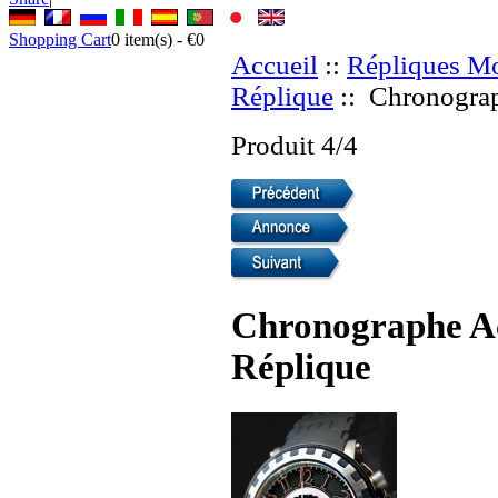
Shopping Cart
0
item(s) -
€0
Accueil
::
Répliques Mo
Réplique
:: Chronograp
Produit 4/4
Chronographe Ac
Réplique