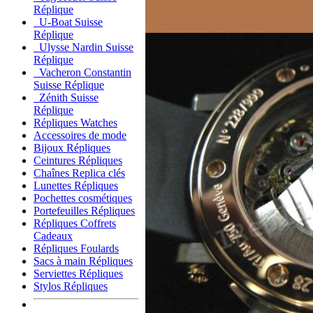
Réplique
U-Boat Suisse
Réplique
Ulysse Nardin Suisse
Réplique
Vacheron Constantin
Suisse Réplique
Zénith Suisse
Réplique
Répliques Watches
Accessoires de mode
Bijoux Répliques
Ceintures Répliques
Chaînes Replica clés
Lunettes Répliques
Pochettes cosmétiques
Portefeuilles Répliques
Répliques Coffrets
Cadeaux
Répliques Foulards
Sacs à main Répliques
Serviettes Répliques
Stylos Répliques