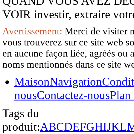
QUAND VOUS AVEZ DÉ
VOIR investir, extraire vo
Avertissement:
Merci de visiter 
vous trouverez sur ce site web so
en aucune façon liée, agréés ou af
noms mentionnés dans ce site w
Maison
Navigation
Condit
nous
Contactez-nous
Plan 
Tags du
produit:
A
B
C
D
E
F
G
H
I
J
K
L