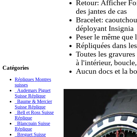
Retour: Afficher Fon
des jantes de cas
Bracelet: caoutchouc
déployant Insignia
Peser le même que le
Répliquées dans les
Toutes les gravures 
à l'intérieur, boucl
Catégories
Aucun docs et la bo
Répliques Montres
suisses
Audemars Piguet
Suisse Réplique
Baume & Mercier
Suisse Réplique
Bell et Ross Suisse
Réplique
Blancpain Suisse
Réplique
Breguet Suisse