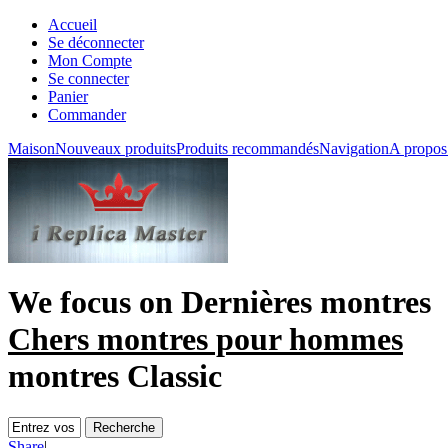
Accueil
Se déconnecter
Mon Compte
Se connecter
Panier
Commander
Maison
Nouveaux produits
Produits recommandés
Navigation
A propos
We focus on
Dernières montres
Chers montres pour hommes
montres Classic
Share
|