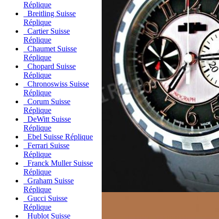
Réplique
Breitling Suisse
Réplique
Cartier Suisse
Réplique
Chaumet Suisse
Réplique
Chopard Suisse
Réplique
Chronoswiss Suisse
Réplique
Corum Suisse
Réplique
DeWitt Suisse
Réplique
Ebel Suisse Réplique
Ferrari Suisse
Réplique
Franck Muller Suisse
Réplique
Graham Suisse
Réplique
Gucci Suisse
Réplique
Hublot Suisse