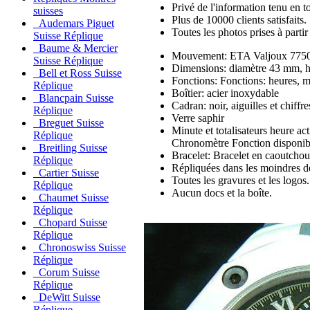
Privé de l'information tenu en to
suisses
Plus de 10000 clients satisfaits.
Audemars Piguet
Toutes les photos prises à part
Suisse Réplique
Baume & Mercier
Mouvement: ETA Valjoux 7750
Suisse Réplique
Dimensions: diamètre 43 mm, 
Bell et Ross Suisse
Fonctions: Fonctions: heures, m
Réplique
Boîtier: acier inoxydable
Blancpain Suisse
Cadran: noir, aiguilles et chiffr
Réplique
Verre saphir
Breguet Suisse
Minute et totalisateurs heure a
Réplique
Chronomètre Fonction disponib
Breitling Suisse
Bracelet: Bracelet en caoutcho
Réplique
Répliquées dans les moindres dé
Cartier Suisse
Toutes les gravures et les logos.
Réplique
Aucun docs et la boîte.
Chaumet Suisse
Réplique
Chopard Suisse
Réplique
Chronoswiss Suisse
Réplique
Corum Suisse
Réplique
DeWitt Suisse
Réplique