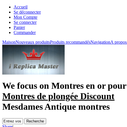
Accueil
Se déconnecter
Mon Compte
Se connecter
Panier
Commander
Maison
Nouveaux produits
Produits recommandés
Navigation
A propos
We focus on
Montres en or pou
Montres de plongée Discount
Mesdames Antique montres
Share
|