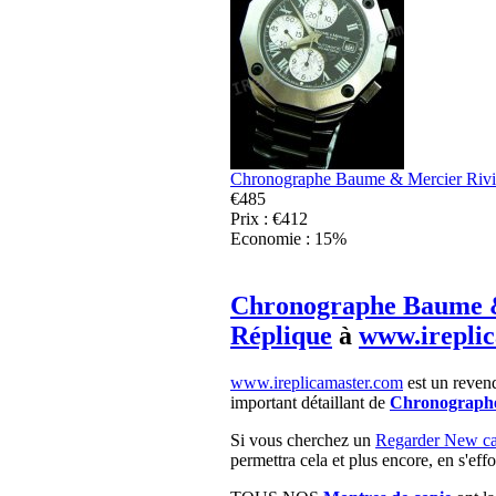
Chronographe Baume & Mercier Rivi
€485
Prix : €412
Economie : 15%
Chronographe Baume &
Réplique
à
www.irepli
www.ireplicamaster.com
est un revend
important détaillant de
Chronographe
Si vous cherchez un
Regarder New c
permettra cela et plus encore, en s'ef