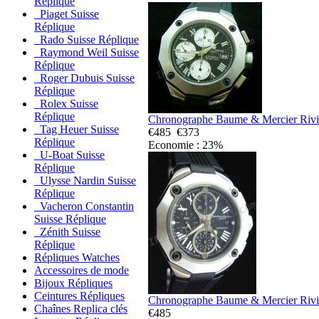
Réplique
Piaget Suisse
Réplique
Rado Suisse Réplique
Raymond Weil Suisse
Réplique
Roger Dubuis Suisse
Réplique
Rolex Suisse
Réplique
Chronographe Baume & Mercier Rivi
Tag Heuer Suisse
€485
€373
Réplique
Economie : 23%
U-Boat Suisse
Réplique
Ulysse Nardin Suisse
Réplique
Vacheron Constantin
Suisse Réplique
Zénith Suisse
Réplique
Répliques Watches
Accessoires de mode
Bijoux Répliques
Ceintures Répliques
Chronographe Baume & Mercier Rivi
Chaînes Replica clés
€485