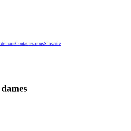
 de nous
Contactez-nous
S'inscrire
r dames