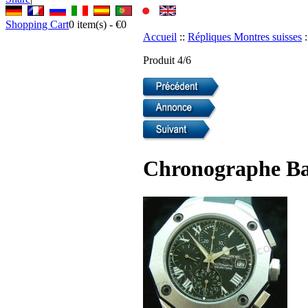
Shopping Cart
0
item(s) -
€0
Accueil
::
Répliques Montres suisses
:
Produit 4/6
Chronographe Ba