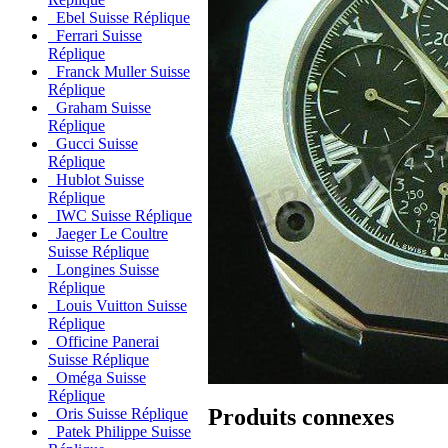
Ebel Suisse Réplique
Ferrari Suisse
Réplique
Franck Muller Suisse
Réplique
Graham Suisse
Réplique
Gucci Suisse
Réplique
Hublot Suisse
Réplique
IWC Suisse Réplique
Jaeger Le Coultre
Suisse Réplique
Longines Suisse
Réplique
Louis Vuitton Suisse
Réplique
Officine Panerai
Suisse Réplique
Oméga Suisse
Réplique
Produits connexes
Oris Suisse Réplique
Patek Philippe Suisse