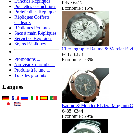
Lunettes Répliques
Prix : €412
Pochettes cosmétiques
Economie : 15%
Portefeuilles Répliques
Répliques Coffrets
Cadeaux
Répliques Foulards
Sacs à main Répliques
Serviettes Répliques
Stylos Répliques
Chronographe Baume & Mercier Rivi
€485
€373
Promotions ...
Economie : 23%
Nouveaux produits ...
Produits à la une ...
Tous les produits ...
Langues
Baume & Mercier Riviera Magnum Ch
€485
€344
Economie : 29%