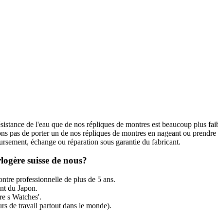
ésistance de l'eau que de nos répliques de montres est beaucoup plus fai
s pas de porter un de nos répliques de montres en nageant ou prendre
rsement, échange ou réparation sous garantie du fabricant.
logère suisse de nous?
ntre professionnelle de plus de 5 ans.
t du Japon.
re s Watches'.
rs de travail partout dans le monde).