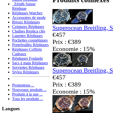
Zénith Suisse
Réplique
Répliques Watches
Accessoires de mode
Bijoux Répliques
Superocean Breitling, 
Ceintures Répliques
Chaînes Replica clés
€457
Lunettes Répliques
Pochettes cosmétiques
Prix : €389
Portefeuilles Répliques
Economie : 15%
Répliques Coffrets
Cadeaux
Répliques Foulards
Sacs à main Répliques
Serviettes Répliques
Superocean Breitling, 
Stylos Répliques
€457
Prix : €389
Promotions ...
Nouveaux produits ...
Economie : 15%
Produits à la une ...
Tous les produits ...
Langues