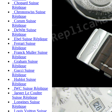
Chopard Suisse
Réplique
Chronoswiss Suisse
Réplique
Corum Suisse
Réplique
DeWitt Suisse
Réplique
Ebel Suisse Réplique
Ferrari Suisse
Réplique
Franck Muller Suisse
Réplique
Graham Suisse
Réplique
Gucci Suisse
Réplique
Hublot Suisse
Réplique
IWC Suisse Réplique
Jaeger Le Coultre
Suisse Réplique
Longines Suisse
Réplique
Louis Vuitton Suisse