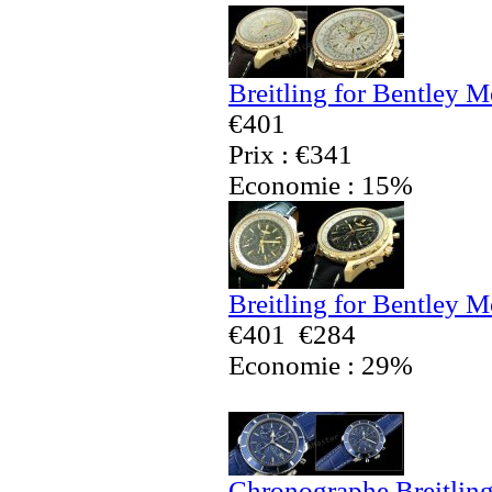
Breitling for Bentley 
€401
Prix : €341
Economie : 15%
Breitling for Bentley 
€401
€284
Economie : 29%
Chronographe Breitling