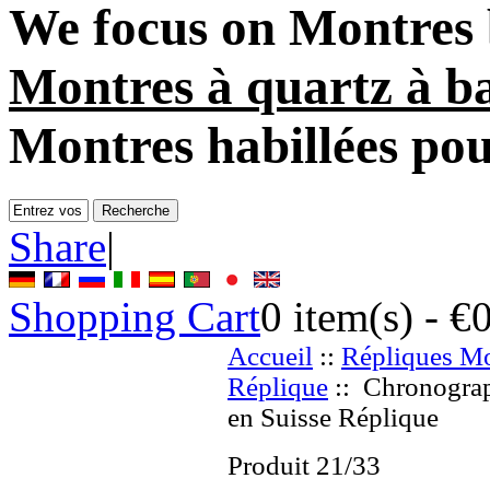
We focus on
Montres 
Montres à quartz à ba
Montres habillées po
Share
|
Shopping Cart
0
item(s) -
€
Accueil
::
Répliques Mo
Réplique
:: Chronograp
en Suisse Réplique
Produit 21/33