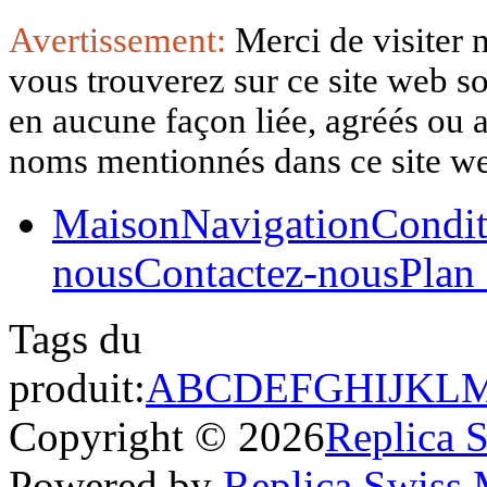
Avertissement:
Merci de visiter 
vous trouverez sur ce site web so
en aucune façon liée, agréés ou af
noms mentionnés dans ce site w
Maison
Navigation
Condit
nous
Contactez-nous
Plan 
Tags du
produit:
A
B
C
D
E
F
G
H
I
J
K
L
Copyright © 2026
Replica 
Powered by
Replica Swiss