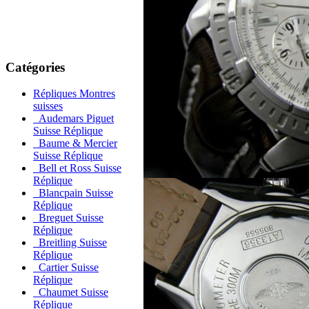
Catégories
Répliques Montres
suisses
Audemars Piguet
Suisse Réplique
Baume & Mercier
Suisse Réplique
Bell et Ross Suisse
Réplique
Blancpain Suisse
Réplique
Breguet Suisse
Réplique
Breitling Suisse
Réplique
Cartier Suisse
Réplique
Chaumet Suisse
Réplique