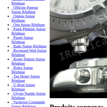
Réplique
Officine Panerai
Suisse Réplique
Oméga Suisse
Réplique
Oris Suisse Réplique
Patek Philippe Suisse
Réplique
Piaget Suisse
Réplique
Rado Suisse Réplique
Raymond Weil Suisse
Réplique
Roger Dubuis Suisse
Réplique
Rolex Suisse
Réplique
Tag Heuer Suisse
Réplique
U-Boat Suisse
Réplique
Ulysse Nardin Suisse
Réplique
Vacheron Constantin
Produits connexes
Suisse Réplique