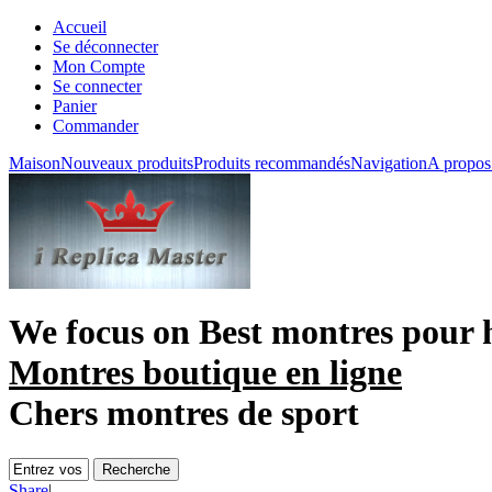
Accueil
Se déconnecter
Mon Compte
Se connecter
Panier
Commander
Maison
Nouveaux produits
Produits recommandés
Navigation
A propos
We focus on
Best montres pour
Montres boutique en ligne
Chers montres de sport
Share
|