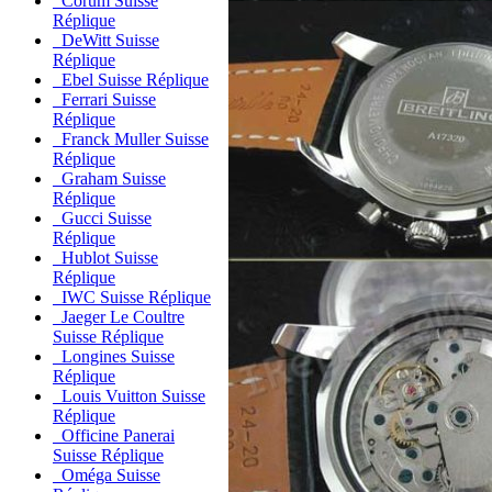
Corum Suisse
Réplique
DeWitt Suisse
Réplique
Ebel Suisse Réplique
Ferrari Suisse
Réplique
Franck Muller Suisse
Réplique
Graham Suisse
Réplique
Gucci Suisse
Réplique
Hublot Suisse
Réplique
IWC Suisse Réplique
Jaeger Le Coultre
Suisse Réplique
Longines Suisse
Réplique
Louis Vuitton Suisse
Réplique
Officine Panerai
Suisse Réplique
Oméga Suisse