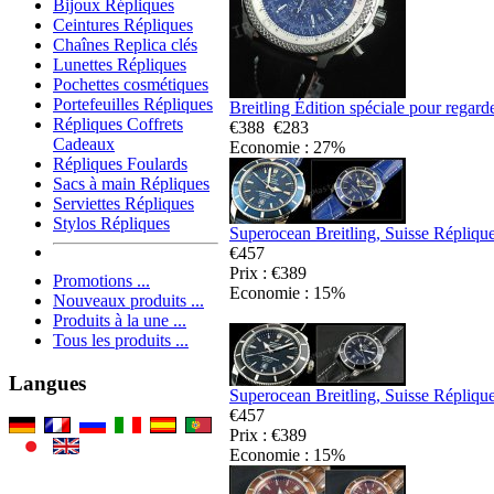
Bijoux Répliques
Ceintures Répliques
Chaînes Replica clés
Lunettes Répliques
Pochettes cosmétiques
Portefeuilles Répliques
Breitling Édition spéciale pour regar
Répliques Coffrets
€388
€283
Cadeaux
Economie : 27%
Répliques Foulards
Sacs à main Répliques
Serviettes Répliques
Stylos Répliques
Superocean Breitling, Suisse Répliqu
€457
Prix : €389
Promotions ...
Economie : 15%
Nouveaux produits ...
Produits à la une ...
Tous les produits ...
Langues
Superocean Breitling, Suisse Répliqu
€457
Prix : €389
Economie : 15%