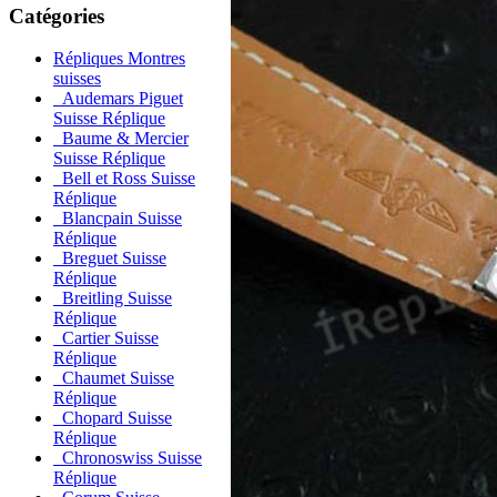
Catégories
Répliques Montres
suisses
Audemars Piguet
Suisse Réplique
Baume & Mercier
Suisse Réplique
Bell et Ross Suisse
Réplique
Blancpain Suisse
Réplique
Breguet Suisse
Réplique
Breitling Suisse
Réplique
Cartier Suisse
Réplique
Chaumet Suisse
Réplique
Chopard Suisse
Réplique
Chronoswiss Suisse
Réplique