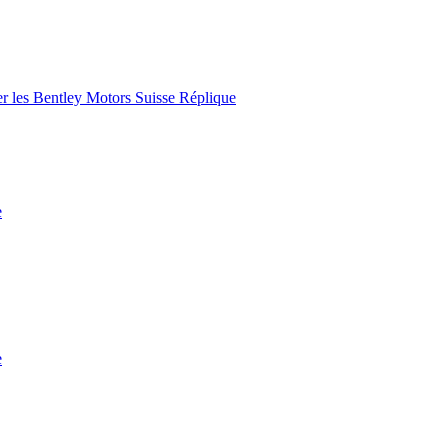
der les Bentley Motors Suisse Réplique
e
e