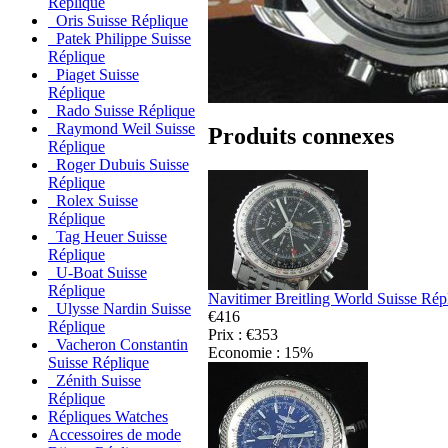
Réplique
Oris Suisse Réplique
Patek Philippe Suisse
Réplique
Piaget Suisse
Réplique
Rado Suisse Réplique
Raymond Weil Suisse
Produits connexes
Réplique
Roger Dubuis Suisse
Réplique
Rolex Suisse
Réplique
Tag Heuer Suisse
Réplique
U-Boat Suisse
Réplique
Navitimer Breitling World Suisse Rép
Ulysse Nardin Suisse
€416
Réplique
Prix : €353
Vacheron Constantin
Economie : 15%
Suisse Réplique
Zénith Suisse
Réplique
Répliques Watches
Accessoires de mode