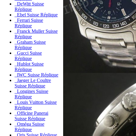
DeWitt Suisse
Réplique
Ebel Suisse Réplique
Ferrari Suisse
Réplique
Franck Muller Suisse
Réplique
Graham Suisse
Réplique
Gucci Suisse
Réplique
Hublot Suisse
Réplique
IWC Suisse Réplique
Jaeger Le Coultre
Suisse Réplique
Longines Suisse
Réplique
Louis Vuitton Suisse
Réplique
Officine Panerai
Suisse Réplique
Oméga Suisse
Réplique
Oris Suisse Réplique