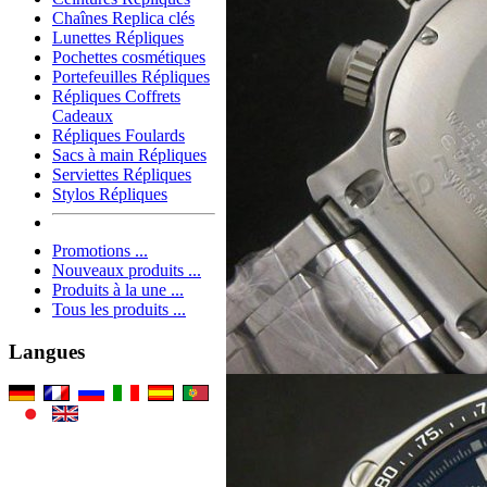
Chaînes Replica clés
Lunettes Répliques
Pochettes cosmétiques
Portefeuilles Répliques
Répliques Coffrets
Cadeaux
Répliques Foulards
Sacs à main Répliques
Serviettes Répliques
Stylos Répliques
Promotions ...
Nouveaux produits ...
Produits à la une ...
Tous les produits ...
Langues