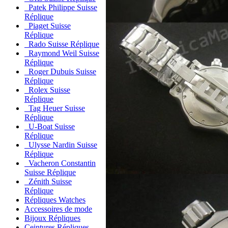
Patek Philippe Suisse
Réplique
Piaget Suisse
Réplique
Rado Suisse Réplique
Raymond Weil Suisse
Réplique
Roger Dubuis Suisse
Réplique
Rolex Suisse
Réplique
Tag Heuer Suisse
Réplique
U-Boat Suisse
Réplique
Ulysse Nardin Suisse
Réplique
Vacheron Constantin
Suisse Réplique
Zénith Suisse
Réplique
Répliques Watches
Accessoires de mode
Bijoux Répliques
Ceintures Répliques