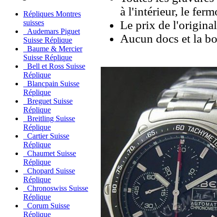
à l'intérieur, le ferm
Répliques Montres
Le prix de l'origina
suisses
Audemars Piguet
Aucun docs et la bo
Suisse Réplique
Baume & Mercier
Suisse Réplique
Bell et Ross Suisse
Réplique
Blancpain Suisse
Réplique
Breguet Suisse
Réplique
Breitling Suisse
Réplique
Cartier Suisse
Réplique
Chaumet Suisse
Réplique
Chopard Suisse
Réplique
Chronoswiss Suisse
Réplique
Corum Suisse
Réplique