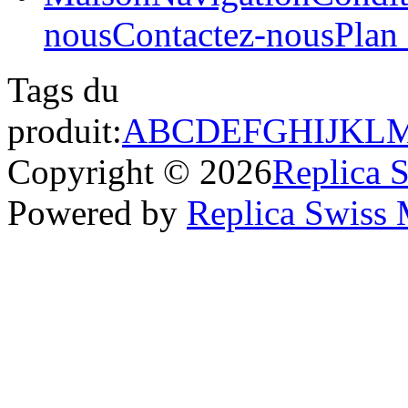
nous
Contactez-nous
Plan 
Tags du
produit:
A
B
C
D
E
F
G
H
I
J
K
L
Copyright © 2026
Replica 
Powered by
Replica Swiss