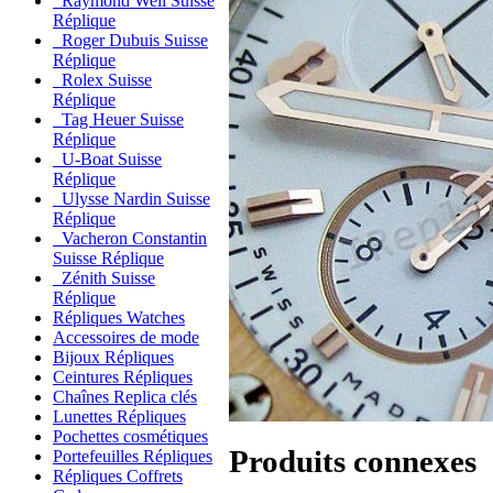
Raymond Weil Suisse
Réplique
Roger Dubuis Suisse
Réplique
Rolex Suisse
Réplique
Tag Heuer Suisse
Réplique
U-Boat Suisse
Réplique
Ulysse Nardin Suisse
Réplique
Vacheron Constantin
Suisse Réplique
Zénith Suisse
Réplique
Répliques Watches
Accessoires de mode
Bijoux Répliques
Ceintures Répliques
Chaînes Replica clés
Lunettes Répliques
Pochettes cosmétiques
Produits connexes
Portefeuilles Répliques
Répliques Coffrets