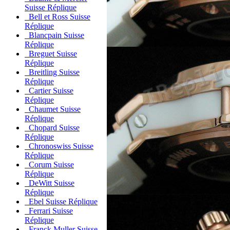
Suisse Réplique
Bell et Ross Suisse
Réplique
Blancpain Suisse
Réplique
Breguet Suisse
Réplique
Breitling Suisse
Réplique
Cartier Suisse
Réplique
Chaumet Suisse
Réplique
Chopard Suisse
Réplique
Chronoswiss Suisse
Réplique
Corum Suisse
Réplique
DeWitt Suisse
Réplique
Ebel Suisse Réplique
Ferrari Suisse
Réplique
Franck Muller Suisse