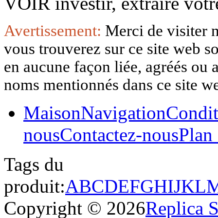
VOIR investir, extraire vo
Avertissement:
Merci de visiter 
vous trouverez sur ce site web so
en aucune façon liée, agréés ou af
noms mentionnés dans ce site w
Maison
Navigation
Condit
nous
Contactez-nous
Plan 
Tags du
produit:
A
B
C
D
E
F
G
H
I
J
K
L
Copyright © 2026
Replica 