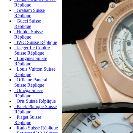
Réplique
Graham Suisse
Réplique
Gucci Suisse
Réplique
Hublot Suisse
Réplique
IWC Suisse Réplique
Jaeger Le Coultre
Suisse Réplique
Longines Suisse
Réplique
Louis Vuitton Suisse
Réplique
Officine Panerai
Suisse Réplique
Oméga Suisse
Réplique
Oris Suisse Réplique
Patek Philippe Suisse
Réplique
Piaget Suisse
Réplique
Rado Suisse Réplique