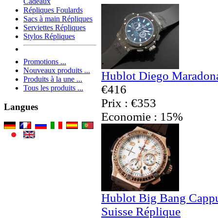
Cadeaux
Répliques Foulards
Sacs à main Répliques
Serviettes Répliques
Stylos Répliques
Promotions ...
Nouveaux produits ...
Hublot Diego Maradona
Produits à la une ...
€416
Tous les produits ...
Prix : €353
Langues
Economie : 15%
Hublot Big Bang Capp
Suisse Réplique