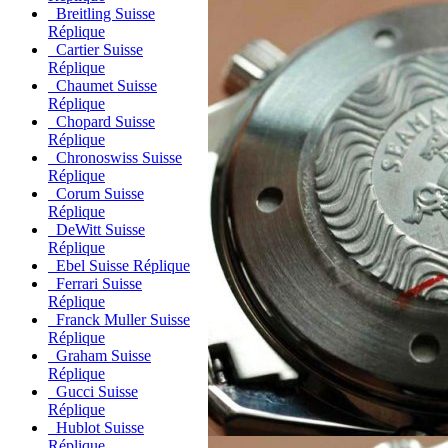
Breitling Suisse
Réplique
Cartier Suisse
Réplique
Chaumet Suisse
Réplique
Chopard Suisse
Réplique
Chronoswiss Suisse
Réplique
Corum Suisse
Réplique
DeWitt Suisse
Réplique
Ebel Suisse Réplique
Ferrari Suisse
Réplique
Franck Muller Suisse
Réplique
Graham Suisse
Réplique
Gucci Suisse
Réplique
Hublot Suisse
Réplique