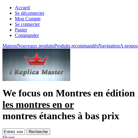
Accueil
Se déconnecter
Mon Compte
Se connecter
Panier
Commander
Maison
Nouveaux produits
Produits recommandés
Navigation
A propos
We focus on
Montres en édition 
les montres en or
montres étanches à bas prix
Share
|