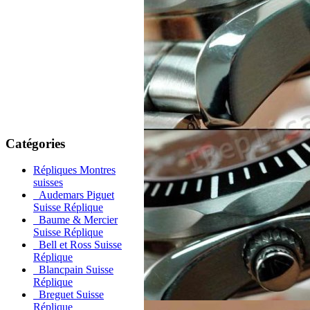
Catégories
Répliques Montres
suisses
Audemars Piguet
Suisse Réplique
Baume & Mercier
Suisse Réplique
Bell et Ross Suisse
Réplique
Blancpain Suisse
Réplique
Breguet Suisse
Réplique