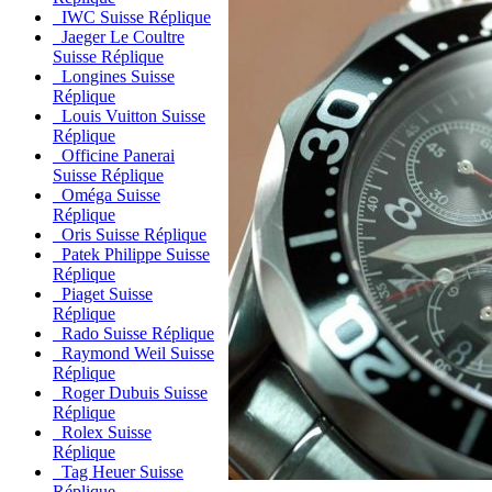
IWC Suisse Réplique
Jaeger Le Coultre
Suisse Réplique
Longines Suisse
Réplique
Louis Vuitton Suisse
Réplique
Officine Panerai
Suisse Réplique
Oméga Suisse
Réplique
Oris Suisse Réplique
Patek Philippe Suisse
Réplique
Piaget Suisse
Réplique
Rado Suisse Réplique
Raymond Weil Suisse
Réplique
Roger Dubuis Suisse
Réplique
Rolex Suisse
Réplique
Tag Heuer Suisse
Réplique