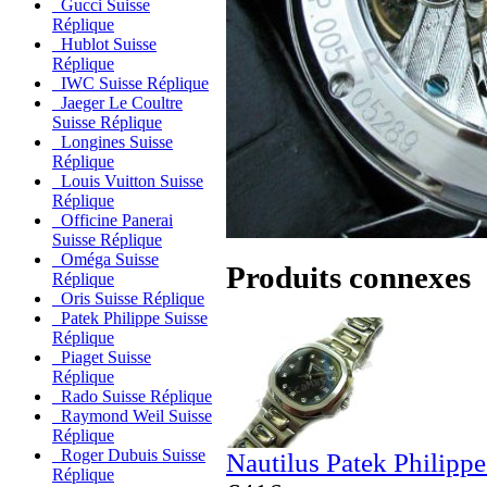
Gucci Suisse
Réplique
Hublot Suisse
Réplique
IWC Suisse Réplique
Jaeger Le Coultre
Suisse Réplique
Longines Suisse
Réplique
Louis Vuitton Suisse
Réplique
Officine Panerai
Suisse Réplique
Oméga Suisse
Produits connexes
Réplique
Oris Suisse Réplique
Patek Philippe Suisse
Réplique
Piaget Suisse
Réplique
Rado Suisse Réplique
Raymond Weil Suisse
Réplique
Roger Dubuis Suisse
Nautilus Patek Philipp
Réplique