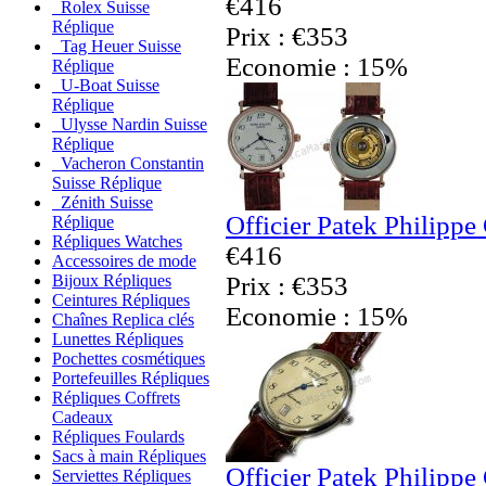
€416
Rolex Suisse
Réplique
Prix : €353
Tag Heuer Suisse
Economie : 15%
Réplique
U-Boat Suisse
Réplique
Ulysse Nardin Suisse
Réplique
Vacheron Constantin
Suisse Réplique
Zénith Suisse
Officier Patek Philippe
Réplique
Répliques Watches
€416
Accessoires de mode
Prix : €353
Bijoux Répliques
Ceintures Répliques
Economie : 15%
Chaînes Replica clés
Lunettes Répliques
Pochettes cosmétiques
Portefeuilles Répliques
Répliques Coffrets
Cadeaux
Répliques Foulards
Sacs à main Répliques
Officier Patek Philippe
Serviettes Répliques