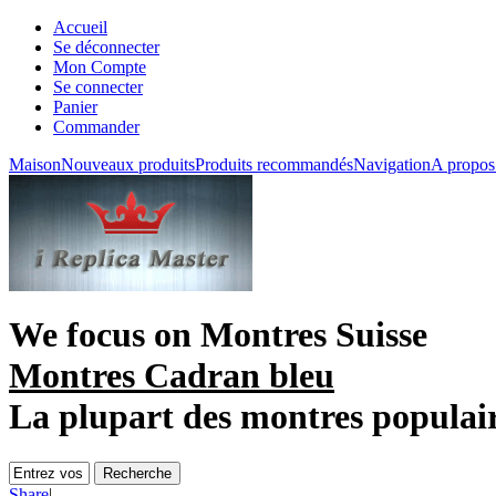
Accueil
Se déconnecter
Mon Compte
Se connecter
Panier
Commander
Maison
Nouveaux produits
Produits recommandés
Navigation
A propos
We focus on
Montres Suisse
Montres Cadran bleu
La plupart des montres populai
Share
|