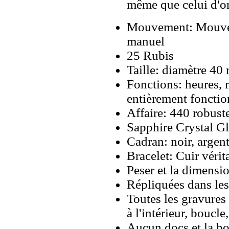
même que celui d'o
Mouvement: Mouvem
manuel
25 Rubis
Taille: diamètre 4
Fonctions: heures, 
entièrement fonctio
Affaire: 440 robust
Sapphire Crystal G
Cadran: noir, argen
Bracelet: Cuir vérit
Peser et la dimens
Répliquées dans les
Toutes les gravures 
à l'intérieur, boucl
Aucun docs et la bo