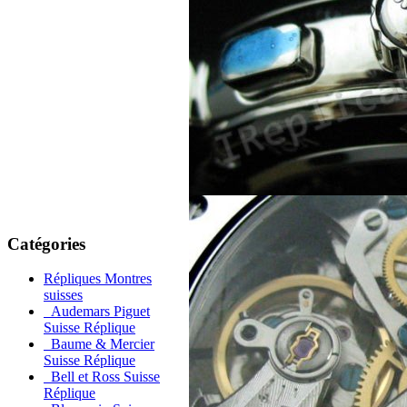
Catégories
Répliques Montres
suisses
Audemars Piguet
Suisse Réplique
Baume & Mercier
Suisse Réplique
Bell et Ross Suisse
Réplique