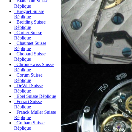
Blancpain Suisse
Réplique
Breguet Suisse
Réplique
Breitling Suisse
Réplique
Cartier Suisse
Réplique
Chaumet Suisse
Réplique
Chopard Suisse
Réplique
Chronoswiss Suisse
Réplique
Corum Suisse
Réplique
DeWitt Suisse
Réplique
Ebel Suisse Réplique
Ferrari Suisse
Réplique
Franck Muller Suisse
Réplique
Graham Suisse
Réplique