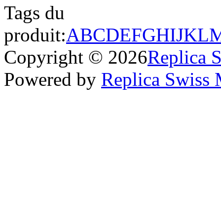
Tags du
produit:
A
B
C
D
E
F
G
H
I
J
K
L
Copyright © 2026
Replica 
Powered by
Replica Swiss