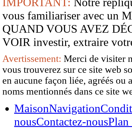
IMPORTANT:
Notre répliq
vous familiariser avec 
QUAND VOUS AVEZ DÉ
VOIR investir, extraire vo
Avertissement:
Merci de visiter 
vous trouverez sur ce site web so
en aucune façon liée, agréés ou af
noms mentionnés dans ce site w
Maison
Navigation
Condit
nous
Contactez-nous
Plan 