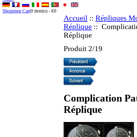
Shopping Cart
0
item(s) -
€0
Accueil
::
Répliques Mo
Réplique
:: Complicati
Réplique
Produit 2/19
Complication Pat
Réplique