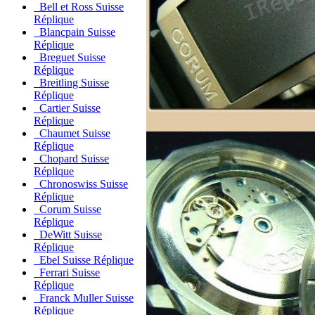
Bell et Ross Suisse
Réplique
Blancpain Suisse
Réplique
Breguet Suisse
Réplique
Breitling Suisse
Réplique
Cartier Suisse
Réplique
Chaumet Suisse
Réplique
Chopard Suisse
Réplique
Chronoswiss Suisse
Réplique
Corum Suisse
Réplique
DeWitt Suisse
Réplique
Ebel Suisse Réplique
Ferrari Suisse
Réplique
Franck Muller Suisse
Réplique