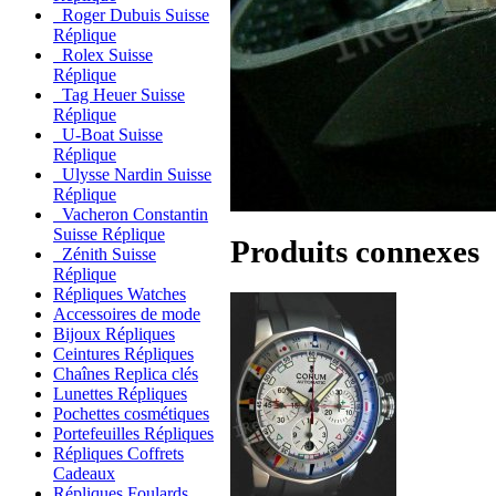
Roger Dubuis Suisse
Réplique
Rolex Suisse
Réplique
Tag Heuer Suisse
Réplique
U-Boat Suisse
Réplique
Ulysse Nardin Suisse
Réplique
Vacheron Constantin
Suisse Réplique
Produits connexes
Zénith Suisse
Réplique
Répliques Watches
Accessoires de mode
Bijoux Répliques
Ceintures Répliques
Chaînes Replica clés
Lunettes Répliques
Pochettes cosmétiques
Portefeuilles Répliques
Répliques Coffrets
Cadeaux
Répliques Foulards