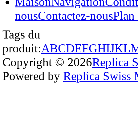
Maison
Navigation
Condit
nous
Contactez-nous
Plan 
Tags du
produit:
A
B
C
D
E
F
G
H
I
J
K
L
Copyright © 2026
Replica 
Powered by
Replica Swiss