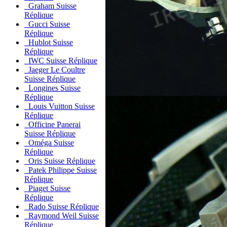
Graham Suisse
Réplique
Gucci Suisse
Réplique
Hublot Suisse
Réplique
IWC Suisse Réplique
Jaeger Le Coultre
Suisse Réplique
Longines Suisse
Réplique
Louis Vuitton Suisse
Réplique
Officine Panerai
Suisse Réplique
Oméga Suisse
Réplique
Oris Suisse Réplique
Patek Philippe Suisse
Réplique
Piaget Suisse
Réplique
Rado Suisse Réplique
Raymond Weil Suisse
Réplique