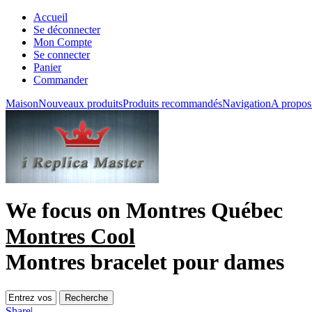
Accueil
Se déconnecter
Mon Compte
Se connecter
Panier
Commander
Maison
Nouveaux produits
Produits recommandés
Navigation
A propos
We focus on
Montres Québec
Montres Cool
Montres bracelet pour dames
Share
|