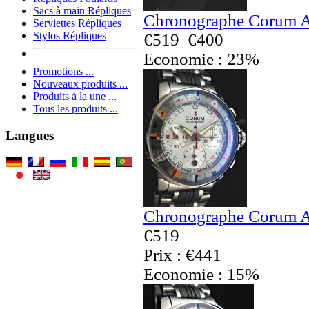
Sacs à main Répliques
Chronographe Corum A
Serviettes Répliques
Stylos Répliques
€519
€400
Economie : 23%
Promotions ...
Nouveaux produits ...
Produits à la une ...
Tous les produits ...
Langues
Chronographe Corum A
€519
Prix : €441
Economie : 15%