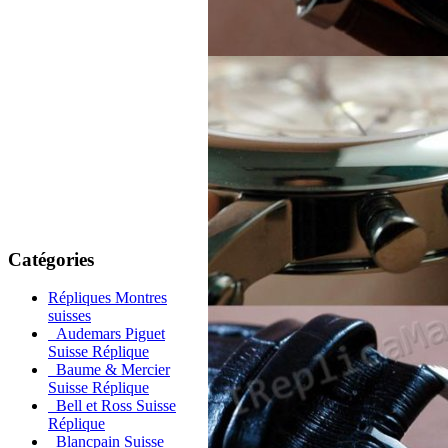
Catégories
Répliques Montres
suisses
Audemars Piguet
Suisse Réplique
Baume & Mercier
Suisse Réplique
Bell et Ross Suisse
Réplique
Blancpain Suisse