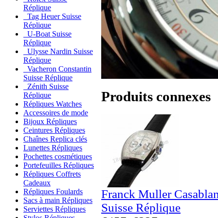
Réplique
Tag Heuer Suisse
Réplique
U-Boat Suisse
Réplique
Ulysse Nardin Suisse
Réplique
Vacheron Constantin
Suisse Réplique
Zénith Suisse
Produits connexes
Réplique
Répliques Watches
Accessoires de mode
Bijoux Répliques
Ceintures Répliques
Chaînes Replica clés
Lunettes Répliques
Pochettes cosmétiques
Portefeuilles Répliques
Répliques Coffrets
Cadeaux
Franck Muller Casabla
Répliques Foulards
Sacs à main Répliques
Suisse Réplique
Serviettes Répliques
Stylos Répliques