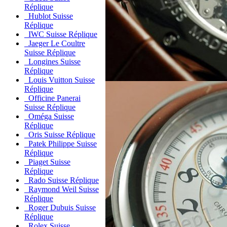
Réplique
Hublot Suisse
Réplique
IWC Suisse Réplique
Jaeger Le Coultre
Suisse Réplique
Longines Suisse
Réplique
Louis Vuitton Suisse
Réplique
Officine Panerai
Suisse Réplique
Oméga Suisse
Réplique
Oris Suisse Réplique
Patek Philippe Suisse
Réplique
Piaget Suisse
Réplique
Rado Suisse Réplique
Raymond Weil Suisse
Réplique
Roger Dubuis Suisse
Réplique
Rolex Suisse