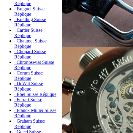
Réplique
Breguet Suisse
Réplique
Breitling Suisse
Réplique
Cartier Suisse
Réplique
Chaumet Suisse
Réplique
Chopard Suisse
Réplique
Chronoswiss Suisse
Réplique
Corum Suisse
Réplique
DeWitt Suisse
Réplique
Ebel Suisse Réplique
Ferrari Suisse
Réplique
Franck Muller Suisse
Réplique
Graham Suisse
Réplique
Gucci Suisse