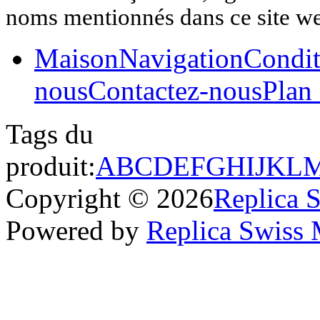
noms mentionnés dans ce site w
Maison
Navigation
Condit
nous
Contactez-nous
Plan 
Tags du
produit:
A
B
C
D
E
F
G
H
I
J
K
L
Copyright © 2026
Replica 
Powered by
Replica Swiss