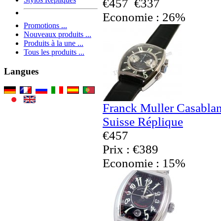
€457
€337
Economie : 26%
Promotions ...
Nouveaux produits ...
Produits à la une ...
Tous les produits ...
Langues
Franck Muller Casabla
Suisse Réplique
€457
Prix : €389
Economie : 15%