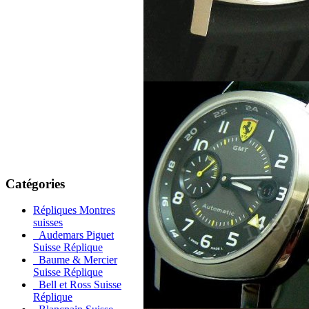
Catégories
Répliques Montres
suisses
Audemars Piguet
Suisse Réplique
Baume & Mercier
Suisse Réplique
Bell et Ross Suisse
Réplique