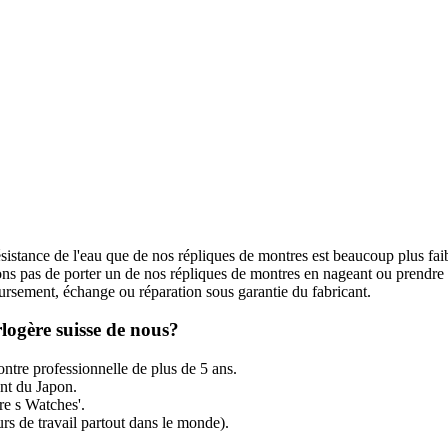
ésistance de l'eau que de nos répliques de montres est beaucoup plus fai
s pas de porter un de nos répliques de montres en nageant ou prendre
rsement, échange ou réparation sous garantie du fabricant.
logère suisse de nous?
ntre professionnelle de plus de 5 ans.
t du Japon.
re s Watches'.
rs de travail partout dans le monde).