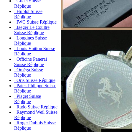
Gucci Suisse
Réplique
Hublot Suisse
Réplique
IWC Suisse Réplique
Jaeger Le Coultre
Suisse Réplique
Longines Suisse
Réplique
Louis Vuitton Suisse
Réplique
Officine Panerai
Suisse Réplique
Oméga Suisse
Réplique
Oris Suisse Réplique
Patek Philippe Suisse
Réplique
Piaget Suisse
Réplique
Rado Suisse Réplique
Raymond Weil Suisse
Réplique
Roger Dubuis Suisse
Réplique