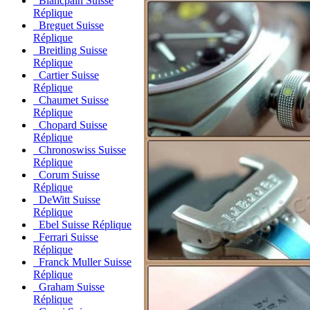
Blancpain Suisse
Réplique
Breguet Suisse
Réplique
Breitling Suisse
Réplique
Cartier Suisse
Réplique
Chaumet Suisse
Réplique
Chopard Suisse
Réplique
Chronoswiss Suisse
Réplique
Corum Suisse
Réplique
DeWitt Suisse
Réplique
Ebel Suisse Réplique
Ferrari Suisse
Réplique
Franck Muller Suisse
Réplique
Graham Suisse
Réplique