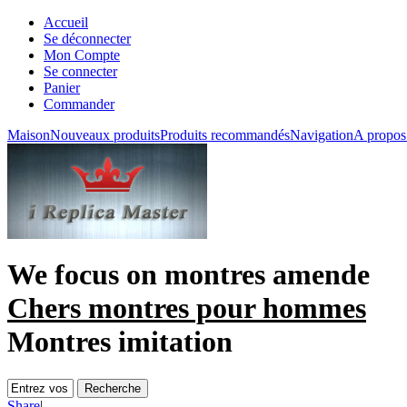
Accueil
Se déconnecter
Mon Compte
Se connecter
Panier
Commander
Maison
Nouveaux produits
Produits recommandés
Navigation
A propos
We focus on
montres amende
Chers montres pour hommes
Montres imitation
Share
|