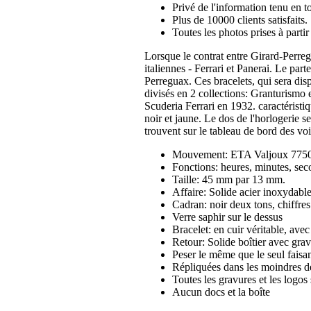
Privé de l'information tenu en to
Plus de 10000 clients satisfaits.
Toutes les photos prises à part
Lorsque le contrat entre Girard-Perre
italiennes - Ferrari et Panerai. Le par
Perreguax. Ces bracelets, qui sera dis
divisés en 2 collections: Granturismo 
Scuderia Ferrari en 1932. caractéristi
noir et jaune. Le dos de l'horlogerie s
trouvent sur le tableau de bord des vo
Mouvement: ETA Valjoux 7750 
Fonctions: heures, minutes, se
Taille: 45 mm par 13 mm.
Affaire: Solide acier inoxydab
Cadran: noir deux tons, chiffre
Verre saphir sur le dessus
Bracelet: en cuir véritable, ave
Retour: Solide boîtier avec grav
Peser le même que le seul faisan
Répliquées dans les moindres dé
Toutes les gravures et les logos 
Aucun docs et la boîte