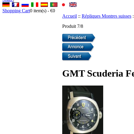
Shopping Cart
0
item(s) -
€0
Accueil
::
Répliques Montres suisses
:
Produit 7/8
GMT Scuderia Fer