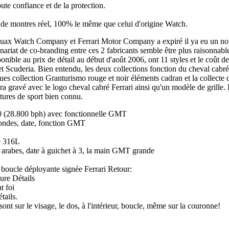
ute confiance et de la protection.
ir de montres réel, 100% le même que celui d'origine Watch.
guax Watch Company et Ferrari Motor Company a expiré il ya eu un nouv
tenariat de co-branding entre ces 2 fabricants semble être plus raisonnabl
ponible au prix de détail au début d'août 2006, ont 11 styles et le coût 
et Scuderia. Bien entendu, les deux collections fonction du cheval cabré 
ques collection Granturismo rouge et noir éléments cadran et la collecte
era gravé avec le logo cheval cabré Ferrari ainsi qu'un modèle de grille. 
itures de sport bien connu.
(28.800 bph) avec fonctionnelle GMT
condes, date, fonction GMT
le 316L
s arabes, date à guichet à 3, la main GMT grande
c boucle déployante signée Ferrari Retour:
ure Détails
t foi
tails.
sont sur le visage, le dos, à l'intérieur, boucle, même sur la couronne!