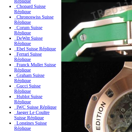
Réplique
Chopard Suisse
Réplique
Chronoswiss Suisse
Réplique
Corum Suisse
Réplique
DeWitt Suisse
Réplique
Ebel Suisse Réplique
Ferrari Suisse
Réplique
Franck Muller Suisse
Réplique
Graham Suisse
Réplique
Gucci Suisse
Réplique
Hublot Suisse
Réplique
IWC Suisse Réplique
Jaeger Le Coultre
Suisse Réplique
Longines Suisse
Réplique