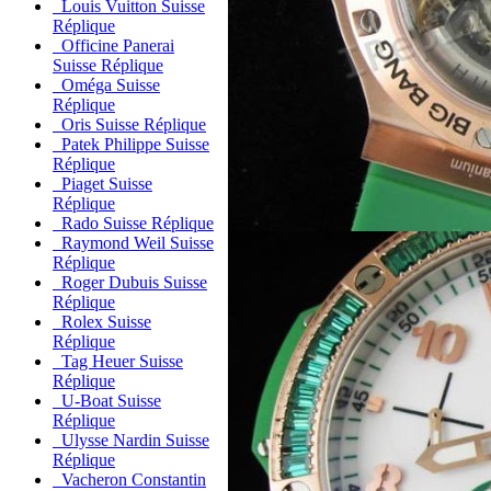
Louis Vuitton Suisse
Réplique
Officine Panerai
Suisse Réplique
Oméga Suisse
Réplique
Oris Suisse Réplique
Patek Philippe Suisse
Réplique
Piaget Suisse
Réplique
Rado Suisse Réplique
Raymond Weil Suisse
Réplique
Roger Dubuis Suisse
Réplique
Rolex Suisse
Réplique
Tag Heuer Suisse
Réplique
U-Boat Suisse
Réplique
Ulysse Nardin Suisse
Réplique
Vacheron Constantin