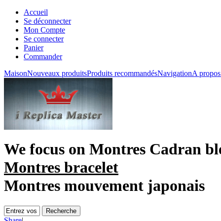
Accueil
Se déconnecter
Mon Compte
Se connecter
Panier
Commander
Maison
Nouveaux produits
Produits recommandés
Navigation
A propos
We focus on
Montres Cadran bl
Montres bracelet
Montres mouvement japonais
Share
|