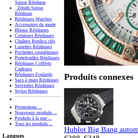
Suisse Réplique
Zénith Suisse
Réplique
Répliques Watches
Accessoires de mode
Bijoux Répliques
Ceintures Répliques
Chaînes Replica clés
Lunettes Répliques
Pochettes cosmétiques
Portefeuilles Répliques
Répliques Coffrets
Cadeaux
Produits connexes
Répliques Foulards
Sacs à main Répliques
Serviettes Répliques
Stylos Répliques
Promotions ...
Nouveaux produits ...
Produits à la une ...
Tous les produits ...
Hublot Big Bang autom
Langues
€388
€348