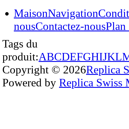
Maison
Navigation
Condit
nous
Contactez-nous
Plan 
Tags du
produit:
A
B
C
D
E
F
G
H
I
J
K
L
Copyright © 2026
Replica 
Powered by
Replica Swiss