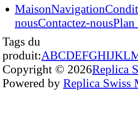
Maison
Navigation
Condit
nous
Contactez-nous
Plan 
Tags du
produit:
A
B
C
D
E
F
G
H
I
J
K
L
Copyright © 2026
Replica 
Powered by
Replica Swiss