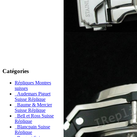
Catégories
Répliques Montres
suisses
Audemars Piguet
Suisse Réplique
Baume & Mercier
Suisse Réplique
Bell et Ross Suisse
Réplique
Blancpain Suisse
Réplique