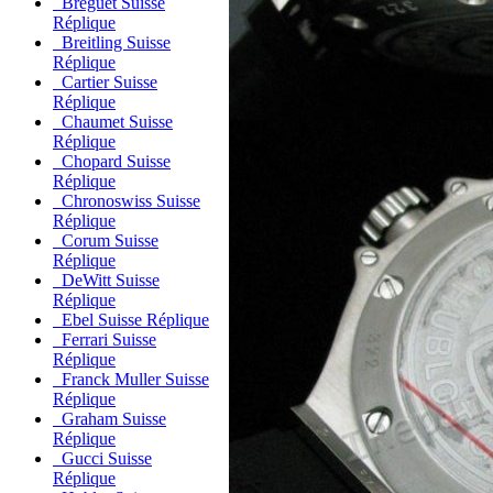
Breguet Suisse
Réplique
Breitling Suisse
Réplique
Cartier Suisse
Réplique
Chaumet Suisse
Réplique
Chopard Suisse
Réplique
Chronoswiss Suisse
Réplique
Corum Suisse
Réplique
DeWitt Suisse
Réplique
Ebel Suisse Réplique
Ferrari Suisse
Réplique
Franck Muller Suisse
Réplique
Graham Suisse
Réplique
Gucci Suisse
Réplique