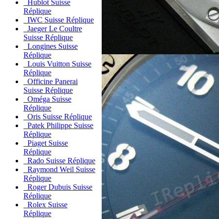
Hublot Suisse
Réplique
IWC Suisse Réplique
Jaeger Le Coultre
Suisse Réplique
Longines Suisse
Réplique
Louis Vuitton Suisse
Réplique
Officine Panerai
Suisse Réplique
Oméga Suisse
Réplique
Oris Suisse Réplique
Patek Philippe Suisse
Réplique
Piaget Suisse
Réplique
Rado Suisse Réplique
Raymond Weil Suisse
Réplique
Roger Dubuis Suisse
Réplique
Rolex Suisse
Réplique