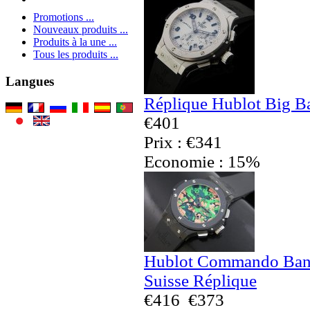
Promotions ...
Nouveaux produits ...
Produits à la une ...
Tous les produits ...
Langues
Réplique Hublot Big B
€401
Prix : €341
Economie : 15%
Hublot Commando Bang 
Suisse Réplique
€416
€373