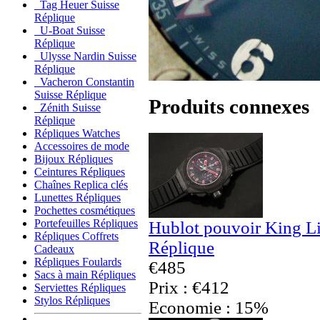
Tag Heuer Suisse
Réplique
U-Boat Suisse
Réplique
Ulysse Nardin Suisse
Réplique
Vacheron Constantin
Suisse Réplique
Produits connexes
Zénith Suisse
Réplique
Répliques Watches
Accessoires de mode
Bijoux Répliques
Ceintures Répliques
Chaînes Replica clés
Lunettes Répliques
Pochettes cosmétiques
Portefeuilles Répliques
Hublot pouvoir King L
Répliques Coffrets
Réplique
Cadeaux
Répliques Foulards
€485
Sacs à main Répliques
Prix : €412
Serviettes Répliques
Stylos Répliques
Economie : 15%