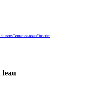
 de nous
Contactez-nous
S'inscrire
 leau