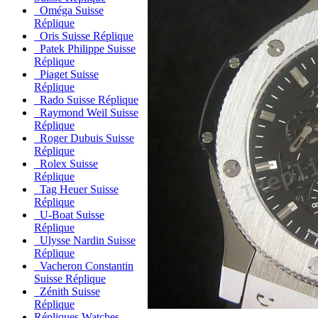
Oméga Suisse
Réplique
Oris Suisse Réplique
Patek Philippe Suisse
Réplique
Piaget Suisse
Réplique
Rado Suisse Réplique
Raymond Weil Suisse
Réplique
Roger Dubuis Suisse
Réplique
Rolex Suisse
Réplique
Tag Heuer Suisse
Réplique
U-Boat Suisse
Réplique
Ulysse Nardin Suisse
Réplique
Vacheron Constantin
Suisse Réplique
Zénith Suisse
Réplique
Répliques Watches