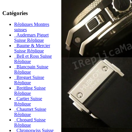
Catégories
Répliques Montres
suisses
Audemars Piguet
Suisse Réplique
Baume & Mercier
Suisse Réplique
Bell et Ross Suisse
Réplique
Blancpain Suisse
Réplique
Breguet Suisse
Réplique
Breitling Suisse
Réplique
Cartier Suisse
Réplique
Chaumet Suisse
Réplique
Chopard Suisse
Réplique
Chronoswiss Suisse