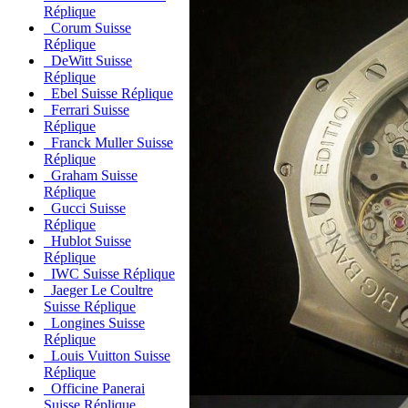
Réplique
Corum Suisse
Réplique
DeWitt Suisse
Réplique
Ebel Suisse Réplique
Ferrari Suisse
Réplique
Franck Muller Suisse
Réplique
Graham Suisse
Réplique
Gucci Suisse
Réplique
Hublot Suisse
Réplique
IWC Suisse Réplique
Jaeger Le Coultre
Suisse Réplique
Longines Suisse
Réplique
Louis Vuitton Suisse
Réplique
Officine Panerai
Suisse Réplique