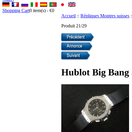
Shopping Cart
0
item(s) -
€0
Accueil
::
Répliques Montres suisses
:
Produit 21/29
Hublot Big Bang 