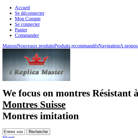
Accueil
Se déconnecter
Mon Compte
Se connecter
Panier
Commander
Maison
Nouveaux produits
Produits recommandés
Navigation
A propos
We focus on
montres Résistant à
Montres Suisse
Montres imitation
Share
|