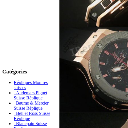
Catégories
Répliques Montres
suisses
Audemars Piguet
Suisse Réplique
Baume & Mercier
Suisse Réplique
Bell et Ross Suisse
Réplique
Blancpain Suisse