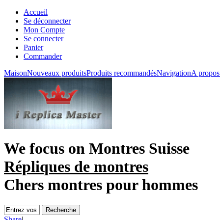
Accueil
Se déconnecter
Mon Compte
Se connecter
Panier
Commander
Maison
Nouveaux produits
Produits recommandés
Navigation
A propos
We focus on
Montres Suisse
Répliques de montres
Chers montres pour hommes
Share
|