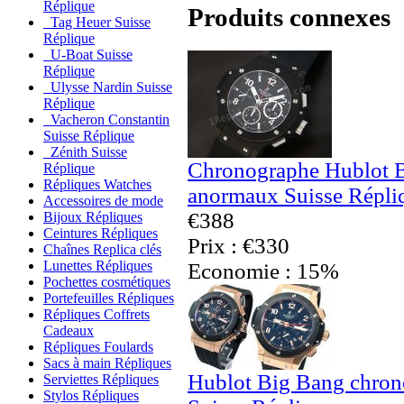
Réplique
Produits connexes
Tag Heuer Suisse
Réplique
U-Boat Suisse
Réplique
Ulysse Nardin Suisse
Réplique
Vacheron Constantin
Suisse Réplique
Zénith Suisse
Chronographe Hublot 
Réplique
Répliques Watches
anormaux Suisse Répli
Accessoires de mode
€388
Bijoux Répliques
Ceintures Répliques
Prix : €330
Chaînes Replica clés
Lunettes Répliques
Economie : 15%
Pochettes cosmétiques
Portefeuilles Répliques
Répliques Coffrets
Cadeaux
Répliques Foulards
Sacs à main Répliques
Hublot Big Bang chro
Serviettes Répliques
Stylos Répliques