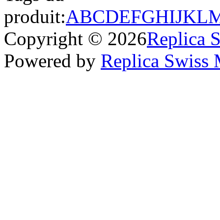
produit:
A
B
C
D
E
F
G
H
I
J
K
L
Copyright © 2026
Replica 
Powered by
Replica Swiss