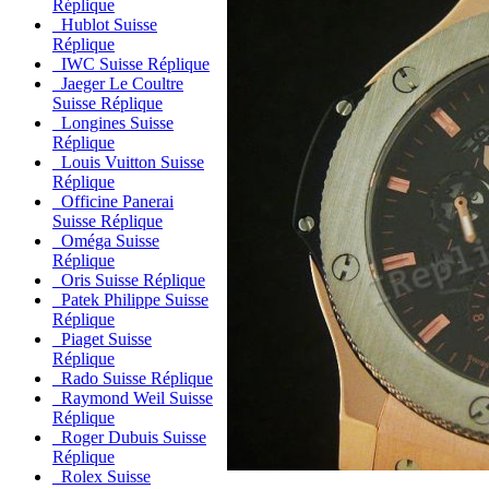
Réplique
Hublot Suisse
Réplique
IWC Suisse Réplique
Jaeger Le Coultre
Suisse Réplique
Longines Suisse
Réplique
Louis Vuitton Suisse
Réplique
Officine Panerai
Suisse Réplique
Oméga Suisse
Réplique
Oris Suisse Réplique
Patek Philippe Suisse
Réplique
Piaget Suisse
Réplique
Rado Suisse Réplique
Raymond Weil Suisse
Réplique
Roger Dubuis Suisse
Réplique
Rolex Suisse