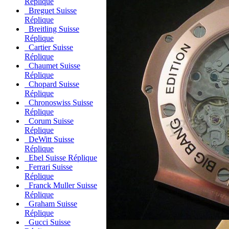
Réplique
Breguet Suisse
Réplique
Breitling Suisse
Réplique
Cartier Suisse
Réplique
Chaumet Suisse
Réplique
Chopard Suisse
Réplique
Chronoswiss Suisse
Réplique
Corum Suisse
Réplique
DeWitt Suisse
Réplique
Ebel Suisse Réplique
Ferrari Suisse
Réplique
Franck Muller Suisse
Réplique
Graham Suisse
Réplique
Gucci Suisse