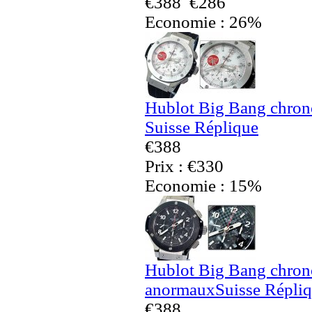
€388
€286
Economie : 26%
Hublot Big Bang chro
Suisse Réplique
€388
Prix : €330
Economie : 15%
Hublot Big Bang chro
anormauxSuisse Répli
€388