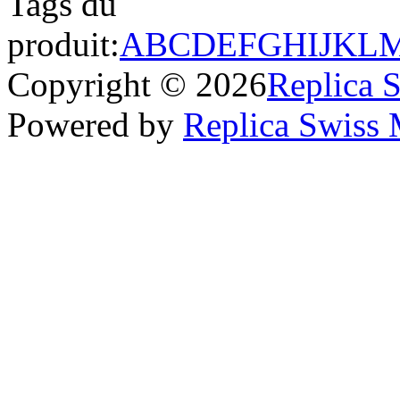
Tags du
produit:
A
B
C
D
E
F
G
H
I
J
K
L
Copyright © 2026
Replica 
Powered by
Replica Swiss