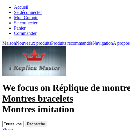
Accueil
Se déconnecter
Mon Compte
Se connecter
Panier
Commander
Maison
Nouveaux produits
Produits recommandés
Navigation
A propos
We focus on
Réplique de montr
Montres bracelets
Montres imitation
Share
|