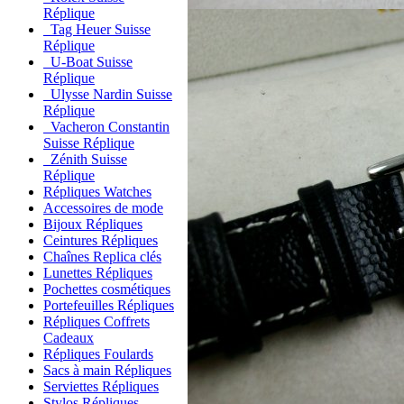
Réplique
Tag Heuer Suisse
Réplique
U-Boat Suisse
Réplique
Ulysse Nardin Suisse
Réplique
Vacheron Constantin
Suisse Réplique
Zénith Suisse
Réplique
Répliques Watches
Accessoires de mode
Bijoux Répliques
Ceintures Répliques
Chaînes Replica clés
Lunettes Répliques
Pochettes cosmétiques
Portefeuilles Répliques
Répliques Coffrets
Cadeaux
Répliques Foulards
Sacs à main Répliques
Serviettes Répliques
Stylos Répliques