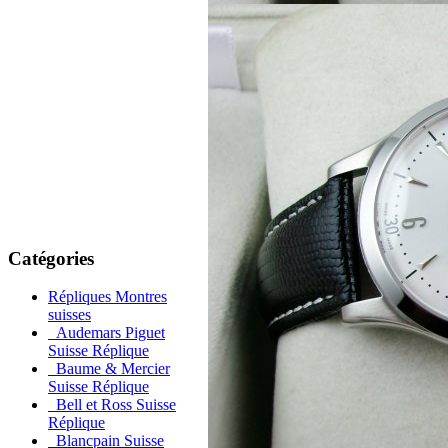
Catégories
Répliques Montres
suisses
Audemars Piguet
Suisse Réplique
Baume & Mercier
Suisse Réplique
Bell et Ross Suisse
Réplique
Blancpain Suisse