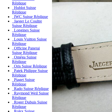
Réplique
Hublot Suisse
Réplique
IWC Suisse Réplique
Jaeger Le Coultre
Suisse Réplique
Longines Suisse
Réplique
Louis Vuitton Suisse
Réplique
Officine Panerai
Suisse Réplique
Oméga Suisse
Réplique
Oris Suisse Réplique
Patek Philippe Suisse
Réplique
Piaget Suisse
Réplique
Rado Suisse Réplique
Raymond Weil Suisse
Réplique
Roger Dubuis Suisse
Réplique
Rolex Suisse