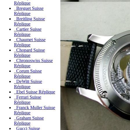
Réplique
Breguet Suisse
Réplique
Breitling Suisse
Réplique
Cartier Suisse
Réplique
Chaumet Suisse
Réplique
Chopard Suisse
Réplique
Chronoswiss Suisse
Réplique
Corum Suisse
Réplique
DeWitt Suisse
Réplique
Ebel Suisse Réplique
Ferrari Suisse
Réplique
Franck Muller Suisse
Réplique
Graham Suisse
Réplique
Gucci Suisse