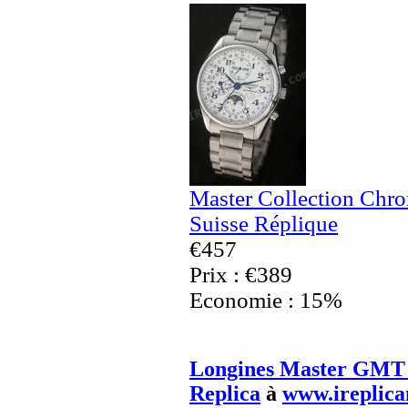
Master Collection Chr
Suisse Réplique
€457
Prix : €389
Economie : 15%
Longines Master GMT 
Replica
à
www.ireplica