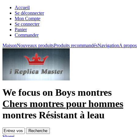
Accueil
Se déconnecter
Mon Compte
Se connecter
Panier
Commander
Maison
Nouveaux produits
Produits recommandés
Navigation
A propos
We focus on
Boys montres
Chers montres pour hommes
montres Résistant à leau
Share
|