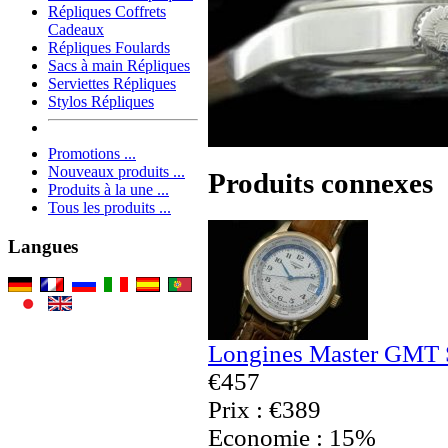
Répliques Coffrets
Cadeaux
Répliques Foulards
Sacs à main Répliques
Serviettes Répliques
Stylos Répliques
Promotions ...
Nouveaux produits ...
Produits connexes
Produits à la une ...
Tous les produits ...
Langues
Longines Master GMT S
€457
Prix : €389
Economie : 15%