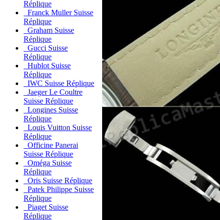
Réplique
Franck Muller Suisse
Réplique
Graham Suisse
Réplique
Gucci Suisse
Réplique
Hublot Suisse
Réplique
IWC Suisse Réplique
Jaeger Le Coultre
Suisse Réplique
Longines Suisse
Réplique
Louis Vuitton Suisse
Réplique
Officine Panerai
Suisse Réplique
Oméga Suisse
Réplique
Oris Suisse Réplique
Patek Philippe Suisse
Réplique
Piaget Suisse
Réplique