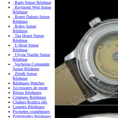
Rado Suisse Réplique
Raymond Weil Suisse
Réplique
Roger Dubuis Suisse
Réplique
Rolex Suisse
Réplique
Tag Heuer Suisse
Réplique
U-Boat Suisse
Réplique
Ulysse Nardin Suisse
Réplique
Vacheron Constantin
Suisse Réplique
Zénith Suisse
Réplique
Répliques Watches
Accessoires de mode
Bijoux Répliques
Ceintures Répliques
Chaînes Replica clés
Lunettes Répliques
Pochettes cosmétiques
Portefeuilles Répliques