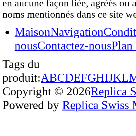
en aucune façon liée, agréés ou af
noms mentionnés dans ce site w
Maison
Navigation
Condit
nous
Contactez-nous
Plan 
Tags du
produit:
A
B
C
D
E
F
G
H
I
J
K
L
Copyright © 2026
Replica 
Powered by
Replica Swiss