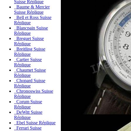
Suisse Réplique
Baume & Mercier
Suisse Réplique
Bell et Ross Suisse
Réplique
Blancpain Suisse
Réplique
Breguet Suisse
Réplique
Breitling Suisse
Réplique
Cartier Suisse
Réplique
Chaumet Suisse
Réplique
Chopard Suisse
Réplique
Chronoswiss Suisse
Réplique
Corum Suisse
Réplique
DeWitt Suisse
Réplique
Ebel Suisse Réplique
Ferrari Suisse