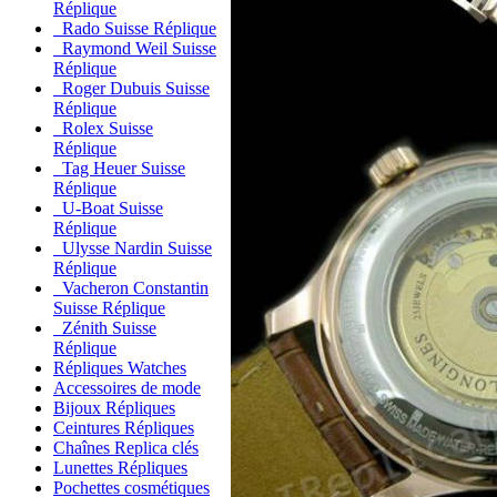
Réplique
Rado Suisse Réplique
Raymond Weil Suisse
Réplique
Roger Dubuis Suisse
Réplique
Rolex Suisse
Réplique
Tag Heuer Suisse
Réplique
U-Boat Suisse
Réplique
Ulysse Nardin Suisse
Réplique
Vacheron Constantin
Suisse Réplique
Zénith Suisse
Réplique
Répliques Watches
Accessoires de mode
Bijoux Répliques
Ceintures Répliques
Chaînes Replica clés
Lunettes Répliques
Pochettes cosmétiques