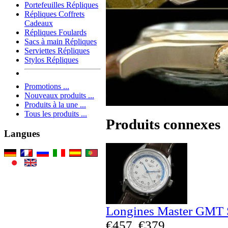
Portefeuilles Répliques
Répliques Coffrets
Cadeaux
Répliques Foulards
Sacs à main Répliques
Serviettes Répliques
Stylos Répliques
Promotions ...
Nouveaux produits ...
Produits à la une ...
Tous les produits ...
Produits connexes
Langues
Longines Master GMT S
€457
€379