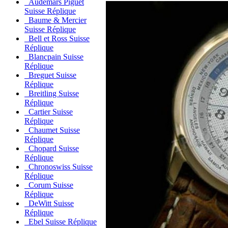
Audemars Piguet
Suisse Réplique
Baume & Mercier
Suisse Réplique
Bell et Ross Suisse
Réplique
Blancpain Suisse
Réplique
Breguet Suisse
Réplique
Breitling Suisse
Réplique
Cartier Suisse
Réplique
Chaumet Suisse
Réplique
Chopard Suisse
Réplique
Chronoswiss Suisse
Réplique
Corum Suisse
Réplique
DeWitt Suisse
Réplique
Ebel Suisse Réplique