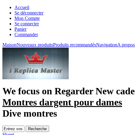
Accueil
Se déconnecter
Mon Compte
Se connecter
Panier
Commander
Maison
Nouveaux produits
Produits recommandés
Navigation
A propos
We focus on
Regarder New cad
Montres dargent pour dames
Dive montres
Share
|