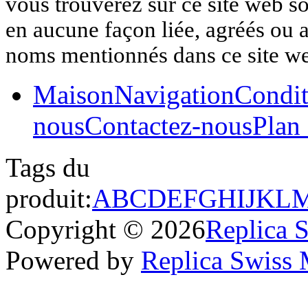
vous trouverez sur ce site web so
en aucune façon liée, agréés ou af
noms mentionnés dans ce site w
Maison
Navigation
Condit
nous
Contactez-nous
Plan 
Tags du
produit:
A
B
C
D
E
F
G
H
I
J
K
L
Copyright © 2026
Replica 
Powered by
Replica Swiss