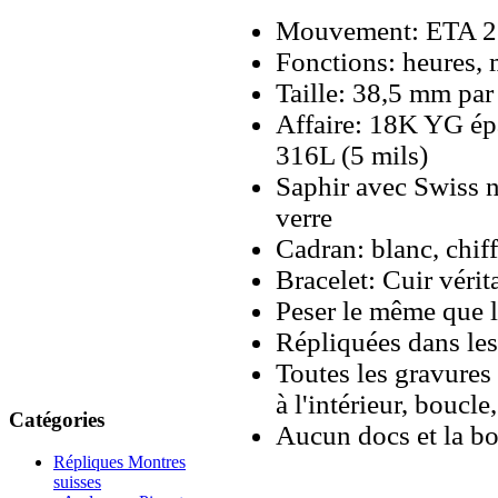
Mouvement: ETA 28
Fonctions: heures, 
Taille: 38,5 mm pa
Affaire: 18K YG épa
316L (5 mils)
Saphir avec Swiss n
verre
Cadran: blanc, chiff
Bracelet: Cuir vérit
Peser le même que le
Répliquées dans les
Toutes les gravures 
à l'intérieur, boucl
Catégories
Aucun docs et la bo
Répliques Montres
suisses