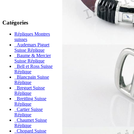
Catégories
Répliques Montres
suisses
Audemars Piguet
Suisse Réplique
Baume & Mercier
Suisse Réplique
Bell et Ross Suisse
Réplique
Blancpain Suisse
Réplique
Breguet Suisse
Réplique
Breitling Suisse
Réplique
Cartier Suisse
Réplique
Chaumet Suisse
Réplique
Chopard Suisse