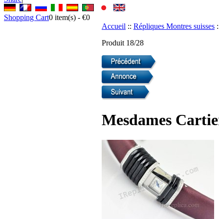
Shopping Cart
0
item(s) -
€0
Accueil
::
Répliques Montres suisses
:
Produit 18/28
Mesdames Cartier