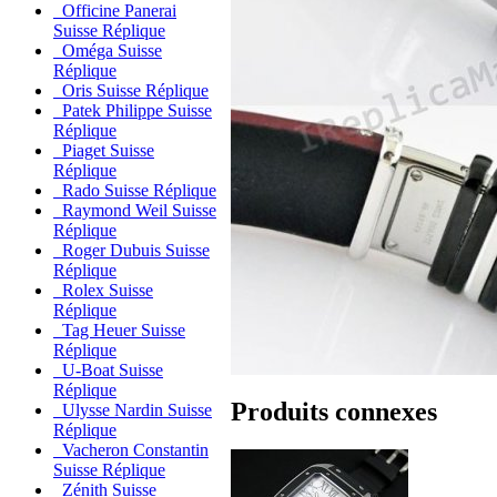
Officine Panerai
Suisse Réplique
Oméga Suisse
Réplique
Oris Suisse Réplique
Patek Philippe Suisse
Réplique
Piaget Suisse
Réplique
Rado Suisse Réplique
Raymond Weil Suisse
Réplique
Roger Dubuis Suisse
Réplique
Rolex Suisse
Réplique
Tag Heuer Suisse
Réplique
U-Boat Suisse
Réplique
Produits connexes
Ulysse Nardin Suisse
Réplique
Vacheron Constantin
Suisse Réplique
Zénith Suisse