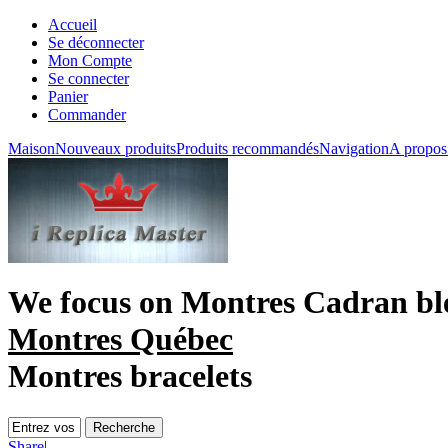
Accueil
Se déconnecter
Mon Compte
Se connecter
Panier
Commander
Maison
Nouveaux produits
Produits recommandés
Navigation
A propos
We focus on
Montres Cadran bl
Montres Québec
Montres bracelets
Share
|