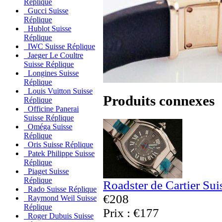
Réplique
Gucci Suisse
Réplique
Hublot Suisse
Réplique
IWC Suisse Réplique
Jaeger Le Coultre
Suisse Réplique
Longines Suisse
Réplique
Louis Vuitton Suisse
Produits connexes
Réplique
Officine Panerai
Suisse Réplique
Oméga Suisse
Réplique
Oris Suisse Réplique
Patek Philippe Suisse
Réplique
Piaget Suisse
Réplique
Roadster de Cartier Sui
Rado Suisse Réplique
€208
Raymond Weil Suisse
Réplique
Prix : €177
Roger Dubuis Suisse