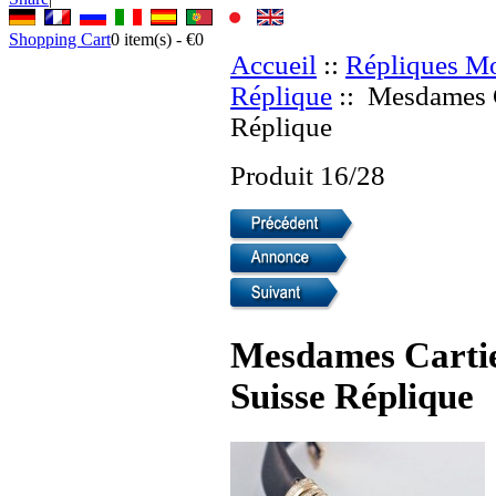
Shopping Cart
0
item(s) -
€0
Accueil
::
Répliques Mo
Réplique
:: Mesdames C
Réplique
Produit 16/28
Mesdames Cartie
Suisse Réplique