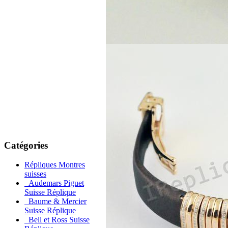
Catégories
Répliques Montres
suisses
Audemars Piguet
Suisse Réplique
Baume & Mercier
Suisse Réplique
Bell et Ross Suisse