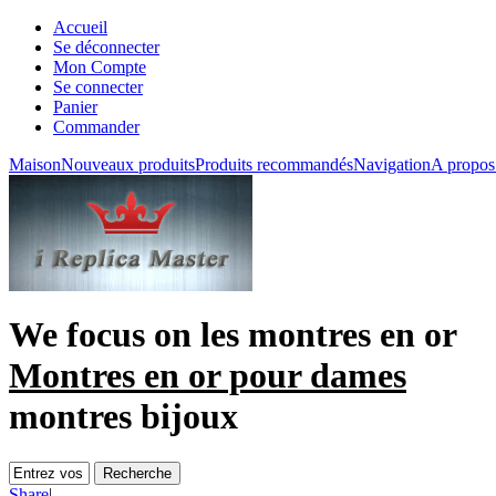
Accueil
Se déconnecter
Mon Compte
Se connecter
Panier
Commander
Maison
Nouveaux produits
Produits recommandés
Navigation
A propos
We focus on
les montres en or
Montres en or pour dames
montres bijoux
Share
|