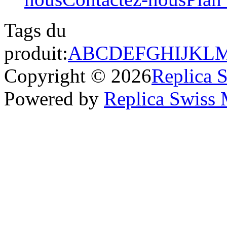
Tags du
produit:
A
B
C
D
E
F
G
H
I
J
K
L
Copyright © 2026
Replica 
Powered by
Replica Swiss