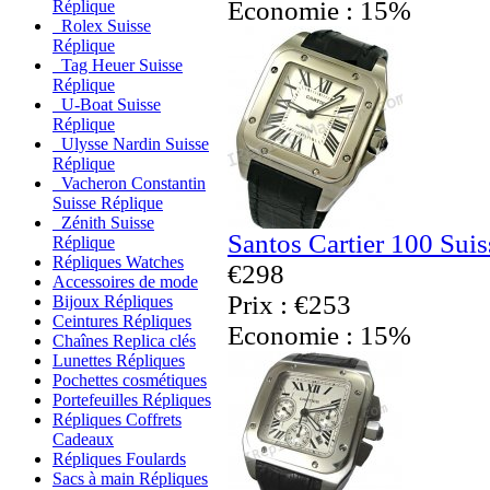
Economie : 15%
Réplique
Rolex Suisse
Réplique
Tag Heuer Suisse
Réplique
U-Boat Suisse
Réplique
Ulysse Nardin Suisse
Réplique
Vacheron Constantin
Suisse Réplique
Zénith Suisse
Santos Cartier 100 Sui
Réplique
Répliques Watches
€298
Accessoires de mode
Prix : €253
Bijoux Répliques
Ceintures Répliques
Economie : 15%
Chaînes Replica clés
Lunettes Répliques
Pochettes cosmétiques
Portefeuilles Répliques
Répliques Coffrets
Cadeaux
Répliques Foulards
Sacs à main Répliques