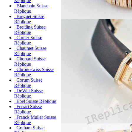
Réplique
Blancpain Suisse
Réplique
Breguet Suisse
Réplique
Breitling Suisse
Réplique
Cartier Suisse
Réplique
Chaumet Suisse
Réplique
Chopard Suisse
Réplique
Chronoswiss Suisse
Réplique
Corum Suisse
Réplique
DeWitt Suisse
Réplique
Ebel Suisse Réplique
Ferrari Suisse
Réplique
Franck Muller Suisse
Réplique
Graham Suisse