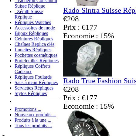
Vacheron Constantin
Suisse Réplique
Rado Sintra Suisse Rép
Zénith Suisse
Réplique
€208
Répliques Watches
Prix : €177
Accessoires de mode
Bijoux Répliques
Economie : 15%
Ceintures Répliques
Chaînes Replica clés
Lunettes Répliques
Pochettes cosmétiques
Portefeuilles Répliques
Répliques Coffrets
Cadeaux
Répliques Foulards
Rado True Fashion Sui
Sacs à main Répliques
€208
Serviettes Répliques
Stylos Répliques
Prix : €177
Economie : 15%
Promotions ...
Nouveaux produits ...
Produits à la une ...
Tous les produits ...