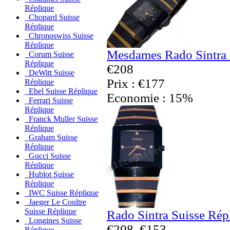
Réplique
Chopard Suisse
Réplique
Chronoswiss Suisse
Réplique
Mesdames Rado Sintra 
Corum Suisse
Réplique
€208
DeWitt Suisse
Prix : €177
Réplique
Ebel Suisse Réplique
Economie : 15%
Ferrari Suisse
Réplique
Franck Muller Suisse
Réplique
Graham Suisse
Réplique
Gucci Suisse
Réplique
Hublot Suisse
Réplique
IWC Suisse Réplique
Jaeger Le Coultre
Suisse Réplique
Rado Sintra Suisse Rép
Longines Suisse
€208
€153
Réplique