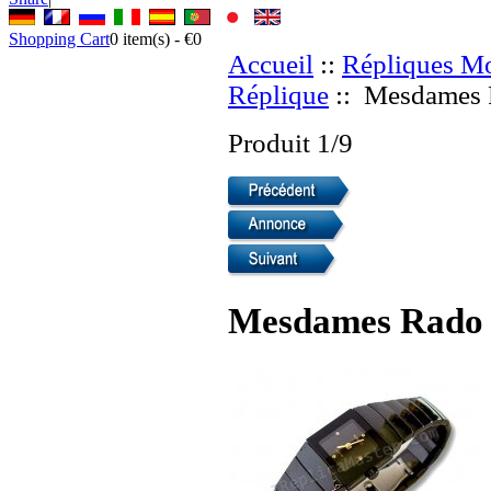
Shopping Cart
0
item(s) -
€0
Accueil
::
Répliques Mo
Réplique
:: Mesdames R
Produit 1/9
Mesdames Rado S