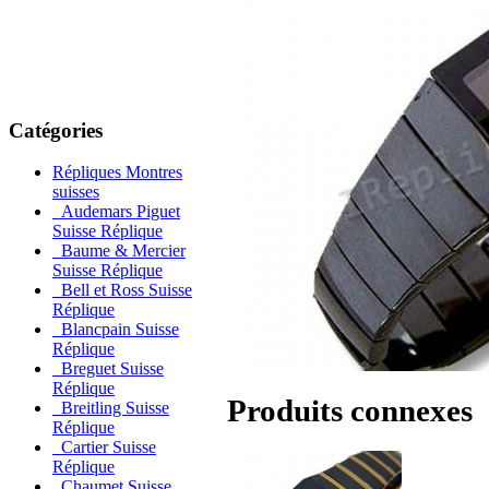
Catégories
Répliques Montres
suisses
Audemars Piguet
Suisse Réplique
Baume & Mercier
Suisse Réplique
Bell et Ross Suisse
Réplique
Blancpain Suisse
Réplique
Breguet Suisse
Réplique
Produits connexes
Breitling Suisse
Réplique
Cartier Suisse
Réplique
Chaumet Suisse