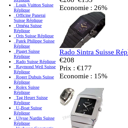
Louis Vuitton Suisse
Economie : 26%
Réplique
Officine Panerai
Suisse Réplique
Oméga Suisse
Réplique
Oris Suisse Réplique
Patek Philippe Suisse
Réplique
Rado Sintra Suisse Rép
Piaget Suisse
Réplique
€208
Rado Suisse Réplique
Prix : €177
Raymond Weil Suisse
Réplique
Economie : 15%
Roger Dubuis Suisse
Réplique
Rolex Suisse
Réplique
Tag Heuer Suisse
Réplique
U-Boat Suisse
Réplique
Ulysse Nardin Suisse
Réplique