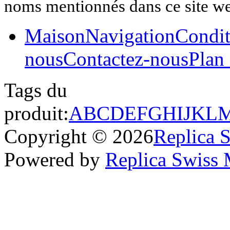
noms mentionnés dans ce site w
Maison
Navigation
Condit
nous
Contactez-nous
Plan 
Tags du
produit:
A
B
C
D
E
F
G
H
I
J
K
L
Copyright © 2026
Replica 
Powered by
Replica Swiss