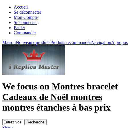
Accueil
Se déconnecter
Mon Compte
Se connecter
Panier
Commander
Maison
Nouveaux produits
Produits recommandés
Navigation
A propos
We focus on
Montres bracelet
Cadeaux de Noël montres
montres étanches à bas prix
Share
|