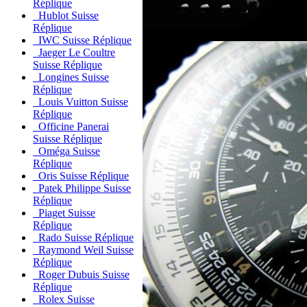
Réplique
Hublot Suisse
Réplique
IWC Suisse Réplique
Jaeger Le Coultre
Suisse Réplique
Longines Suisse
Réplique
Louis Vuitton Suisse
Réplique
Officine Panerai
Suisse Réplique
Oméga Suisse
Réplique
Oris Suisse Réplique
Patek Philippe Suisse
Réplique
Piaget Suisse
Réplique
Rado Suisse Réplique
Raymond Weil Suisse
Réplique
Roger Dubuis Suisse
Réplique
Rolex Suisse