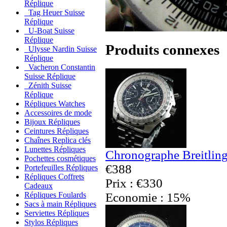
Réplique
Tag Heuer Suisse
Réplique
U-Boat Suisse
Réplique
Produits connexes
Ulysse Nardin Suisse
Réplique
Vacheron Constantin
Suisse Réplique
Zénith Suisse
Réplique
Répliques Watches
Accessoires de mode
Bijoux Répliques
Ceintures Répliques
Chaînes Replica clés
Lunettes Répliques
Chronographe Breitling
Pochettes cosmétiques
€388
Portefeuilles Répliques
Répliques Coffrets
Prix : €330
Cadeaux
Economie : 15%
Répliques Foulards
Sacs à main Répliques
Serviettes Répliques
Stylos Répliques