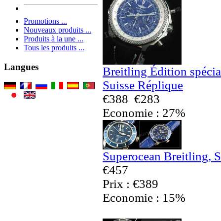
Promotions ...
Nouveaux produits ...
Produits à la une ...
Tous les produits ...
Langues
Breitling Édition spéci
Suisse Réplique
€388
€283
Economie : 27%
Superocean Breitling, 
€457
Prix : €389
Economie : 15%