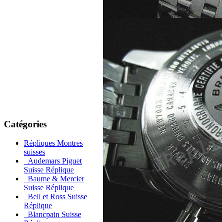
Catégories
Répliques Montres
suisses
Audemars Piguet
Suisse Réplique
Baume & Mercier
Suisse Réplique
Bell et Ross Suisse
Réplique
Blancpain Suisse