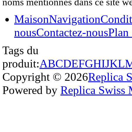
noms mentionnés dans ce site w
Maison
Navigation
Condit
nous
Contactez-nous
Plan 
Tags du
produit:
A
B
C
D
E
F
G
H
I
J
K
L
Copyright © 2026
Replica 
Powered by
Replica Swiss