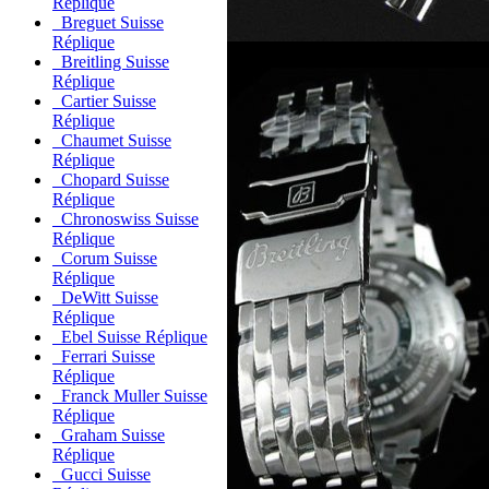
Réplique
Breguet Suisse
Réplique
Breitling Suisse
Réplique
Cartier Suisse
Réplique
Chaumet Suisse
Réplique
Chopard Suisse
Réplique
Chronoswiss Suisse
Réplique
Corum Suisse
Réplique
DeWitt Suisse
Réplique
Ebel Suisse Réplique
Ferrari Suisse
Réplique
Franck Muller Suisse
Réplique
Graham Suisse
Réplique
Gucci Suisse