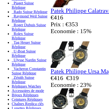
Piaget Suisse
Réplique
Patek Philippe Calatra
Rado Suisse Réplique
€416
Raymond Weil Suisse
Réplique
Prix : €353
Roger Dubuis Suisse
Réplique
Economie : 15%
Rolex Suisse
Réplique
Tag Heuer Suisse
Réplique
U-Boat Suisse
Réplique
Ulysse Nardin Suisse
Réplique
Vacheron Constantin
Patek Philippe Ursa Ma
Suisse Réplique
€416
€319
Zénith Suisse
Réplique
Economie : 23%
Répliques Watches
Accessoires de mode
Bijoux Répliques
Ceintures Répliques
Chaînes Replica clés
Lunettes Répliques