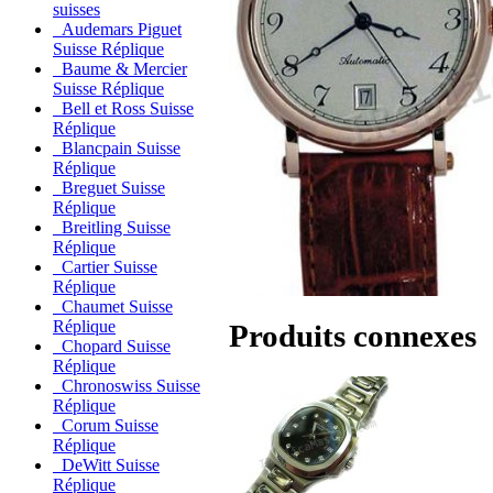
suisses
Audemars Piguet
Suisse Réplique
Baume & Mercier
Suisse Réplique
Bell et Ross Suisse
Réplique
Blancpain Suisse
Réplique
Breguet Suisse
Réplique
Breitling Suisse
Réplique
Cartier Suisse
Réplique
Chaumet Suisse
Réplique
Produits connexes
Chopard Suisse
Réplique
Chronoswiss Suisse
Réplique
Corum Suisse
Réplique
DeWitt Suisse
Réplique