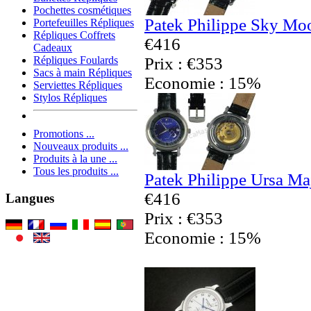
Pochettes cosmétiques
Patek Philippe Sky Mo
Portefeuilles Répliques
Répliques Coffrets
€416
Cadeaux
Prix : €353
Répliques Foulards
Sacs à main Répliques
Economie : 15%
Serviettes Répliques
Stylos Répliques
Promotions ...
Nouveaux produits ...
Produits à la une ...
Tous les produits ...
Patek Philippe Ursa Ma
€416
Langues
Prix : €353
Economie : 15%