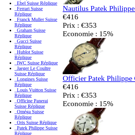
Ebel Suisse Réplique
Nautilus Patek Philipp
Ferrari Suisse
Réplique
€416
Franck Muller Suisse
Prix : €353
Réplique
Graham Suisse
Economie : 15%
Réplique
Gucci Suisse
Réplique
Hublot Suisse
Réplique
IWC Suisse Réplique
Jaeger Le Coultre
Suisse Réplique
Officier Patek Philippe
Longines Suisse
Réplique
€416
Louis Vuitton Suisse
Prix : €353
Réplique
Officine Panerai
Economie : 15%
Suisse Réplique
Oméga Suisse
Réplique
Oris Suisse Réplique
Patek Philippe Suisse
Réplique