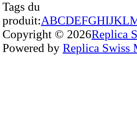
Tags du
produit:
A
B
C
D
E
F
G
H
I
J
K
L
Copyright © 2026
Replica 
Powered by
Replica Swiss