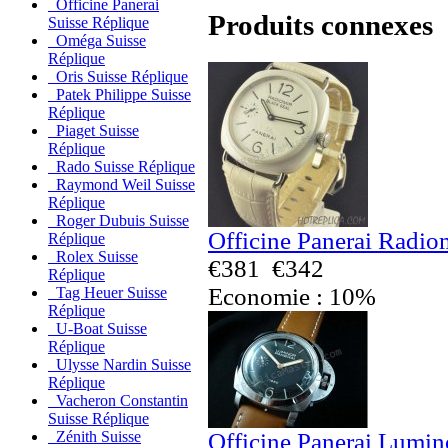
Officine Panerai
Produits connexes
Suisse Réplique
Oméga Suisse
Réplique
Oris Suisse Réplique
Patek Philippe Suisse
Réplique
Piaget Suisse
Réplique
Rado Suisse Réplique
Raymond Weil Suisse
Réplique
Roger Dubuis Suisse
Officine Panerai Radio
Réplique
Rolex Suisse
€381
€342
Réplique
Economie : 10%
Tag Heuer Suisse
Réplique
U-Boat Suisse
Réplique
Ulysse Nardin Suisse
Réplique
Vacheron Constantin
Suisse Réplique
Officine Panerai Lumin
Zénith Suisse