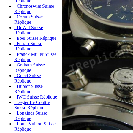
Réplique
Chronoswiss Suisse
Réplique
Corum Suisse
Réplique
DeWitt Suisse
Réplique
Ebel Suisse Réplique
Ferrari Suisse
Réplique
Franck Muller Suisse
Réplique
Graham Suisse
Réplique
Gucci Suisse
Réplique
Hublot Suisse
Réplique
IWC Suisse Réplique
Jaeger Le Coultre
Suisse Réplique
Longines Suisse
Réplique
Louis Vuitton Suisse
Réplique