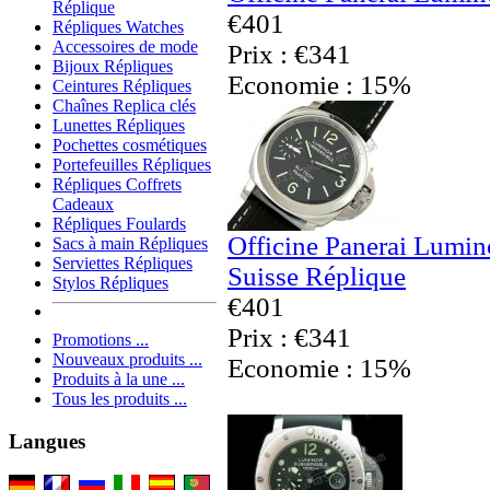
Réplique
€401
Répliques Watches
Accessoires de mode
Prix : €341
Bijoux Répliques
Economie : 15%
Ceintures Répliques
Chaînes Replica clés
Lunettes Répliques
Pochettes cosmétiques
Portefeuilles Répliques
Répliques Coffrets
Cadeaux
Répliques Foulards
Officine Panerai Lumino
Sacs à main Répliques
Serviettes Répliques
Suisse Réplique
Stylos Répliques
€401
Prix : €341
Promotions ...
Nouveaux produits ...
Economie : 15%
Produits à la une ...
Tous les produits ...
Langues