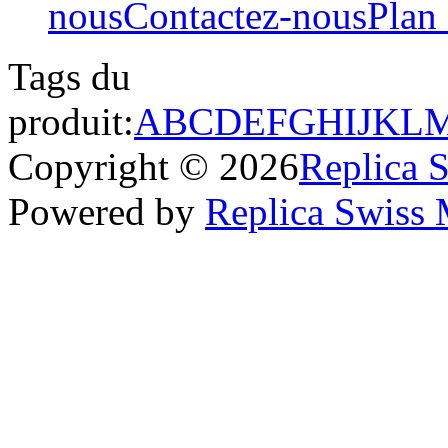
nous
Contactez-nous
Plan 
Tags du
produit:
A
B
C
D
E
F
G
H
I
J
K
L
Copyright © 2026
Replica 
Powered by
Replica Swiss