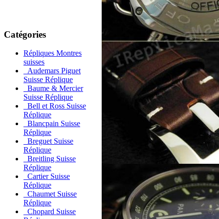
Catégories
Répliques Montres
suisses
Audemars Piguet
Suisse Réplique
Baume & Mercier
Suisse Réplique
Bell et Ross Suisse
Réplique
Blancpain Suisse
Réplique
Breguet Suisse
Réplique
Breitling Suisse
Réplique
Cartier Suisse
Réplique
Chaumet Suisse
Réplique
Chopard Suisse