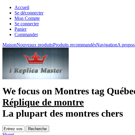
Accueil
Se déconnecter
Mon Compte
Se connecter
Panier
Commander
Maison
Nouveaux produits
Produits recommandés
Navigation
A propos
We focus on
Montres tag Québe
Réplique de montre
La plupart des montres chers
Share
|