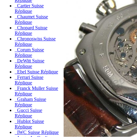
Réplique
Cartier Suisse
Réplique
Chaumet Suisse
Réplique
Chopard Suisse
Réplique
Chronoswiss Suisse
Réplique
Corum Suisse
Réplique
DeWitt Suisse
Réplique
Ebel Suisse Réplique
Ferrari Suisse
Réplique
Franck Muller Suisse
Réplique
Graham Suisse
Réplique
Gucci Suisse
Réplique
Hublot Suisse
Réplique
IWC Suisse Réplique