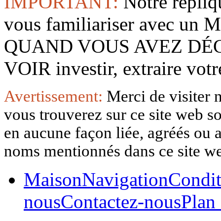
IMPORTANT:
Notre répliq
vous familiariser avec 
QUAND VOUS AVEZ DÉ
VOIR investir, extraire vo
Avertissement:
Merci de visiter 
vous trouverez sur ce site web so
en aucune façon liée, agréés ou af
noms mentionnés dans ce site w
Maison
Navigation
Condit
nous
Contactez-nous
Plan 