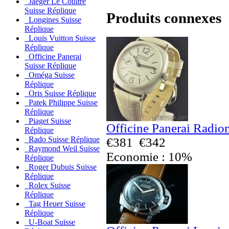
Jaeger Le Coultre
Suisse Réplique
Produits connexes
Longines Suisse
Réplique
Louis Vuitton Suisse
Réplique
Officine Panerai
Suisse Réplique
Oméga Suisse
Réplique
Oris Suisse Réplique
Patek Philippe Suisse
Réplique
Piaget Suisse
Officine Panerai Radio
Réplique
Rado Suisse Réplique
€381
€342
Raymond Weil Suisse
Economie : 10%
Réplique
Roger Dubuis Suisse
Réplique
Rolex Suisse
Réplique
Tag Heuer Suisse
Réplique
U-Boat Suisse