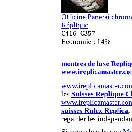
Officine Panerai chr
Réplique
€416
€357
Economie : 14%
montres de luxe Repliq
www.ireplicamaster.c
www.ireplicamaster.co
les
Suisses Replique C
www.ireplicamaster.co
suisses Rolex Replica
,
regarder les indépendan
Si vous cherchez un
Mo