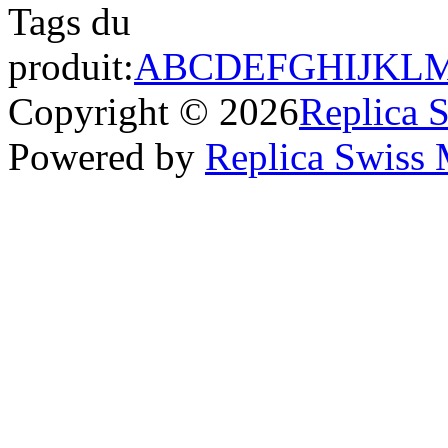
Tags du
produit:
A
B
C
D
E
F
G
H
I
J
K
L
Copyright © 2026
Replica 
Powered by
Replica Swiss