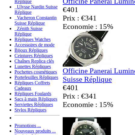
Officine Panerai Lumin
Réplique
Ulysse Nardin Suisse
€401
Réplique
Prix : €341
Vacheron Constantin
Suisse Réplique
Economie : 15%
Zénith Suisse
Réplique
Répliques Watches
Accessoires de mode
Bijoux Répliques
Ceintures Répliques
Chaînes Replica clés
Lunettes Répliques
Officine Panerai Lumino
Pochettes cosmétiques
Portefeuilles Répliques
Suisse Réplique
Répliques Coffrets
€401
Cadeaux
Répliques Foulards
Prix : €341
Sacs à main Répliques
Economie : 15%
Serviettes Répliques
Stylos Répliques
Promotions ...
Nouveaux produits ...