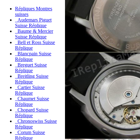
Répliques Montres
suisses
Audemars Piguet
Suisse Réplique
Baume & Mercier
Suisse Réplique
Bell et Ross Suisse
Réplique
Blancpain Suisse
Réplique
Breguet Suisse
Réplique
Breitling Suisse
Réplique
Cartier Suisse
Réplique
Chaumet Suisse
Réplique
Chopard Suisse
Réplique
Chronoswiss Suisse
Réplique
Corum Suisse
Réplique