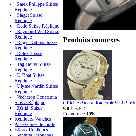
Patek Philippe Suisse
Réplique
Piaget Suisse
Réplique
Rado Suisse Réplique
Raymond Weil Suisse
Réplique
Produits connexes
Roger Dubuis Suisse
Réplique
Rolex Suisse
Réplique
Tag Heuer Suisse
Réplique
U-Boat Suisse
Réplique
Ulysse Nardin Suisse
Réplique
Vacheron Constantin
Suisse Réplique
Officine Panerai Radiomir Seal Black
Zénith Suisse
€381
€342
Réplique
Economie : 10%
Répliques Watches
Accessoires de mode
Bijoux Répliques
Ceintures Répliques