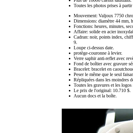
Plus de 10000 clients satisfaits.
Toutes les photos prises à part
Mouvement: Valjoux 7750 chro
Dimensions: diamètre 44 mm, 
Fonctions: heures, minutes, sec
Affaire: solide en acier inoxyd
Cadran: noir, points index, chif
9.
Loupe ci-dessus date.
protège-couronne à levier.
Verre saphir anti-reflet avec rev
Fond de boîtier avec gravure sér
Bracelet: bracelet en caoutchouc
Peser le même que le seul faisan
Répliquées dans les moindres dé
Toutes les gravures et les logos 
Le prix de l'original: 10.710 $.
Aucun docs et la boîte.