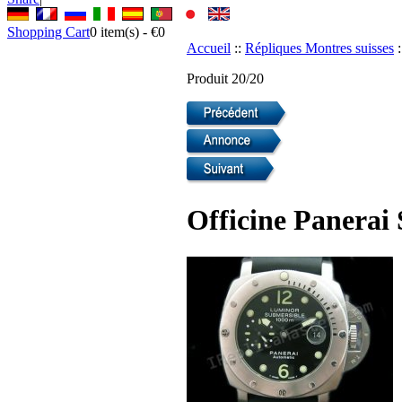
Shopping Cart
0
item(s) -
€0
Accueil
::
Répliques Montres suisses
:
Produit 20/20
Officine Panerai