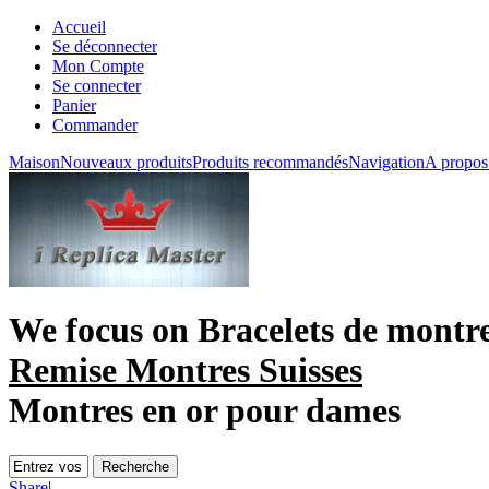
Accueil
Se déconnecter
Mon Compte
Se connecter
Panier
Commander
Maison
Nouveaux produits
Produits recommandés
Navigation
A propos
We focus on
Bracelets de montre
Remise Montres Suisses
Montres en or pour dames
Share
|