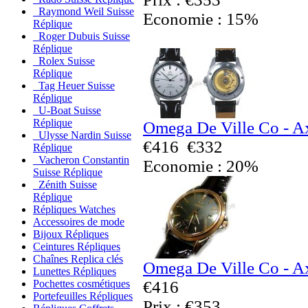
Raymond Weil Suisse
Economie : 15%
Réplique
Roger Dubuis Suisse
Réplique
Rolex Suisse
Réplique
Tag Heuer Suisse
Réplique
U-Boat Suisse
Réplique
Omega De Ville Co - Ax
Ulysse Nardin Suisse
€416
€332
Réplique
Vacheron Constantin
Economie : 20%
Suisse Réplique
Zénith Suisse
Réplique
Répliques Watches
Accessoires de mode
Bijoux Répliques
Ceintures Répliques
Chaînes Replica clés
Omega De Ville Co - Ax
Lunettes Répliques
€416
Pochettes cosmétiques
Portefeuilles Répliques
Prix : €353