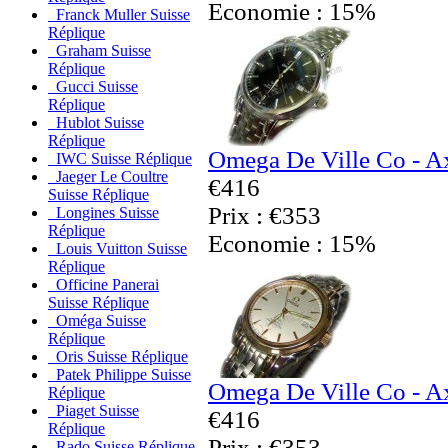
Economie : 15%
Franck Muller Suisse
Réplique
Graham Suisse
Réplique
Gucci Suisse
Réplique
Hublot Suisse
Réplique
Omega De Ville Co - Ax
IWC Suisse Réplique
Jaeger Le Coultre
€416
Suisse Réplique
Prix : €353
Longines Suisse
Réplique
Economie : 15%
Louis Vuitton Suisse
Réplique
Officine Panerai
Suisse Réplique
Oméga Suisse
Réplique
Oris Suisse Réplique
Patek Philippe Suisse
Omega De Ville Co - Ax
Réplique
Piaget Suisse
€416
Réplique
Prix : €353
Rado Suisse Réplique