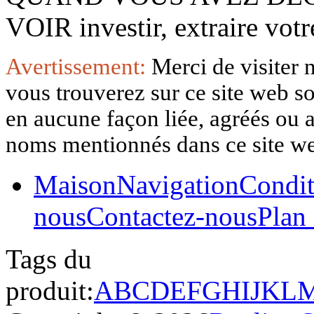
VOIR investir, extraire vo
Avertissement:
Merci de visiter 
vous trouverez sur ce site web so
en aucune façon liée, agréés ou af
noms mentionnés dans ce site w
Maison
Navigation
Condit
nous
Contactez-nous
Plan 
Tags du
produit:
A
B
C
D
E
F
G
H
I
J
K
L