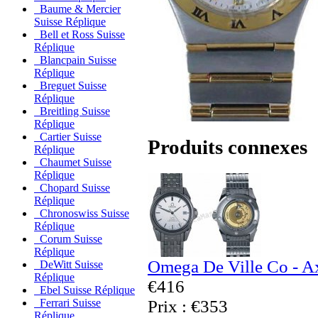
Baume & Mercier
Suisse Réplique
Bell et Ross Suisse
Réplique
Blancpain Suisse
Réplique
Breguet Suisse
Réplique
Breitling Suisse
Réplique
Cartier Suisse
Produits connexes
Réplique
Chaumet Suisse
Réplique
Chopard Suisse
Réplique
Chronoswiss Suisse
Réplique
Corum Suisse
Réplique
Omega De Ville Co - Ax
DeWitt Suisse
Réplique
€416
Ebel Suisse Réplique
Prix : €353
Ferrari Suisse
Réplique