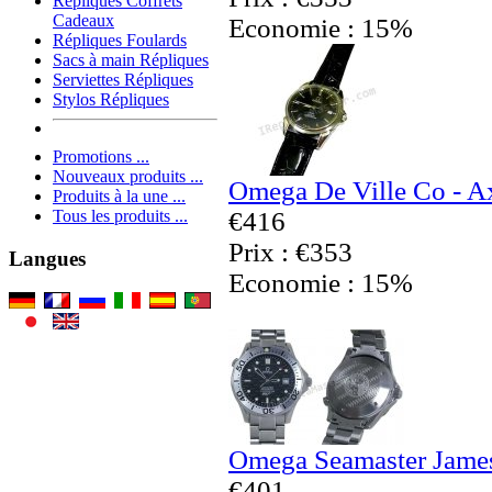
Répliques Coffrets
Cadeaux
Economie : 15%
Répliques Foulards
Sacs à main Répliques
Serviettes Répliques
Stylos Répliques
Promotions ...
Nouveaux produits ...
Omega De Ville Co - Ax
Produits à la une ...
€416
Tous les produits ...
Prix : €353
Langues
Economie : 15%
Omega Seamaster James
€401