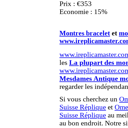
Prix : €353
Economie : 15%
Montres bracelet
et
mo
www.ireplicamaster.c
www.ireplicamaster.co
les
La plupart des mon
www.ireplicamaster.co
Mesdames Antique mo
regarder les indépendan
Si vous cherchez un
Om
Suisse Réplique
et
Omeg
Suisse Réplique
au meil
au bon endroit. Notre si