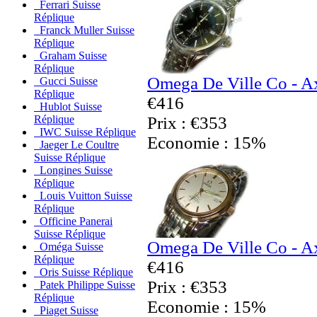
Ferrari Suisse
Réplique
Franck Muller Suisse
Réplique
Graham Suisse
Réplique
Omega De Ville Co - Ax
Gucci Suisse
Réplique
€416
Hublot Suisse
Prix : €353
Réplique
IWC Suisse Réplique
Economie : 15%
Jaeger Le Coultre
Suisse Réplique
Longines Suisse
Réplique
Louis Vuitton Suisse
Réplique
Officine Panerai
Suisse Réplique
Omega De Ville Co - Ax
Oméga Suisse
Réplique
€416
Oris Suisse Réplique
Prix : €353
Patek Philippe Suisse
Réplique
Economie : 15%
Piaget Suisse