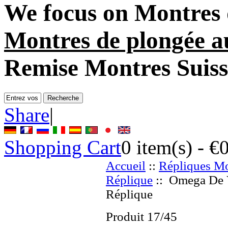
We focus on
Montres d
Montres de plongée 
Remise Montres Suiss
Share
|
Shopping Cart
0
item(s) -
€
Accueil
::
Répliques Mo
Réplique
:: Omega De V
Réplique
Produit 17/45