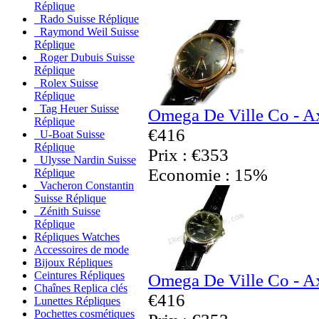
Réplique
Rado Suisse Réplique
Raymond Weil Suisse
Réplique
Roger Dubuis Suisse
Réplique
Rolex Suisse
Réplique
Tag Heuer Suisse
Omega De Ville Co - Ax
Réplique
€416
U-Boat Suisse
Réplique
Prix : €353
Ulysse Nardin Suisse
Economie : 15%
Réplique
Vacheron Constantin
Suisse Réplique
Zénith Suisse
Réplique
Répliques Watches
Accessoires de mode
Bijoux Répliques
Ceintures Répliques
Omega De Ville Co - Ax
Chaînes Replica clés
€416
Lunettes Répliques
Pochettes cosmétiques