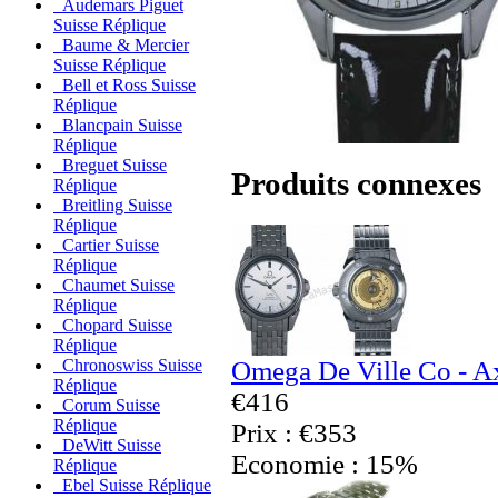
Audemars Piguet
Suisse Réplique
Baume & Mercier
Suisse Réplique
Bell et Ross Suisse
Réplique
Blancpain Suisse
Réplique
Breguet Suisse
Produits connexes
Réplique
Breitling Suisse
Réplique
Cartier Suisse
Réplique
Chaumet Suisse
Réplique
Chopard Suisse
Réplique
Omega De Ville Co - Ax
Chronoswiss Suisse
Réplique
€416
Corum Suisse
Réplique
Prix : €353
DeWitt Suisse
Economie : 15%
Réplique
Ebel Suisse Réplique