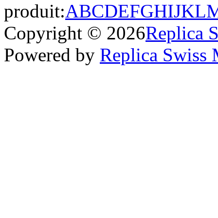
produit:
A
B
C
D
E
F
G
H
I
J
K
L
Copyright © 2026
Replica 
Powered by
Replica Swiss