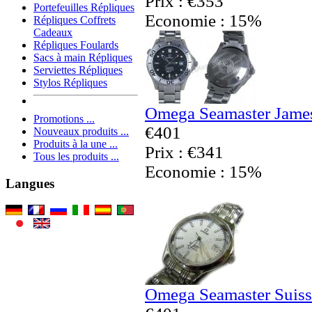
Prix : €353
Portefeuilles Répliques
Economie : 15%
Répliques Coffrets
Cadeaux
Répliques Foulards
Sacs à main Répliques
Serviettes Répliques
Stylos Répliques
Omega Seamaster James
Promotions ...
€401
Nouveaux produits ...
Produits à la une ...
Prix : €341
Tous les produits ...
Economie : 15%
Langues
Omega Seamaster Suiss