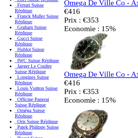
Omega De Ville Co - Ax
Ferrari Suisse
€416
Réplique
Franck Muller Suisse
Prix : €353
Réplique
Economie : 15%
Graham Suisse
Réplique
Gucci Suisse
Réplique
Hublot Suisse
Réplique
IWC Suisse Réplique
Jaeger Le Coultre
Suisse Réplique
Omega De Ville Co - Ax
Longines Suisse
€416
Réplique
Louis Vuitton Suisse
Prix : €353
Réplique
Economie : 15%
Officine Panerai
Suisse Réplique
Oméga Suisse
Réplique
Oris Suisse Réplique
Patek Philippe Suisse
Réplique