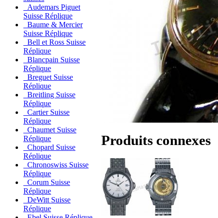
Audemars Piguet
Suisse Réplique
Baume & Mercier
Suisse Réplique
Bell et Ross Suisse
Réplique
Blancpain Suisse
Réplique
Breguet Suisse
Réplique
Breitling Suisse
Réplique
Cartier Suisse
Réplique
Chaumet Suisse
Produits connexes
Réplique
Chopard Suisse
Réplique
Chronoswiss Suisse
Réplique
Corum Suisse
Réplique
DeWitt Suisse
Réplique
Ebel Suisse Réplique