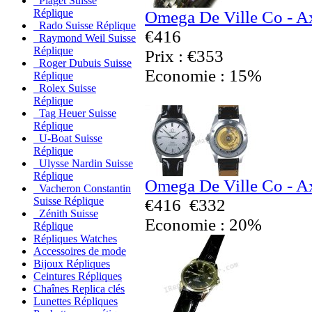
Piaget Suisse
Réplique
Omega De Ville Co - Ax
Rado Suisse Réplique
€416
Raymond Weil Suisse
Réplique
Prix : €353
Roger Dubuis Suisse
Economie : 15%
Réplique
Rolex Suisse
Réplique
Tag Heuer Suisse
Réplique
U-Boat Suisse
Réplique
Ulysse Nardin Suisse
Réplique
Omega De Ville Co - Ax
Vacheron Constantin
Suisse Réplique
€416
€332
Zénith Suisse
Economie : 20%
Réplique
Répliques Watches
Accessoires de mode
Bijoux Répliques
Ceintures Répliques
Chaînes Replica clés
Lunettes Répliques