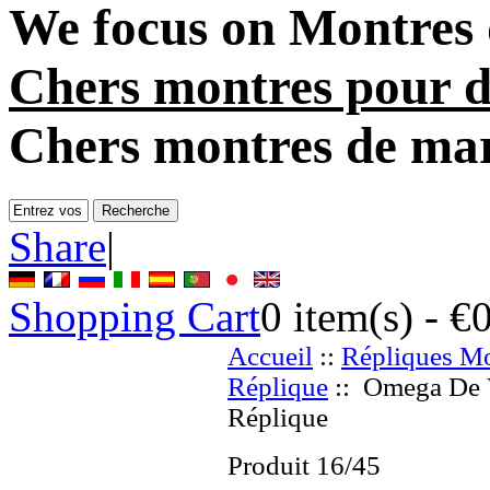
We focus on
Montres 
Chers montres pour 
Chers montres de ma
Share
|
Shopping Cart
0
item(s) -
€
Accueil
::
Répliques Mo
Réplique
:: Omega De V
Réplique
Produit 16/45