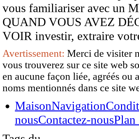
vous familiariser avec 
QUAND VOUS AVEZ DÉ
VOIR investir, extraire vo
Avertissement:
Merci de visiter 
vous trouverez sur ce site web so
en aucune façon liée, agréés ou af
noms mentionnés dans ce site w
Maison
Navigation
Condit
nous
Contactez-nous
Plan 
Tags du