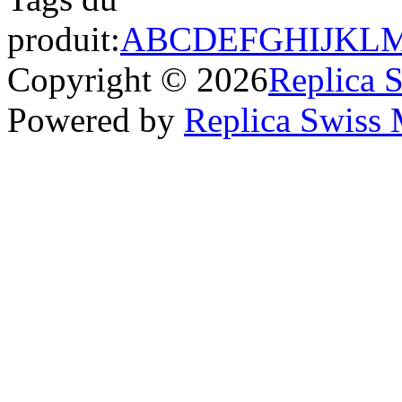
produit:
A
B
C
D
E
F
G
H
I
J
K
L
Copyright © 2026
Replica 
Powered by
Replica Swiss