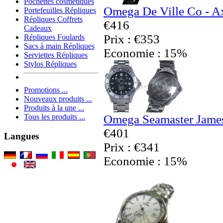
Pochettes cosmétiques
Omega De Ville Co - Ax
Portefeuilles Répliques
Répliques Coffrets
€416
Cadeaux
Prix : €353
Répliques Foulards
Sacs à main Répliques
Economie : 15%
Serviettes Répliques
Stylos Répliques
Promotions ...
Nouveaux produits ...
Produits à la une ...
Omega Seamaster James
Tous les produits ...
€401
Langues
Prix : €341
Economie : 15%