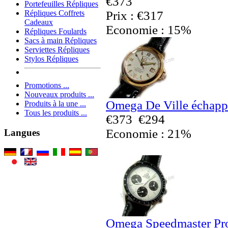
€373
Portefeuilles Répliques
Prix : €317
Répliques Coffrets
Cadeaux
Economie : 15%
Répliques Foulards
Sacs à main Répliques
Serviettes Répliques
Stylos Répliques
Promotions ...
Nouveaux produits ...
Omega De Ville échapp
Produits à la une ...
Tous les produits ...
€373
€294
Economie : 21%
Langues
Omega Speedmaster Pro