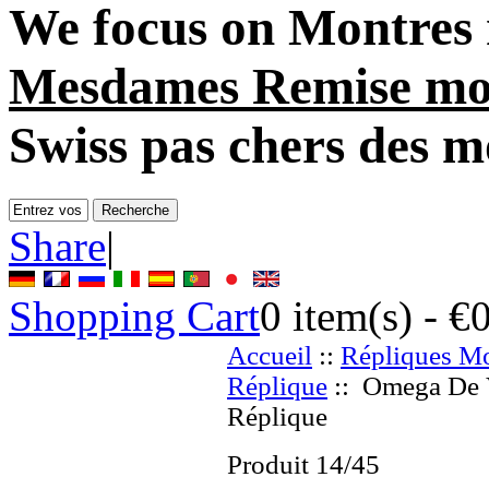
We focus on
Montres 
Mesdames Remise mo
Swiss pas chers des m
Share
|
Shopping Cart
0
item(s) -
€
Accueil
::
Répliques Mo
Réplique
:: Omega De V
Réplique
Produit 14/45