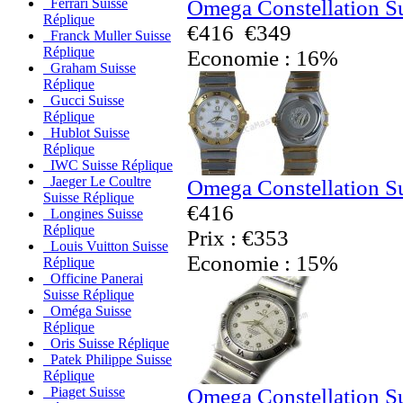
Omega Constellation S
Ferrari Suisse
Réplique
€416
€349
Franck Muller Suisse
Réplique
Economie : 16%
Graham Suisse
Réplique
Gucci Suisse
Réplique
Hublot Suisse
Réplique
IWC Suisse Réplique
Jaeger Le Coultre
Omega Constellation S
Suisse Réplique
€416
Longines Suisse
Réplique
Prix : €353
Louis Vuitton Suisse
Economie : 15%
Réplique
Officine Panerai
Suisse Réplique
Oméga Suisse
Réplique
Oris Suisse Réplique
Patek Philippe Suisse
Réplique
Omega Constellation S
Piaget Suisse