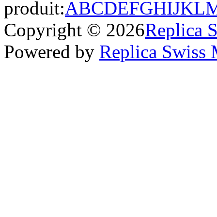
produit:
A
B
C
D
E
F
G
H
I
J
K
L
Copyright © 2026
Replica 
Powered by
Replica Swiss