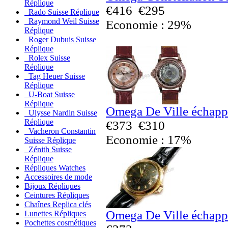
Réplique
€416
€295
Rado Suisse Réplique
Raymond Weil Suisse
Economie : 29%
Réplique
Roger Dubuis Suisse
Réplique
Rolex Suisse
Réplique
Tag Heuer Suisse
Réplique
U-Boat Suisse
Réplique
Omega De Ville échapp
Ulysse Nardin Suisse
Réplique
€373
€310
Vacheron Constantin
Economie : 17%
Suisse Réplique
Zénith Suisse
Réplique
Répliques Watches
Accessoires de mode
Bijoux Répliques
Ceintures Répliques
Chaînes Replica clés
Omega De Ville échapp
Lunettes Répliques
Pochettes cosmétiques