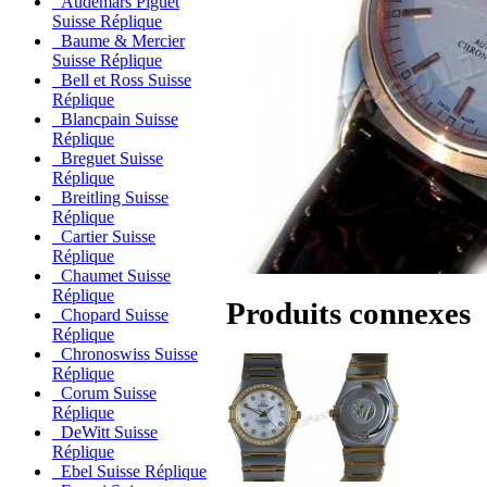
Audemars Piguet
Suisse Réplique
Baume & Mercier
Suisse Réplique
Bell et Ross Suisse
Réplique
Blancpain Suisse
Réplique
Breguet Suisse
Réplique
Breitling Suisse
Réplique
Cartier Suisse
Réplique
Chaumet Suisse
Réplique
Produits connexes
Chopard Suisse
Réplique
Chronoswiss Suisse
Réplique
Corum Suisse
Réplique
DeWitt Suisse
Réplique
Ebel Suisse Réplique