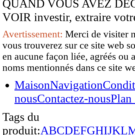
QUAND VOUS AVEZ DÉ
VOIR investir, extraire vo
Avertissement:
Merci de visiter 
vous trouverez sur ce site web so
en aucune façon liée, agréés ou af
noms mentionnés dans ce site w
Maison
Navigation
Condit
nous
Contactez-nous
Plan 
Tags du
produit:
A
B
C
D
E
F
G
H
I
J
K
L