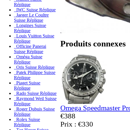
Réplique
IWC Suisse Réplique
Jaeger Le Coultre
Suisse Réplique
Longines Suisse
Réplique
Louis Vuitton Suisse
Réplique
Produits connexes
Officine Panerai
Suisse Réplique
Oméga Suisse
Réplique
Oris Suisse Réplique
Patek Philippe Suisse
Réplique
Piaget Suisse
Réplique
Rado Suisse Réplique
Raymond Weil Suisse
Réplique
Omega Speedmaster Pro
Roger Dubuis Suisse
Réplique
€388
Rolex Suisse
Prix : €330
Réplique
Tag Heuer Suisse