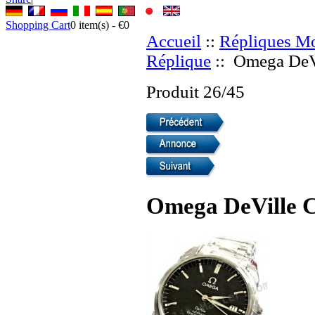
Shopping Cart
0
item(s) -
€0
Accueil
::
Répliques Mo
Réplique
:: Omega DeVi
Produit 26/45
Omega DeVille C