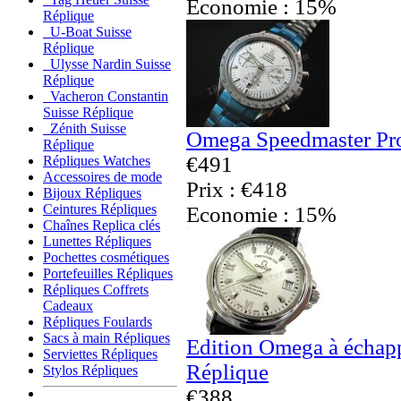
Economie : 15%
Réplique
U-Boat Suisse
Réplique
Ulysse Nardin Suisse
Réplique
Vacheron Constantin
Suisse Réplique
Zénith Suisse
Omega Speedmaster Pro
Réplique
€491
Répliques Watches
Accessoires de mode
Prix : €418
Bijoux Répliques
Ceintures Répliques
Economie : 15%
Chaînes Replica clés
Lunettes Répliques
Pochettes cosmétiques
Portefeuilles Répliques
Répliques Coffrets
Cadeaux
Répliques Foulards
Sacs à main Répliques
Edition Omega à échap
Serviettes Répliques
Réplique
Stylos Répliques
€388