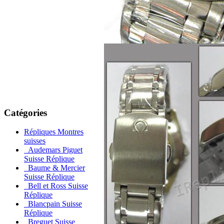
Catégories
Répliques Montres
suisses
Audemars Piguet
Suisse Réplique
Baume & Mercier
Suisse Réplique
Bell et Ross Suisse
Réplique
Blancpain Suisse
Réplique
Breguet Suisse