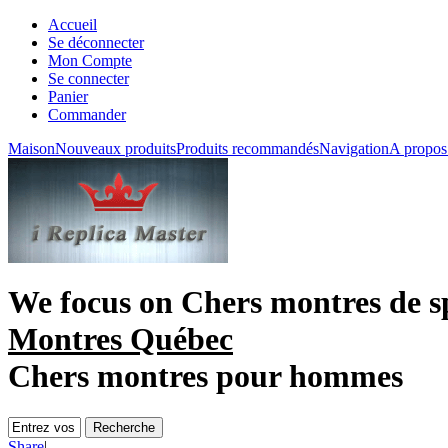
Accueil
Se déconnecter
Mon Compte
Se connecter
Panier
Commander
Maison
Nouveaux produits
Produits recommandés
Navigation
A propos
We focus on
Chers montres de s
Montres Québec
Chers montres pour hommes
Share
|