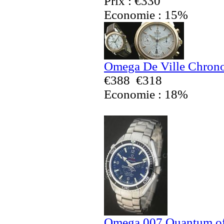
Prix : €330
Economie : 15%
Omega De Ville Chrono
€388
€318
Economie : 18%
Omega 007 Quantum of 