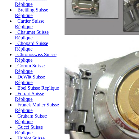
Réplique
Breitling Suisse
Réplique
Cartier Suisse
Réplique
Chaumet Suisse
Réplique
Chopard Suisse
Réplique
Chronoswiss Suisse
Réplique
Corum Suisse
Réplique
DeWitt Suisse
Réplique
Ebel Suisse Réplique
Ferrari Suisse
Réplique
Franck Muller Suisse
Réplique
Graham Suisse
Réplique
Gucci Suisse
Réplique
Hublot Suisse