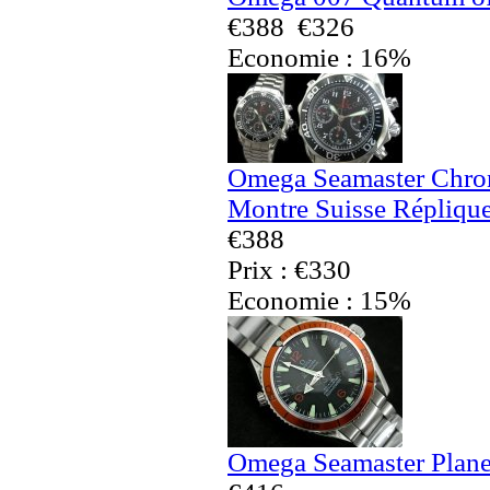
€388
€326
Economie : 16%
Omega Seamaster Chron
Montre Suisse Répliqu
€388
Prix : €330
Economie : 15%
Omega Seamaster Plane