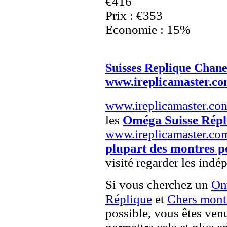
€416
Prix : €353
Economie : 15%
Suisses Replique Chane
www.ireplicamaster.c
www.ireplicamaster.co
les
Oméga Suisse Répl
www.ireplicamaster.co
plupart des montres p
visité regarder les indé
Si vous cherchez un
Om
Réplique
et
Chers mont
possible, vous êtes venu