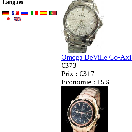
Langues
Omega DeVille Co-Axia
€373
Prix : €317
Economie : 15%