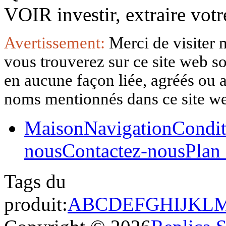
VOIR investir, extraire vo
Avertissement:
Merci de visiter 
vous trouverez sur ce site web so
en aucune façon liée, agréés ou af
noms mentionnés dans ce site w
Maison
Navigation
Condit
nous
Contactez-nous
Plan 
Tags du
produit:
A
B
C
D
E
F
G
H
I
J
K
L