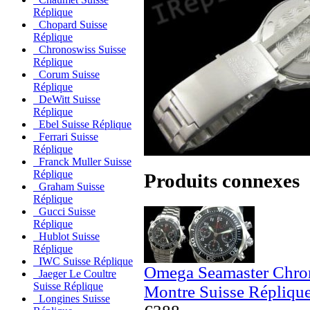
Réplique
Chopard Suisse
Réplique
Chronoswiss Suisse
Réplique
Corum Suisse
Réplique
DeWitt Suisse
Réplique
Ebel Suisse Réplique
Ferrari Suisse
Réplique
Franck Muller Suisse
Réplique
Produits connexes
Graham Suisse
Réplique
Gucci Suisse
Réplique
Hublot Suisse
Réplique
IWC Suisse Réplique
Omega Seamaster Chron
Jaeger Le Coultre
Suisse Réplique
Montre Suisse Répliqu
Longines Suisse