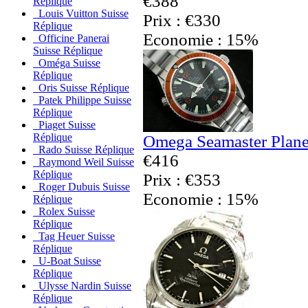
€388
Réplique
Louis Vuitton Suisse
Prix : €330
Réplique
Economie : 15%
Officine Panerai
Suisse Réplique
Oméga Suisse
Réplique
Oris Suisse Réplique
Patek Philippe Suisse
Réplique
Piaget Suisse
Réplique
Omega Seamaster Plane
Rado Suisse Réplique
€416
Raymond Weil Suisse
Réplique
Prix : €353
Roger Dubuis Suisse
Economie : 15%
Réplique
Rolex Suisse
Réplique
Tag Heuer Suisse
Réplique
U-Boat Suisse
Réplique
Ulysse Nardin Suisse
Réplique