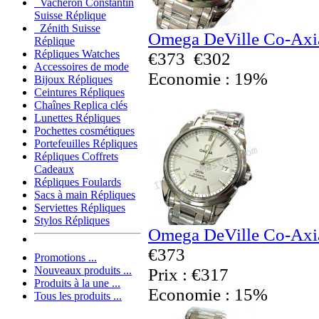
Vacheron Constantin
Suisse Réplique
Zénith Suisse
Omega DeVille Co-Axia
Réplique
Répliques Watches
€373
€302
Accessoires de mode
Economie : 19%
Bijoux Répliques
Ceintures Répliques
Chaînes Replica clés
Lunettes Répliques
Pochettes cosmétiques
Portefeuilles Répliques
Répliques Coffrets
Cadeaux
Répliques Foulards
Sacs à main Répliques
Serviettes Répliques
Stylos Répliques
Omega DeVille Co-Axia
€373
Promotions ...
Nouveaux produits ...
Prix : €317
Produits à la une ...
Economie : 15%
Tous les produits ...