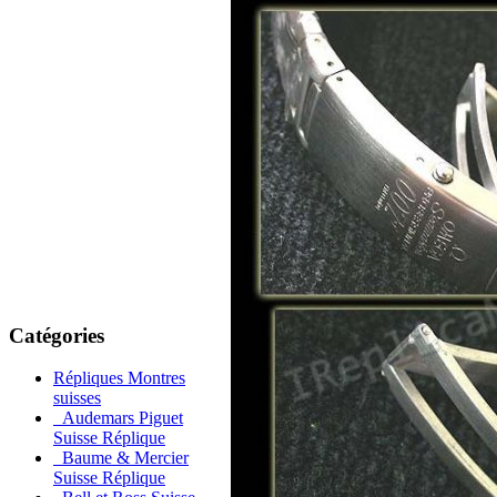
Catégories
Répliques Montres
suisses
Audemars Piguet
Suisse Réplique
Baume & Mercier
Suisse Réplique