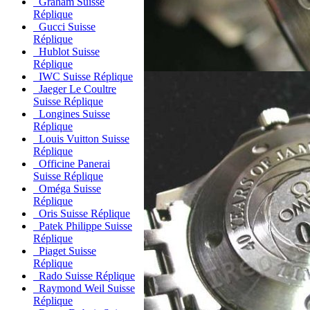
Graham Suisse
Réplique
Gucci Suisse
Réplique
Hublot Suisse
Réplique
IWC Suisse Réplique
Jaeger Le Coultre
Suisse Réplique
Longines Suisse
Réplique
Louis Vuitton Suisse
Réplique
Officine Panerai
Suisse Réplique
Oméga Suisse
Réplique
Oris Suisse Réplique
Patek Philippe Suisse
Réplique
Piaget Suisse
Réplique
Rado Suisse Réplique
Raymond Weil Suisse
Réplique