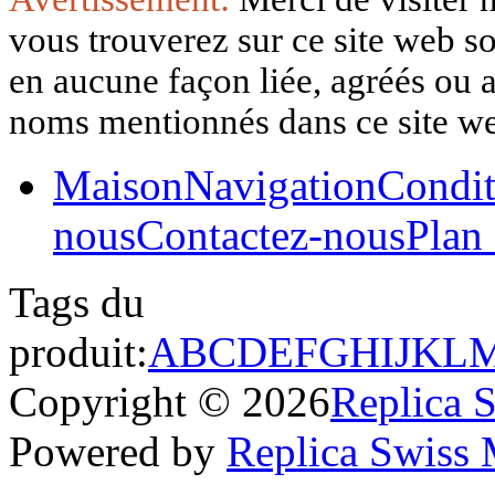
vous trouverez sur ce site web so
en aucune façon liée, agréés ou af
noms mentionnés dans ce site w
Maison
Navigation
Condit
nous
Contactez-nous
Plan 
Tags du
produit:
A
B
C
D
E
F
G
H
I
J
K
L
Copyright © 2026
Replica 
Powered by
Replica Swiss