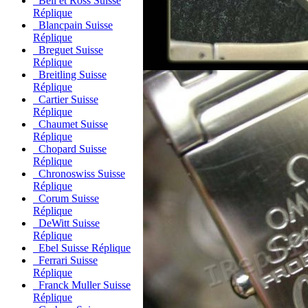
Bell et Ross Suisse
Réplique
Blancpain Suisse
Réplique
Breguet Suisse
Réplique
Breitling Suisse
Réplique
Cartier Suisse
Réplique
Chaumet Suisse
Réplique
Chopard Suisse
Réplique
Chronoswiss Suisse
Réplique
Corum Suisse
Réplique
DeWitt Suisse
Réplique
Ebel Suisse Réplique
Ferrari Suisse
Réplique
Franck Muller Suisse
Réplique