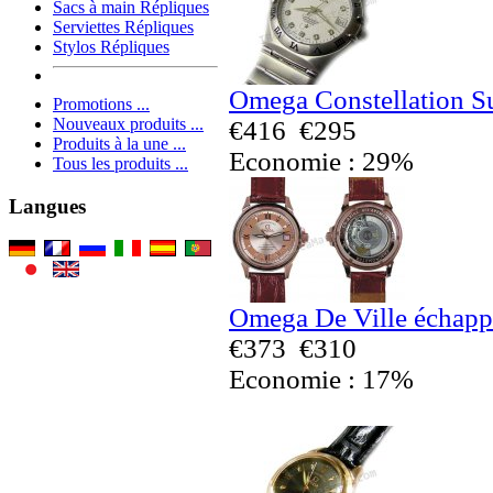
Sacs à main Répliques
Serviettes Répliques
Stylos Répliques
Omega Constellation S
Promotions ...
Nouveaux produits ...
€416
€295
Produits à la une ...
Economie : 29%
Tous les produits ...
Langues
Omega De Ville échapp
€373
€310
Economie : 17%