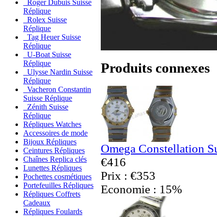
Roger Dubuis Suisse
Réplique
Rolex Suisse
Réplique
Tag Heuer Suisse
Réplique
U-Boat Suisse
Réplique
Produits connexes
Ulysse Nardin Suisse
Réplique
Vacheron Constantin
Suisse Réplique
Zénith Suisse
Réplique
Répliques Watches
Accessoires de mode
Bijoux Répliques
Omega Constellation S
Ceintures Répliques
Chaînes Replica clés
€416
Lunettes Répliques
Prix : €353
Pochettes cosmétiques
Portefeuilles Répliques
Economie : 15%
Répliques Coffrets
Cadeaux
Répliques Foulards