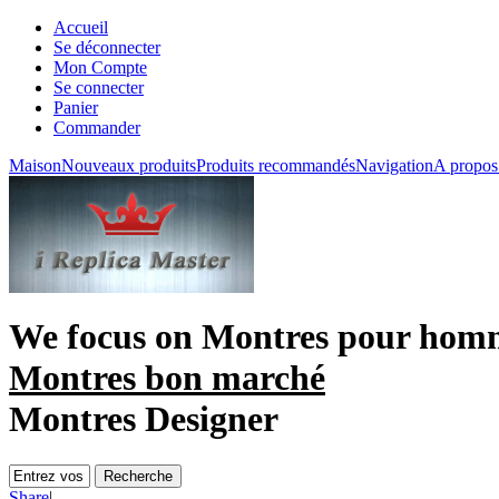
Accueil
Se déconnecter
Mon Compte
Se connecter
Panier
Commander
Maison
Nouveaux produits
Produits recommandés
Navigation
A propos
We focus on
Montres pour hom
Montres bon marché
Montres Designer
Share
|