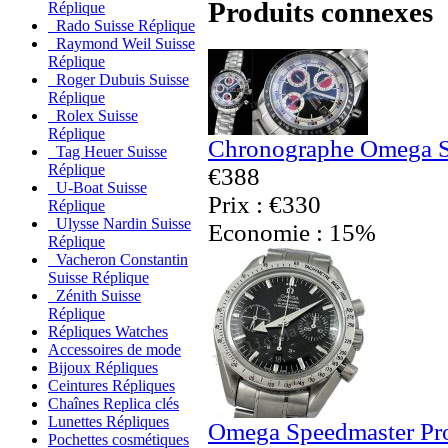
Produits connexes
Réplique
Rado Suisse Réplique
Raymond Weil Suisse
Réplique
Roger Dubuis Suisse
Réplique
Rolex Suisse
Réplique
Chronographe Omega Sp
Tag Heuer Suisse
Réplique
€388
U-Boat Suisse
Prix : €330
Réplique
Ulysse Nardin Suisse
Economie : 15%
Réplique
Vacheron Constantin
Suisse Réplique
Zénith Suisse
Réplique
Répliques Watches
Accessoires de mode
Bijoux Répliques
Ceintures Répliques
Chaînes Replica clés
Lunettes Répliques
Omega Speedmaster Pro
Pochettes cosmétiques