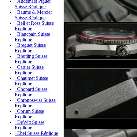
Audemars Piguet
Suisse Réplique
Baume & Mercier
Suisse Réplique
Bell et Ross Suisse
Réplique
Blancpain Suisse
Réplique
Breguet Suisse
Réplique
Breitling Suisse
Réplique
Cartier Suisse
Réplique
Chaumet Suisse
Réplique
Chopard Suisse
Réplique
Chronoswiss Suisse
Réplique
Corum Suisse
Réplique
DeWitt Suisse
Réplique
Ebel Suisse Réplique