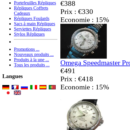
€388
Portefeuilles Répliques
Répliques Coffrets
Prix : €330
Cadeaux
Economie : 15%
Répliques Foulards
Sacs à main Répliques
Serviettes Répliques
Stylos Répliques
Promotions ...
Nouveaux produits ...
Produits à la une ...
Omega Speedmaster Pro
Tous les produits ...
€491
Langues
Prix : €418
Economie : 15%