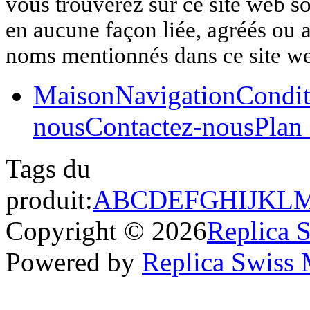
vous trouverez sur ce site web so
en aucune façon liée, agréés ou af
noms mentionnés dans ce site w
Maison
Navigation
Condit
nous
Contactez-nous
Plan 
Tags du
produit:
A
B
C
D
E
F
G
H
I
J
K
L
Copyright © 2026
Replica 
Powered by
Replica Swiss