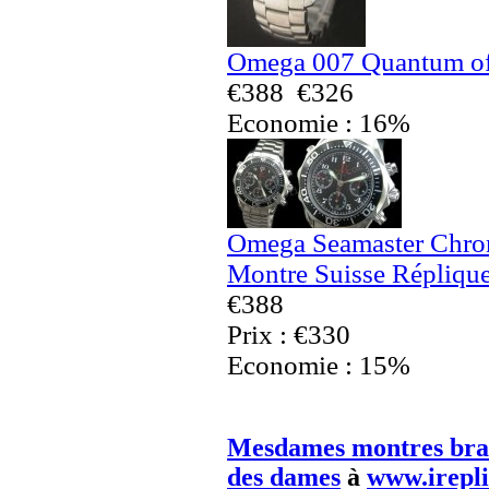
Omega 007 Quantum of 
€388
€326
Economie : 16%
Omega Seamaster Chron
Montre Suisse Répliqu
€388
Prix : €330
Economie : 15%
Mesdames montres brac
des dames
à
www.irepl