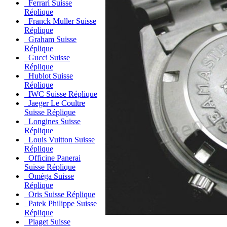
Ferrari Suisse
Réplique
Franck Muller Suisse
Réplique
Graham Suisse
Réplique
Gucci Suisse
Réplique
Hublot Suisse
Réplique
IWC Suisse Réplique
Jaeger Le Coultre
Suisse Réplique
Longines Suisse
Réplique
Louis Vuitton Suisse
Réplique
Officine Panerai
Suisse Réplique
Oméga Suisse
Réplique
Oris Suisse Réplique
Patek Philippe Suisse
Réplique
Piaget Suisse