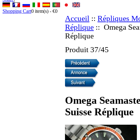
Shopping Cart
0
item(s) -
€0
Accueil
::
Répliques Mo
Réplique
:: Omega Seam
Réplique
Produit 37/45
Omega Seamaster
Suisse Réplique