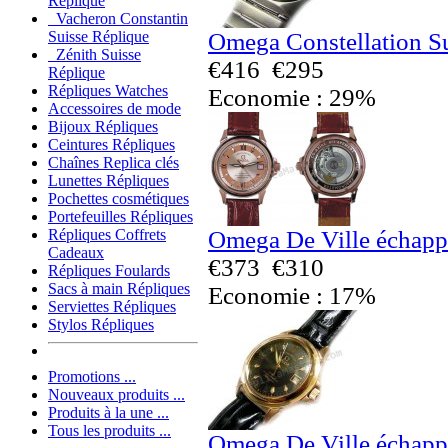
Réplique
Vacheron Constantin
Omega Constellation S
Suisse Réplique
Zénith Suisse
€416
€295
Réplique
Répliques Watches
Economie : 29%
Accessoires de mode
Bijoux Répliques
Ceintures Répliques
Chaînes Replica clés
Lunettes Répliques
Pochettes cosmétiques
Portefeuilles Répliques
Omega De Ville échapp
Répliques Coffrets
Cadeaux
€373
€310
Répliques Foulards
Sacs à main Répliques
Economie : 17%
Serviettes Répliques
Stylos Répliques
Promotions ...
Nouveaux produits ...
Produits à la une ...
Tous les produits ...
Omega De Ville échapp