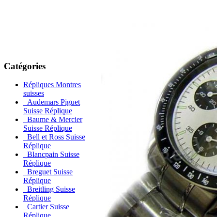
Catégories
Répliques Montres
suisses
Audemars Piguet
Suisse Réplique
Baume & Mercier
Suisse Réplique
Bell et Ross Suisse
Réplique
Blancpain Suisse
Réplique
Breguet Suisse
Réplique
Breitling Suisse
Réplique
Cartier Suisse
Réplique