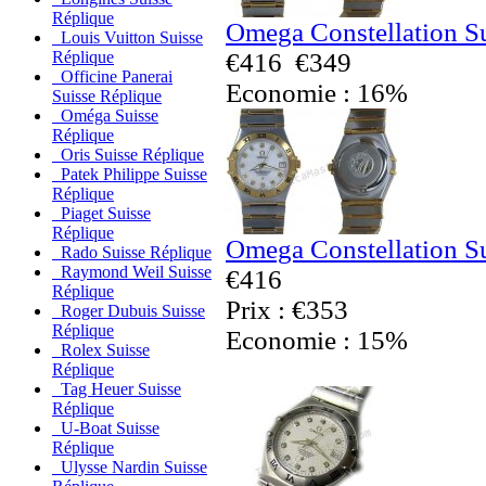
Réplique
Omega Constellation S
Louis Vuitton Suisse
€416
€349
Réplique
Officine Panerai
Economie : 16%
Suisse Réplique
Oméga Suisse
Réplique
Oris Suisse Réplique
Patek Philippe Suisse
Réplique
Piaget Suisse
Réplique
Omega Constellation S
Rado Suisse Réplique
Raymond Weil Suisse
€416
Réplique
Prix : €353
Roger Dubuis Suisse
Réplique
Economie : 15%
Rolex Suisse
Réplique
Tag Heuer Suisse
Réplique
U-Boat Suisse
Réplique
Ulysse Nardin Suisse