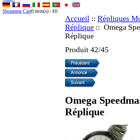
Shopping Cart
0
item(s) -
€0
Accueil
::
Répliques Mo
Réplique
:: Omega Spee
Réplique
Produit 42/45
Omega Speedmast
Réplique