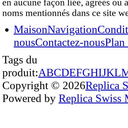
en aucune façon liée, agréés ou af
noms mentionnés dans ce site w
Maison
Navigation
Condit
nous
Contactez-nous
Plan 
Tags du
produit:
A
B
C
D
E
F
G
H
I
J
K
L
Copyright © 2026
Replica 
Powered by
Replica Swiss