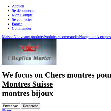
Accueil
Se déconnecter
Mon Compte
Se connecter
Panier
Commander
Maison
Nouveaux produits
Produits recommandés
Navigation
A propos
We focus on
Chers montres po
Montres Suisse
montres bijoux
Share
|