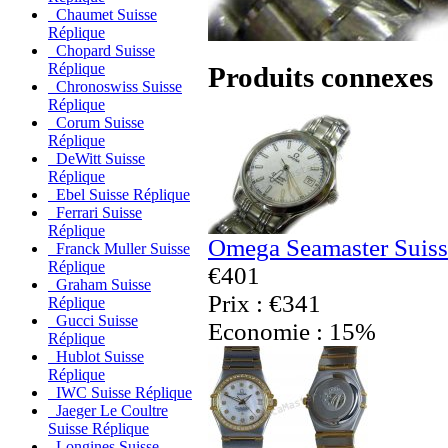
Chaumet Suisse
Réplique
Chopard Suisse
Réplique
Produits connexes
Chronoswiss Suisse
Réplique
Corum Suisse
Réplique
DeWitt Suisse
Réplique
Ebel Suisse Réplique
Ferrari Suisse
Réplique
Omega Seamaster Suiss
Franck Muller Suisse
Réplique
€401
Graham Suisse
Prix : €341
Réplique
Gucci Suisse
Economie : 15%
Réplique
Hublot Suisse
Réplique
IWC Suisse Réplique
Jaeger Le Coultre
Suisse Réplique
Longines Suisse