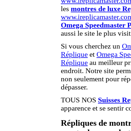
www.ireplicamaster.co
les
montres de luxe Re
www.ireplicamaster.co
Omega Speedmaster Pr
aussi le site le plus vis
Si vous cherchez un
Om
Réplique
et
Omega Spee
Réplique
au meilleur pr
endroit. Notre site perme
non seulement pour répo
dépasser.
TOUS NOS
Suisses R
apparence et se sentir c
Répliques de montr