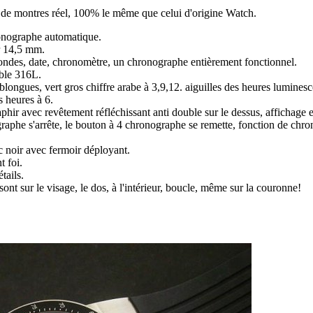
ir de montres réel, 100% le même que celui d'origine Watch.
nographe automatique.
r 14,5 mm.
ondes, date, chronomètre, un chronographe entièrement fonctionnel.
able 316L.
blongues, vert gros chiffre arabe à 3,9,12. aiguilles des heures lumines
 heures à 6.
aphir avec revêtement réfléchissant anti double sur le dessus, affichage e
aphe s'arrête, le bouton à 4 chronographe se remette, fonction de chr
c noir avec fermoir déployant.
t foi.
tails.
sont sur le visage, le dos, à l'intérieur, boucle, même sur la couronne!