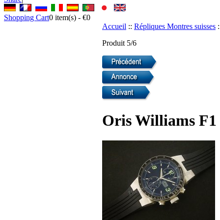
Shopping Cart
0
item(s) -
€0
Accueil
::
Répliques Montres suisses
:
Produit 5/6
Oris Williams F1