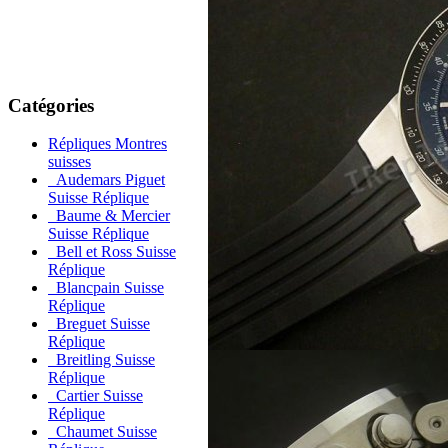
Catégories
Répliques Montres
suisses
Audemars Piguet
Suisse Réplique
Baume & Mercier
Suisse Réplique
Bell et Ross Suisse
Réplique
Blancpain Suisse
Réplique
Breguet Suisse
Réplique
Breitling Suisse
Réplique
Cartier Suisse
Réplique
Chaumet Suisse