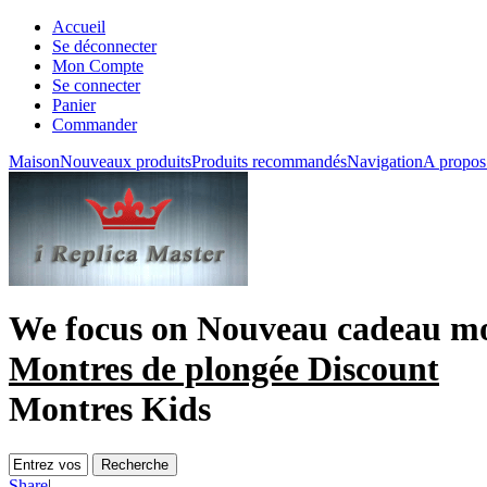
Accueil
Se déconnecter
Mon Compte
Se connecter
Panier
Commander
Maison
Nouveaux produits
Produits recommandés
Navigation
A propos
We focus on
Nouveau cadeau mo
Montres de plongée Discount
Montres Kids
Share
|