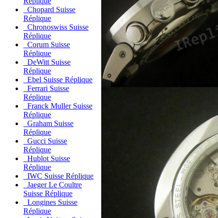
Réplique
Chopard Suisse
Réplique
Chronoswiss Suisse
Réplique
Corum Suisse
Réplique
DeWitt Suisse
Réplique
Ebel Suisse Réplique
Ferrari Suisse
Réplique
Franck Muller Suisse
Réplique
Graham Suisse
Réplique
Gucci Suisse
Réplique
Hublot Suisse
Réplique
IWC Suisse Réplique
Jaeger Le Coultre
Suisse Réplique
Longines Suisse
Réplique